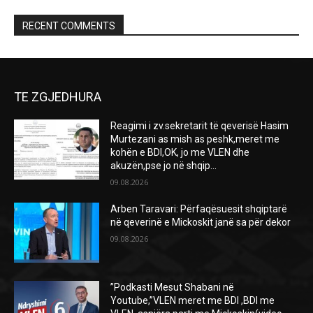
RECENT COMMENTS
TE ZGJEDHURA
Reagimi i zv.sekretarit të qeverisë Hasim
Murtezani as mish as peshk,meret me
kohën e BDI,OK, jo me VLEN dhe
akuzën,pse jo në shqip...
09.08.2026
Arben Taravari: Përfaqësuesit shqiptarë
në qeverinë e Mickoskit janë sa për dekor
09.08.2026
”Podkasti Mesut Shabani në
Youtube,”VLEN meret me BDI ,BDI me