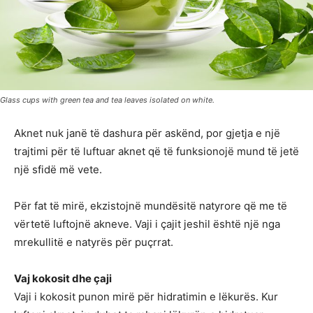
Glass cups with green tea and tea leaves isolated on white.
Aknet nuk janë të dashura për askënd, por gjetja e një
trajtimi për të luftuar aknet që të funksionojë mund të jetë
një sfidë më vete.
Për fat të mirë, ekzistojnë mundësitë natyrore që me të
vërtetë luftojnë akneve. Vaji i çajit jeshil është një nga
mrekullitë e natyrës për puçrrat.
Vaj kokosit dhe çaji
Vaji i kokosit punon mirë për hidratimin e lëkurës. Kur