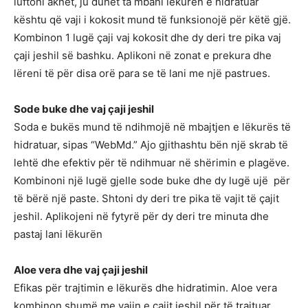
luftoni aknet, ju duhet ta mbani lëkurën e hidratuar
kështu që vaji i kokosit mund të funksionojë për këtë gjë.
Kombinon 1 lugë çaji vaj kokosit dhe dy deri tre pika vaj
çaji jeshil së bashku. Aplikoni në zonat e prekura dhe
lëreni të për disa orë para se të lani me një pastrues.
Sode buke dhe vaj çaji jeshil
Soda e bukës mund të ndihmojë në mbajtjen e lëkurës të
hidratuar, sipas “WebMd.” Ajo gjithashtu bën një skrab të
lehtë dhe efektiv për të ndihmuar në shërimin e plagëve.
Kombinoni një lugë gjelle sode buke dhe dy lugë ujë për
të bërë një paste. Shtoni dy deri tre pika të vajit të çajit
jeshil. Aplikojeni në fytyrë për dy deri tre minuta dhe
pastaj lani lëkurën
Aloe vera dhe vaj çaji jeshil
Efikas për trajtimin e lëkurës dhe hidratimin. Aloe vera
kombinon shumë me vajin e çajit jeshil për të trajtuar