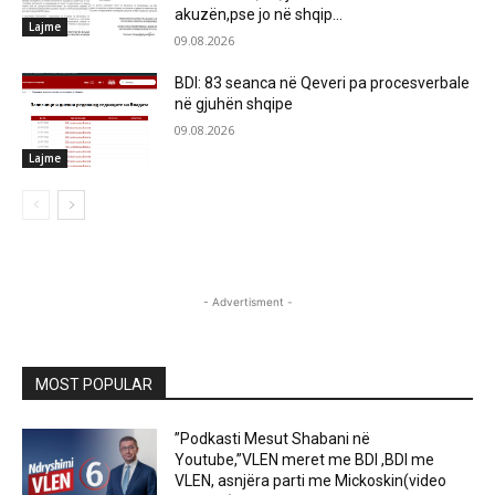
akuzën,pse jo në shqip...
Lajme
09.08.2026
BDI: 83 seanca në Qeveri pa procesverbale
në gjuhën shqipe
09.08.2026
Lajme
- Advertisment -
MOST POPULAR
”Podkasti Mesut Shabani në
Youtube,”VLEN meret me BDI ,BDI me
VLEN, asnjëra parti me Mickoskin(video