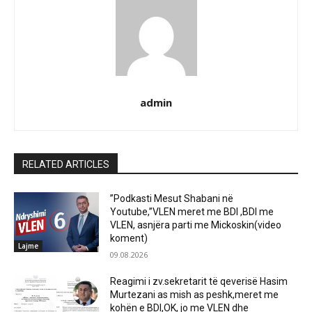
admin
RELATED ARTICLES
”Podkasti Mesut Shabani në
Youtube,”VLEN meret me BDI ,BDI me
VLEN, asnjëra parti me Mickoskin(video
koment)
Lajme
09.08.2026
Reagimi i zv.sekretarit të qeverisë Hasim
Murtezani as mish as peshk,meret me
kohën e BDI,OK, jo me VLEN dhe