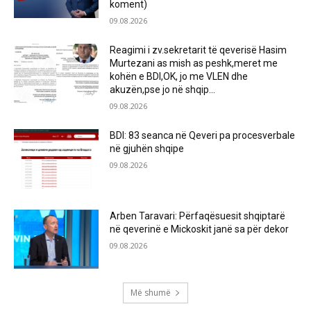
koment)
09.08.2026
Reagimi i zv.sekretarit të qeverisë Hasim
Murtezani as mish as peshk,meret me
kohën e BDI,OK, jo me VLEN dhe
akuzën,pse jo në shqip...
09.08.2026
BDI: 83 seanca në Qeveri pa procesverbale
në gjuhën shqipe
09.08.2026
Arben Taravari: Përfaqësuesit shqiptarë
në qeverinë e Mickoskit janë sa për dekor
09.08.2026
Më shumë