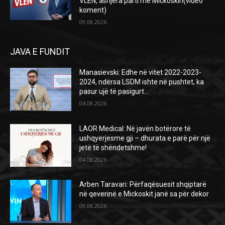
VLEN, asnjëra parti me Mickoskin(video
koment)
09.08.2026
JAVA E FUNDIT
Manasievski: Edhe në vitet 2022-2023-
2024, ndërsa LSDM ishte në pushtet, ka
pasur ujë të pasigurt…
04.08.2026
LAOR Medical: Në javën botërore të
ushqyerjesme gji – dhurata e parë për një
jetë të shëndetshme!
04.08.2026
Arben Taravari: Përfaqësuesit shqiptarë
në qeverinë e Mickoskit janë sa për dekor
09.08.2026