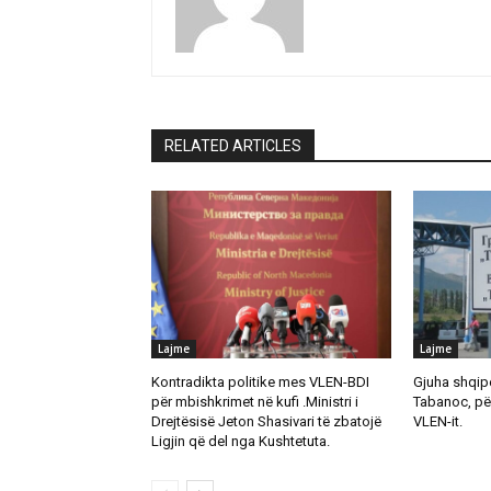
RELATED ARTICLES
Lajme
Lajme
Kontradikta politike mes VLEN-BDI
Gjuha shqipe
për mbishkrimet në kufi .Ministri i
Tabanoc, pë
Drejtësisë Jeton Shasivari të zbatojë
VLEN-it.
Ligjin që del nga Kushtetuta.