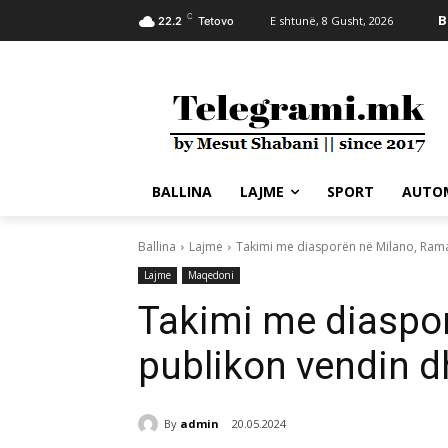
C
B
E shtunë, 8 Gusht, 2026
22.2
Tetovo
BALLINA
LAJME
SPORT
AUTO
Ballina
Lajme
Takimi me diasporën në Milano, Rama
Lajme
Maqedoni
Takimi me diaspo
publikon vendin d
By
admin
20.05.2024