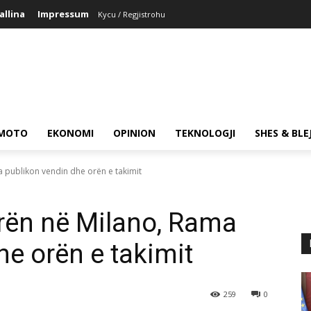
allina
Impressum
Kycu / Regjistrohu
MOTO
EKONOMI
OPINION
TEKNOLOGJI
SHES & BLE
 publikon vendin dhe orën e takimit
rën në Milano, Rama
he orën e takimit
259
0