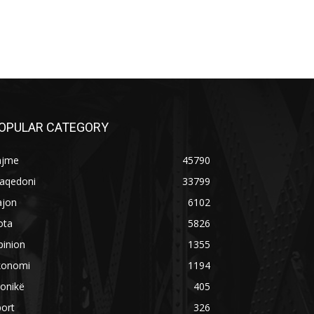
OPULAR CATEGORY
ajme
45790
aqedoni
33799
ajon
6102
ota
5826
pinion
1355
konomi
1194
onikë
405
ort
326