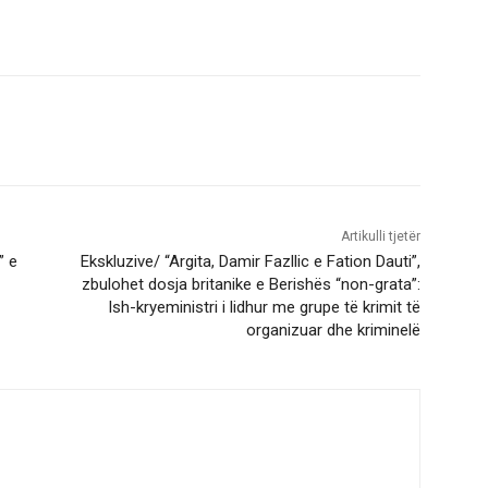
Artikulli tjetër
” e
Ekskluzive/ “Argita, Damir Fazllic e Fation Dauti”,
zbulohet dosja britanike e Berishës “non-grata”:
Ish-kryeministri i lidhur me grupe të krimit të
organizuar dhe kriminelë