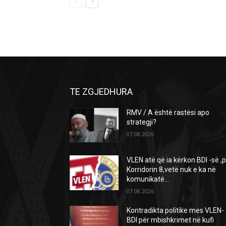
TE ZGJEDHURA
RMV / A është rastësi apo
strategji?
07.08.2026
VLEN atë që ia kërkon BDI -së ,
Korridorin 8,vetë nuk e ka në
komunikatë…
07.08.2026
Kontradikta politike mes VLEN-
BDI për mbishkrimet në kufi