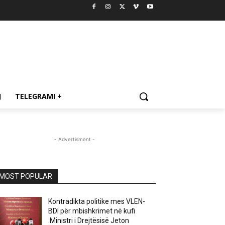
J
TELEGRAMI +
- Advertisment -
MOST POPULAR
Kontradikta politike mes VLEN-
BDI për mbishkrimet në kufi
.Ministri i Drejtësisë Jeton