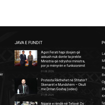
JAVA E FUNDIT
P
Agon Ferati hapi dosjen që
L
askush nuk donte ta prekte:
M
Ministria që ndryshoi ministra,
por jo mënyrën e funksionimit
R
01.08.2026
B
për
Protesta Rikthehet në Shtator?
O
Skenarët e Mundshëm – Okult
E
me Dritan Goxhaj (video)
01.08.2026
Kr
Sp
Ngjarje e rëndë në Tetovë: Dy