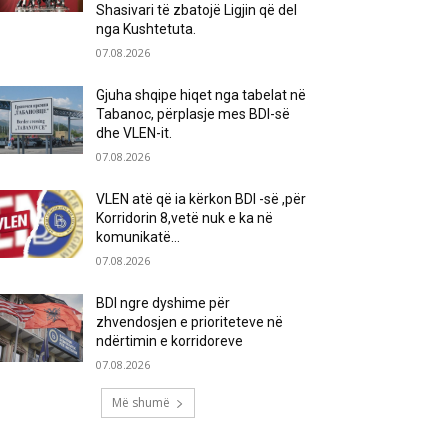
Shasivari të zbatojë Ligjin që del
nga Kushtetuta.
07.08.2026
Gjuha shqipe hiqet nga tabelat në
Tabanoc, përplasje mes BDI-së
dhe VLEN-it.
07.08.2026
VLEN atë që ia kërkon BDI -së ,për
Korridorin 8,vetë nuk e ka në
komunikatë…
07.08.2026
BDI ngre dyshime për
zhvendosjen e prioriteteve në
ndërtimin e korridoreve
07.08.2026
Më shumë