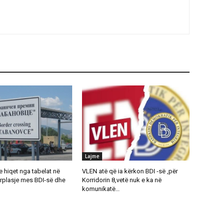
Lajme
 hiqet nga tabelat në
VLEN atë që ia kërkon BDI -së ,për
rplasje mes BDI-së dhe
Korridorin 8,vetë nuk e ka në
komunikatë…