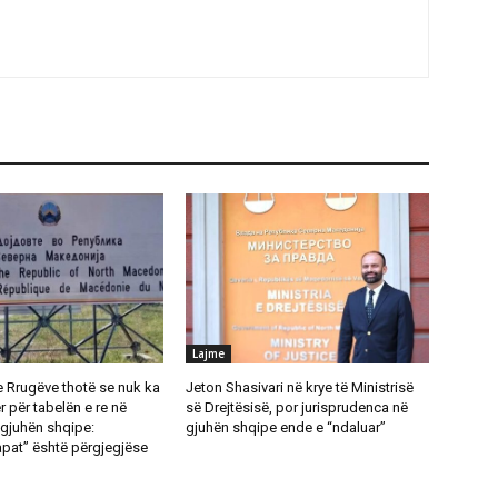
Lajme
e Rrugëve thotë se nuk ka
Jeton Shasivari në krye të Ministrisë
 për tabelën e re në
së Drejtësisë, por jurisprudenca në
gjuhën shqipe:
gjuhën shqipe ende e “ndaluar”
pat” është përgjegjëse