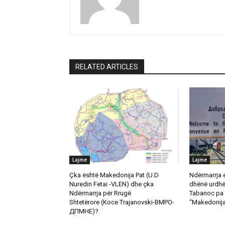
RELATED ARTICLES
Lajme
Lajme
Çka është Makedonija Pat (U.D
Ndërmarrja 
Nuredin Fetai -VLEN) dhe çka
dhënë urdhër
Ndërmarrja për Rrugë
Tabanoc pa 
Shtetërore (Koce Trajanovski-ВМРО-
“Makedonija
ДПМНЕ)?