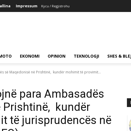
allina
Impressum
Kycu / Regjistrohu
MOTO
EKONOMI
OPINION
TEKNOLOGJI
SHES & BLE
s së Maqedonisë në Prishtinë, kundër mohimit të provimit...
tojnë para Ambasadës
Prishtinë, kundër
it të jurisprudencës në