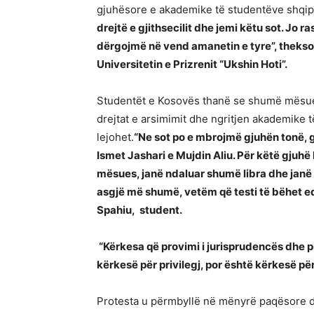
gjuhësore e akademike të studentëve shqip
drejtë e gjithsecilit dhe jemi këtu sot. Jo 
dërgojmë në vend amanetin e tyre”, theksoi
Universitetin e Prizrenit “Ukshin Hoti”.
Studentët e Kosovës thanë se shumë mësues
drejtat e arsimimit dhe ngritjen akademike të
lejohet.
“Ne sot po e mbrojmë gjuhën tonë, g
Ismet Jashari e Mujdin Aliu. Për këtë gjuhë 
mësues, janë ndaluar shumë libra dhe janë
asgjë më shumë, vetëm që testi të bëhet ed
Spahiu, student.
“Kërkesa që provimi i jurisprudencës dhe 
kërkesë për privilegj, por është kërkesë pë
Protesta u përmbyllë në mënyrë paqësore 