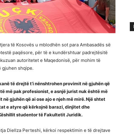
të tjera të Kosovës u mblodhën sot para Ambasadës së
testë paqësore, për të e kundërshtuar padrejtësitë
 akuzuan autoritetet e Maqedonisë, për mohim të
ë gjuhen shqipe.
anë të drejtë t’i nënshtrohen provimit në gjuhën që
të më pak profesionist, e asnjë jurist nuk është më
 në gjuhën që ai ose ajo e njeh më mirë. Një shtet
at e atyre që kërkojnë barazi, dinjitet dhe
ëshillit studentor të Fakultetit Juridik.
ja Diellza Perteshi, kërkoi respektimin e të drejtave