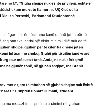
tarë në MV.
“Gjuha shqipe nuk është privilegj, është e
rastësisht kam me vete flamurin e UÇK-së që ta
 Diellza Perteshi, Parlamenti Studentor në
 e figura të rëndësishme kanë dhënë jetën për të
 shqiptarëve, andaj një diskriminim i tillë nuk do të
juhën shqipe, gjuhën për të cilën ka dhënë jetën
kemi luftuar me shekuj. Gjuhë për të cilën janë vrarë
 burgosur mësuesit tanë. Andaj ne nuk kërkojmë
he në gjuhën tonë, në gjuhën shqipe”, tha Granit
provimet e tjera të mbahen në gjuhën shqipe nuk është
r barazi”, u shpreh Donart Humolli, student.
dhe me mesazhin e qartë se arsimimi në gjuhen