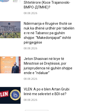
Shtetërore (Koce Trajanovski-
ВМРО-ДПМНЕ)?
08.08.2026
Ndërmarrja e Rrugëve thotë se
nuk ka dhënë urdhër për tabelën
e re në Tabanoc pa gjuhën
shqipe: “Makedonijapat” është
përgjegjëse
08.08.2026
Jeton Shasivari në krye të
Ministrisë së Drejtësisë, por
jurisprudenca në gjuhën shqipe
ende e “ndaluar”
08.08.2026
VLEN: A po e blen Artan Grubi
lirinë me sekretet e BDI-së?
08.08.2026