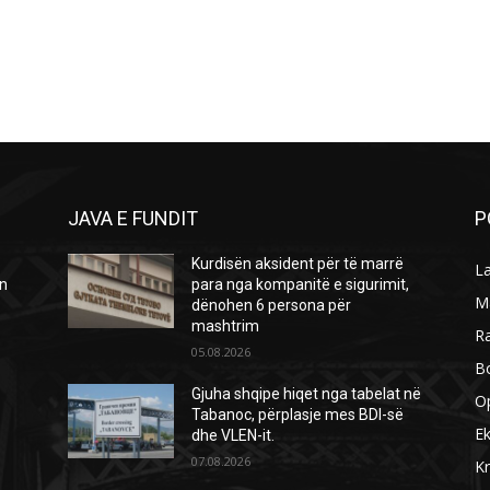
JAVA E FUNDIT
P
Kurdisën aksident për të marrë
L
ën
para nga kompanitë e sigurimit,
M
dënohen 6 persona për
mashtrim
R
05.08.2026
B
Gjuha shqipe hiqet nga tabelat në
O
Tabanoc, përplasje mes BDI-së
E
dhe VLEN-it.
07.08.2026
Kr