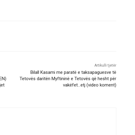
Artikulli tjetër
Bilall Kasami me paratë e taksapaguesve të
EN)
Tetovës daritën Myftininë e Tetovës që hesht për
jet
vakëfet…etj (video koment)