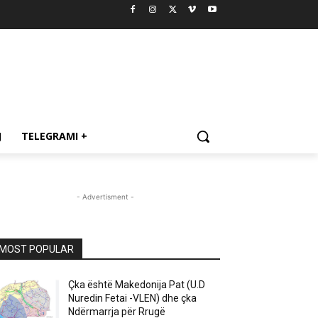
J
TELEGRAMI +
- Advertisment -
MOST POPULAR
Çka është Makedonija Pat (U.D
Nuredin Fetai -VLEN) dhe çka
Ndërmarrja për Rrugë