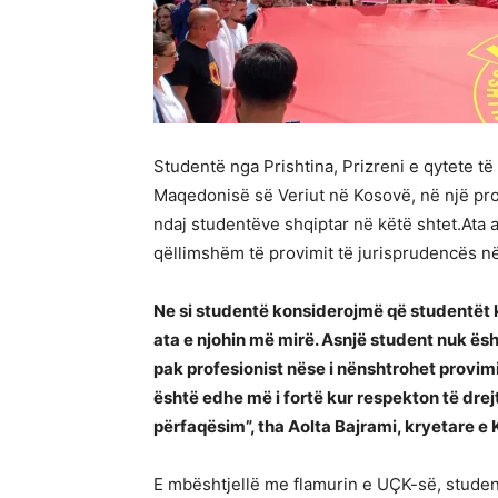
Studentë nga Prishtina, Prizreni e qytete 
Maqedonisë së Veriut në Kosovë, në një pro
ndaj studentëve shqiptar në këtë shtet.Ata
qëllimshëm të provimit të jurisprudencës n
Ne si studentë konsiderojmë që studentët k
ata e njohin më mirë. Asnjë student nuk ësh
pak profesionist nëse i nënshtrohet provimit
është edhe më i fortë kur respekton të drejt
përfaqësim”, tha Aolta Bajrami, kryetare e K
E mbështjellë me flamurin e UÇK-së, student