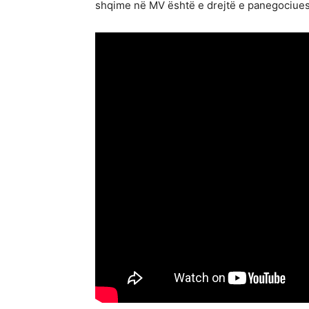
shqime në MV është e drejtë e panegociue