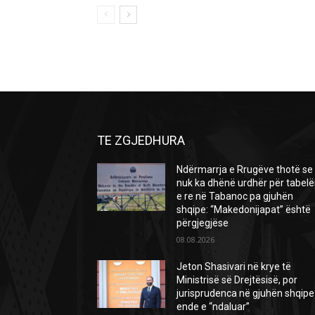
TE ZGJEDHURA
Ndërmarrja e Rrugëve thotë se
nuk ka dhënë urdhër për tabel
e re në Tabanoc pa gjuhën
shqipe: “Makedonijapat” është
përgjegjëse
08.08.2026
Jeton Shasivari në krye të
Ministrisë së Drejtësisë, por
jurisprudenca në gjuhën shqipe
ende e “ndaluar”