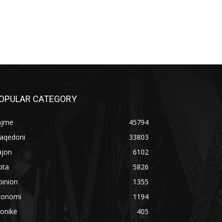
OPULAR CATEGORY
ajme
45794
aqedoni
33803
ajon
6102
ota
5826
pinion
1355
konomi
1194
onikë
405