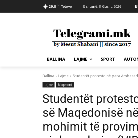
C
B
E shtunë, 8 Gusht, 2026
29.8
Tetovo
BALLINA
LAJME
SPORT
AUTO
Ballina
Lajme
Studentët protestojnë para Ambasadë
Lajme
Maqedoni
Studentët protes
së Maqedonisë në 
mohimit të provim