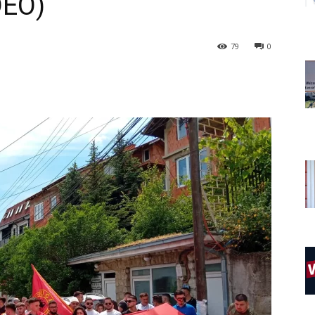
DEO)
79
0