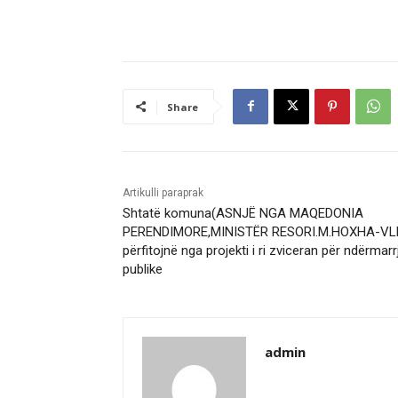
Share
Artikulli paraprak
Shtatë komuna(ASNJË NGA MAQEDONIA
PERENDIMORE,MINISTËR RESORI.M.HOXHA-VL
përfitojnë nga projekti i ri zviceran për ndërmarr
publike
admin