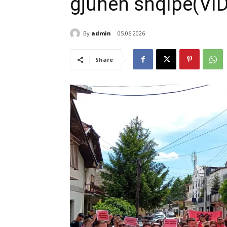
gjuhen shqipe(VI
By
admin
05.06.2026
Share