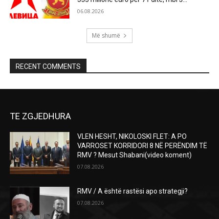
06.08.2026
Më shumë
RECENT COMMENTS
TE ZGJEDHURA
VLEN HESHT, NIKOLOSKI FLET: A PO
VARROSET KORRIDORI 8 NË PERËNDIM TË
RMV ? Mesut Shabani(video koment)
07.08.2026
RMV / A është rastësi apo strategji?
07.08.2026