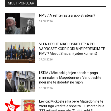
MOST POPULAR
RMV / A është rastësi apo strategji?
07.08.2026
VLEN HESHT, NIKOLOSKI FLET: A PO
VARROSET KORRIDORI 8 NË PERËNDIM TË
RMV ? Mesut Shabani(video koment)
07.08.2026
LSDM / Mickoski gënjen sërish – paga
minimale në Maqedoninë e Veriut është
ndër më të dobëtat në rajon.
06.08.2026
Levica: Mickoski e ka bërë Maqedoninë të
varur nga kreditë e shpejta – u morën hua
333 milionë euro për 71 ditë, mbi 3...