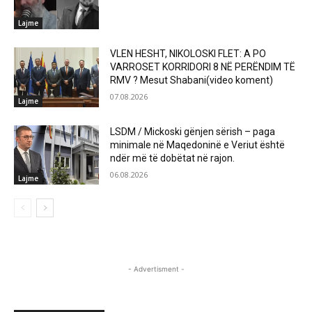
Lajme
VLEN HESHT, NIKOLOSKI FLET: A PO
VARROSET KORRIDORI 8 NË PERËNDIM TË
RMV ? Mesut Shabani(video koment)
07.08.2026
Lajme
LSDM / Mickoski gënjen sërish – paga
minimale në Maqedoninë e Veriut është
ndër më të dobëtat në rajon.
06.08.2026
Lajme
- Advertisment -