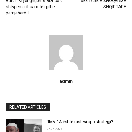
Butel: ‘Kryengritjen’ e BDI‑së e
SEKTARE E SHOQËRISË
shtypëm i fituam të gjithë
SHQIPTARE
përnjëherë!!
admin
RELATED ARTICLES
RMV / A është rastësi apo strategji?
07.08.2026