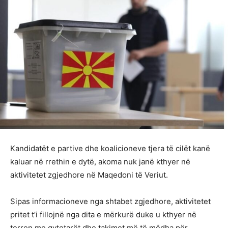
Kandidatët e partive dhe koalicioneve tjera të cilët kanë
kaluar në rrethin e dytë, akoma nuk janë kthyer në
aktivitetet zgjedhore në Maqedoni të Veriut.
Sipas informacioneve nga shtabet zgjedhore, aktivitetet
pritet t’i fillojnë nga dita e mërkurë duke u kthyer në
terren me qytetarët dhe takimet më të mëdha për