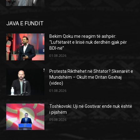
JAVA E FUNDIT
Bekim Qoku me reagim të ashpër:
“Luftëtarët e lirisë nuk derdhën gjak për
BDI-në”
01.08.2026
Protesta Rikthehet në Shtator? Skenarët e
Mundshëm – Okult me Dritan Goxhaj
(video)
01.08.2026
Toshkovski: Uji në Gostivar ende nuk është
i pijshëm
05.08.2026