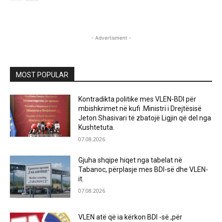
- Advertisment -
MOST POPULAR
Kontradikta politike mes VLEN-BDI për
mbishkrimet në kufi .Ministri i Drejtësisë
Jeton Shasivari të zbatojë Ligjin që del nga
Kushtetuta.
07.08.2026
Gjuha shqipe hiqet nga tabelat në
Tabanoc, përplasje mes BDI-së dhe VLEN-
it.
07.08.2026
VLEN atë që ia kërkon BDI -së ,për