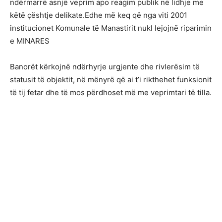
ndërmarrë asnjë veprim apo reagim publik në lidhje me
këtë çështje delikate.Edhe më keq që nga viti 2001
institucionet Komunale të Manastirit nukl lejojnë riparimin
e MINARES
Banorët kërkojnë ndërhyrje urgjente dhe rivlerësim të
statusit të objektit, në mënyrë që ai t’i rikthehet funksionit
të tij fetar dhe të mos përdhoset më me veprimtari të tilla.