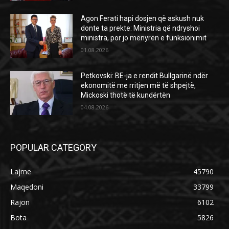
Agon Ferati hapi dosjen që askush nuk
donte ta prekte: Ministria që ndryshoi
ministra, por jo mënyrën e funksionimit
01.08.2026
Petkovski: BE-ja e rendit Bullgarinë ndër
ekonomitë me rritjen më të shpejtë,
Mickoski thotë të kundërtën
04.08.2026
POPULAR CATEGORY
Lajme
45790
Maqedoni
33799
Rajon
6102
Bota
5826