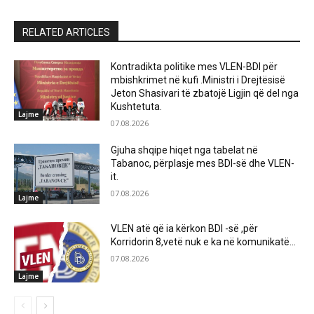
RELATED ARTICLES
Kontradikta politike mes VLEN-BDI për
mbishkrimet në kufi .Ministri i Drejtësisë
Jeton Shasivari të zbatojë Ligjin që del nga
Kushtetuta.
Lajme
07.08.2026
Gjuha shqipe hiqet nga tabelat në
Tabanoc, përplasje mes BDI-së dhe VLEN-
it.
07.08.2026
Lajme
VLEN atë që ia kërkon BDI -së ,për
Korridorin 8,vetë nuk e ka në komunikatë…
07.08.2026
Lajme