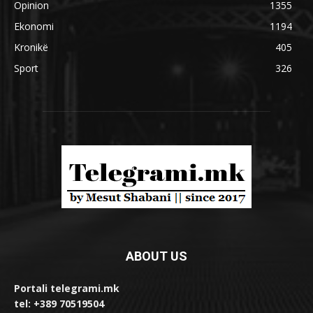
Opinion
1355
Ekonomi
1194
Kronikë
405
Sport
326
ABOUT US
Portali telegrami.mk
tel: +389 70519504