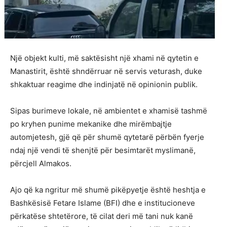
Një objekt kulti, më saktësisht një xhami në qytetin e
Manastirit, është shndërruar në servis veturash, duke
shkaktuar reagime dhe indinjatë në opinionin publik.
Sipas burimeve lokale, në ambientet e xhamisë tashmë
po kryhen punime mekanike dhe mirëmbajtje
automjetesh, gjë që për shumë qytetarë përbën fyerje
ndaj një vendi të shenjtë për besimtarët myslimanë,
përcjell Almakos.
Ajo që ka ngritur më shumë pikëpyetje është heshtja e
Bashkësisë Fetare Islame (BFI) dhe e institucioneve
përkatëse shtetërore, të cilat deri më tani nuk kanë