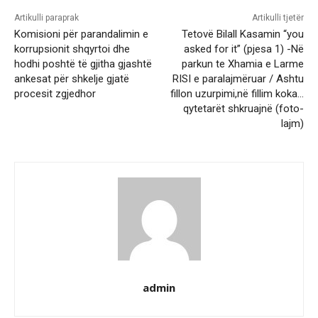
Artikulli paraprak
Artikulli tjetër
Komisioni për parandalimin e
Tetovë Bilall Kasamin “you
korrupsionit shqyrtoi dhe
asked for it” (pjesa 1) -Në
hodhi poshtë të gjitha gjashtë
parkun te Xhamia e Larme
ankesat për shkelje gjatë
RISI e paralajmëruar / Ashtu
procesit zgjedhor
fillon uzurpimi,në fillim koka…
qytetarët shkruajnë (foto-
lajm)
admin