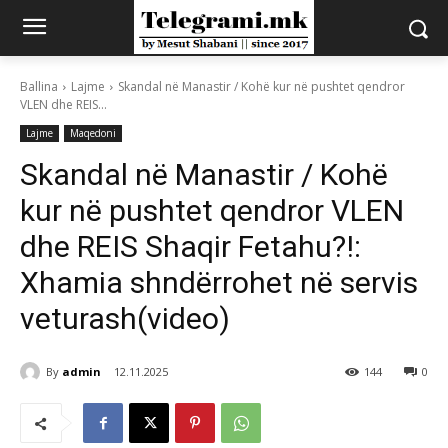
Ballina
Lajme
Skandal në Manastir / Kohë kur në pushtet qendror
VLEN dhe REIS...
Lajme
Maqedoni
Skandal në Manastir / Kohë
kur në pushtet qendror VLEN
dhe REIS Shaqir Fetahu?!:
Xhamia shndërrohet në servis
veturash(video)
By
admin
12.11.2025
144
0