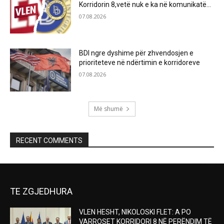
Korridorin 8,vetë nuk e ka në komunikatë…
07.08.2026
BDI ngre dyshime për zhvendosjen e
prioriteteve në ndërtimin e korridoreve
07.08.2026
Më shumë
RECENT COMMENTS
TE ZGJEDHURA
VLEN HESHT, NIKOLOSKI FLET: A PO
VARROSET KORRIDORI 8 NË PERËNDIM TË