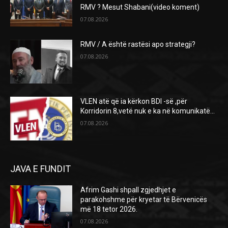
RMV ? Mesut Shabani(video koment)
07.08.2026
RMV / A është rastësi apo strategji?
07.08.2026
VLEN atë që ia kërkon BDI -së ,për
Korridorin 8,vetë nuk e ka në komunikatë…
07.08.2026
JAVA E FUNDIT
Afrim Gashi shpall zgjedhjet e
parakohshme për kryetar të Bërvenicës
më 18 tetor 2026.
07.08.2026