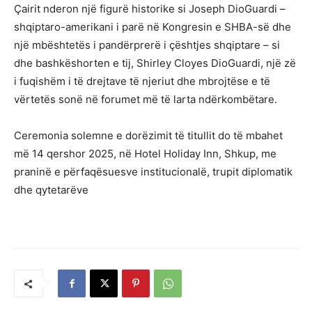
Çairit nderon një figurë historike si Joseph DioGuardi –
shqiptaro-amerikani i parë në Kongresin e SHBA-së dhe
një mbështetës i pandërprerë i çështjes shqiptare – si
dhe bashkëshorten e tij, Shirley Cloyes DioGuardi, një zë
i fuqishëm i të drejtave të njeriut dhe mbrojtëse e të
vërtetës sonë në forumet më të larta ndërkombëtare.
Ceremonia solemne e dorëzimit të titullit do të mbahet
më 14 qershor 2025, në Hotel Holiday Inn, Shkup, me
praninë e përfaqësuesve institucionalë, trupit diplomatik
dhe qytetarëve