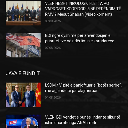
VLEN HESHT, NIKOLOSKI FLET: A PO
VARROSET KORRIDORI 8 NË PERËNDIM TË
RMV ? Mesut Shabani(video koment)
07.08.2026
BDI ngre dyshime për zhvendosjen e
prioriteteve në ndërtimin e korridoreve
07.08.2026
JAVA E FUNDIT
LSDM / Vizitë e panjoftuar e “botës serbe”,
me agjendë të paralajmëruar!
01.08.2026
VLEN: BDI vendet e punës i ndante sikur të
ishin dhuratë nga Ali Ahmeti