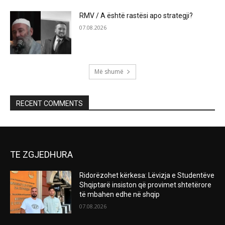
RMV / A është rastësi apo strategji?
07.08.2026
Më shumë
RECENT COMMENTS
TE ZGJEDHURA
Ridorëzohet kërkesa: Lëvizja e Studentëve
Shqiptarë insiston që provimet shtetërore
të mbahen edhe në shqip
07.08.2026