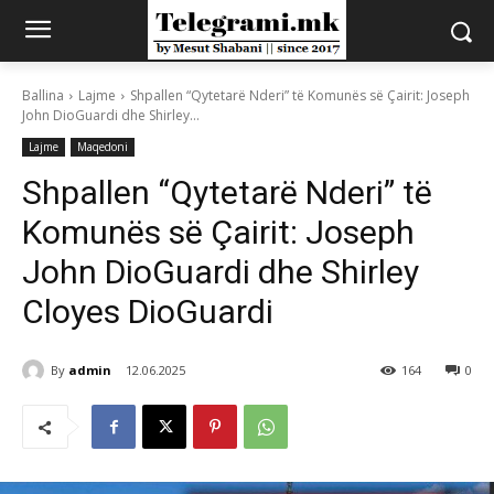
Ballina
Lajme
Shpallen “Qytetarë Nderi” të Komunës së Çairit: Joseph
John DioGuardi dhe Shirley...
Lajme
Maqedoni
Shpallen “Qytetarë Nderi” të
Komunës së Çairit: Joseph
John DioGuardi dhe Shirley
Cloyes DioGuardi
By
admin
12.06.2025
164
0