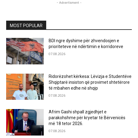
- Advertisment -
MOST POPULAR
BDI ngre dyshime për zhvendosjen e
prioriteteve në ndërtimin e korridoreve
07.08.2026
Ridorëzohet kërkesa: Lëvizja e Studentëve
Shqiptarë insiston që provimet shtetërore
të mbahen edhe në shqip
07.08.2026
Afrim Gashi shpall zgjedhjet e
parakohshme për kryetar të Bërvenicës
më 18 tetor 2026.
07.08.2026