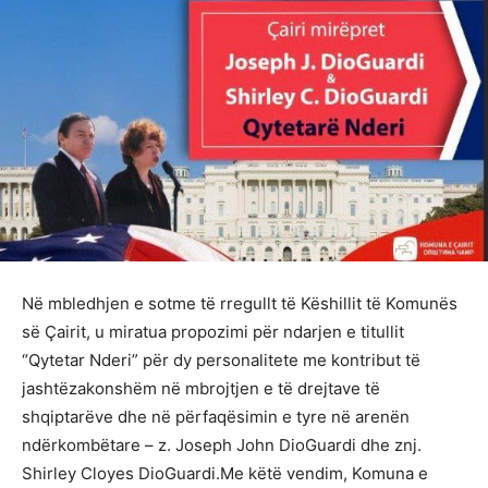
Në mbledhjen e sotme të rregullt të Këshillit të Komunës
së Çairit, u miratua propozimi për ndarjen e titullit
“Qytetar Nderi” për dy personalitete me kontribut të
jashtëzakonshëm në mbrojtjen e të drejtave të
shqiptarëve dhe në përfaqësimin e tyre në arenën
ndërkombëtare – z. Joseph John DioGuardi dhe znj.
Shirley Cloyes DioGuardi.Me këtë vendim, Komuna e