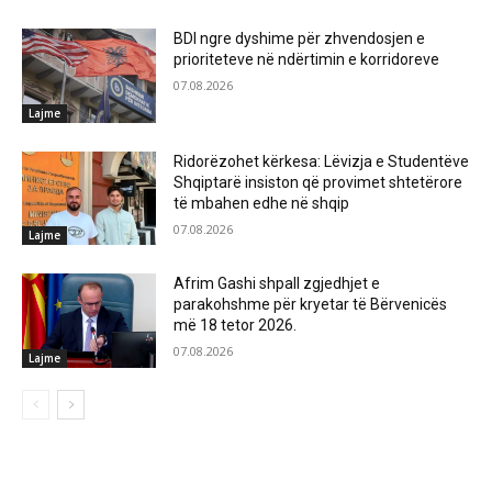
BDI ngre dyshime për zhvendosjen e
prioriteteve në ndërtimin e korridoreve
07.08.2026
Lajme
Ridorëzohet kërkesa: Lëvizja e Studentëve
Shqiptarë insiston që provimet shtetërore
të mbahen edhe në shqip
07.08.2026
Lajme
Afrim Gashi shpall zgjedhjet e
parakohshme për kryetar të Bërvenicës
më 18 tetor 2026.
07.08.2026
Lajme