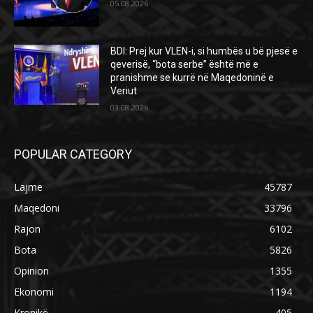
05.08.2026
BDI: Prej kur VLEN-i, si humbës u bë pjesë e
qeverisë, “bota serbe” është më e
pranishme se kurrë në Maqedoninë e
Veriut
03.08.2026
POPULAR CATEGORY
Lajme
45787
Maqedoni
33796
Rajon
6102
Bota
5826
Opinion
1355
Ekonomi
1194
Kronikë
405