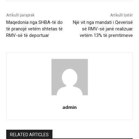
Artikulli paraprak
Artikulli tjetër
Maqedonia nga SHBA-të do
Një vit nga mandati i Qeverisë
të pranojë vetëm shtetas të
së RMV-së janë realizuar
RMV-së të deportuar
vetëm 13% të premtimeve
admin
RELATED ARTICLES