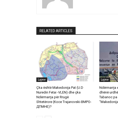
RELATED ARTICLES
Lajme
Lajme
Çka është Makedonija Pat (U.D
Ndërmarrja 
Nuredin Fetai -VLEN) dhe çka
dhënë urdhër
Ndërmarrja për Rrugë
Tabanoc pa 
Shtetërore (Koce Trajanovski-ВМРО-
“Makedonija
ДПМНЕ)?