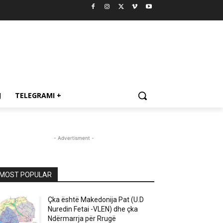
J
TELEGRAMI +
- Advertisment -
MOST POPULAR
Çka është Makedonija Pat (U.D
Nuredin Fetai -VLEN) dhe çka
Ndërmarrja për Rrugë