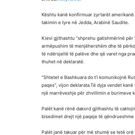
Kështu kanë konfirmuar zyrtarët amerikanë 
takimin e tyre në Jedda, Arabinë Saudite.
Kievi gjithashtu “shprehu gatishmërinë për
armëpushim të menjëhershëm dhe të përkohs
të ndërsjellë të palëve dhe që varet nga pr
thuhet në deklaratë.
“Shtetet e Bashkuara do t’i komunikojnë Rusi
paqes”, vijon deklarata.Të dyja vendet kanë
një marrëveshje për zhvillimin e burimeve k
Palët kanë rënë dakord gjithashtu të caktoj
bisedimet drejt një paqeje të qëndrueshme q
Palët janë takuar për më shumë se tetë orë 