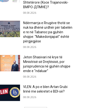
Shtetërore (Koce Trajanovski-
ВМРО-ДПМНЕ)?
08.08.2026
Ndërmarrja e Rrugëve thotë se
nuk ka dhënë urdhër për tabelën
e re në Tabanoc pa gjuhën
shqipe: “Makedonijapat” është
përgjegjëse
08.08.2026
Jeton Shasivari në krye të
Ministrisë së Drejtësisë, por
jurisprudenca në gjuhën shqipe
ende e “ndaluar”
08.08.2026
VLEN: A po e blen Artan Grubi
lirinë me sekretet e BDI-së?
08.08.2026