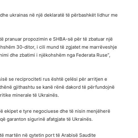
dhe ukrainas në një deklaratë të përbashkët lidhur me
 të pranuar propozimin e SHBA-së për të zbatuar një
hëm 30-ditor, i cili mund të zgjatet me marrëveshje
animi dhe zbatimi i njëkohshëm nga Federata Ruse”,
së se reciprociteti rus është çelësi për arritjen e
 thënë gjithashtu se kanë rënë dakord të përfundojnë
ritike minerale të Ukrainës.
në ekipet e tyre negociuese dhe të nisin menjëherë
ë garanton sigurinë afatgjate të Ukrainës.
të martën në qytetin port të Arabisë Saudite