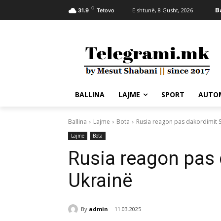
C
B
E shtunë, 8 Gusht, 2026
31.9
Tetovo
BALLINA
LAJME
SPORT
AUTO
Ballina
Lajme
Bota
Rusia reagon pas dakordimit
Lajme
Bota
Rusia reagon pas
Ukrainë
By
admin
11.03.2025