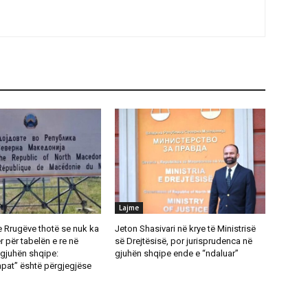
Lajme
e Rrugëve thotë se nuk ka
Jeton Shasivari në krye të Ministrisë
 për tabelën e re në
së Drejtësisë, por jurisprudenca në
gjuhën shqipe:
gjuhën shqipe ende e “ndaluar”
pat” është përgjegjëse