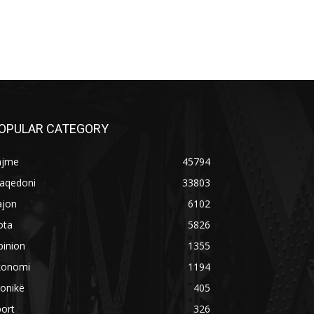
OPULAR CATEGORY
ajme
45794
aqedoni
33803
ajon
6102
ota
5826
pinion
1355
konomi
1194
onikë
405
ort
326