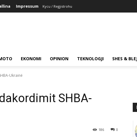
allina
Impressum
Kycu / Regjistrohu
MOTO
EKONOMI
OPINION
TEKNOLOGJI
SHES & BLE
 SHBA-Ukrainë
 dakordimit SHBA-
186
0