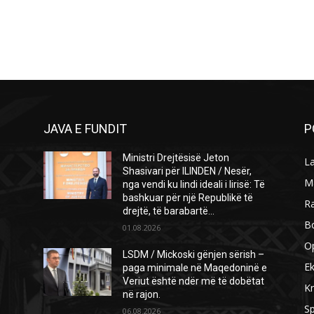
JAVA E FUNDIT
P
Ministri Drejtësisë Jeton
L
Shasivari për ILINDEN / Nesër,
M
nga vendi ku lindi ideali i lirisë: Të
bashkuar për një Republikë të
R
drejtë, të barabartë...
B
01.08.2026
O
LSDM / Mickoski gënjen sërish –
E
paga minimale në Maqedoninë e
Veriut është ndër më të dobëtat
Kr
në rajon.
Sp
06.08.2026