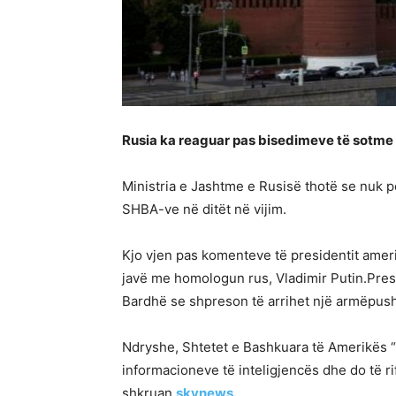
Rusia ka reaguar pas bisedimeve të sotme
Ministria e Jashtme e Rusisë thotë se nuk
SHBA-ve në ditët në vijim.
Kjo vjen pas komenteve të presidentit amerik
javë me homologun rus, Vladimir Putin.Pres
Bardhë se shpreson të arrihet një armëpushim
Ndryshe, Shtetet e Bashkuara të Amerikës “
informacioneve të inteligjencës dhe do të ri
shkruan
skynews.