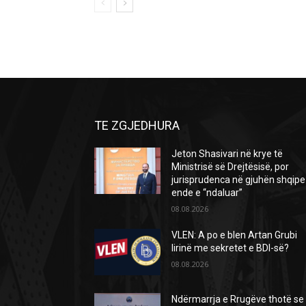
TE ZGJEDHURA
Jeton Shasivari në krye të
Ministrisë së Drejtësisë, por
jurisprudenca në gjuhën shqipe
ende e “ndaluar”
08.08.2026
VLEN: A po e blen Artan Grubi
lirinë me sekretet e BDI-së?
08.08.2026
Ndërmarrja e Rrugëve thotë se