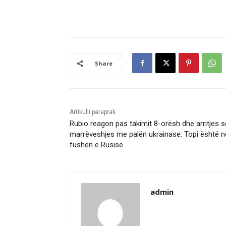
Share
Artikulli paraprak
Rubio reagon pas takimit 8-orësh dhe arritjes s
marrëveshjes me palën ukrainase: Topi është n
fushën e Rusisë
admin