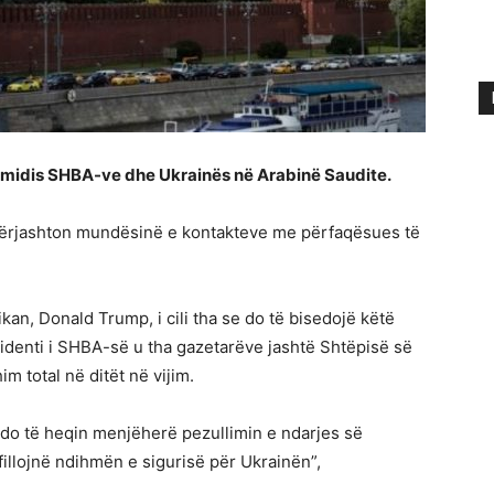
 midis SHBA-ve dhe Ukrainës në Arabinë Saudite.
 përjashton mundësinë e kontakteve me përfaqësues të
an, Donald Trump, i cili tha se do të bisedojë këtë
identi i SHBA-së u tha gazetarëve jashtë Shtëpisë së
 total në ditët në vijim.
do të heqin menjëherë pezullimin e ndarjes së
fillojnë ndihmën e sigurisë për Ukrainën”,