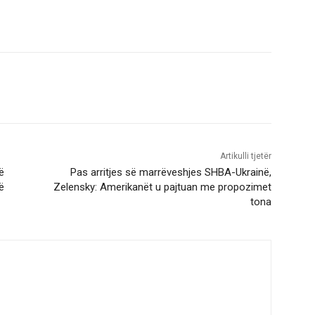
Artikulli tjetër
ë
Pas arritjes së marrëveshjes SHBA-Ukrainë,
ë
Zelensky: Amerikanët u pajtuan me propozimet
tona