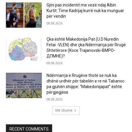
Gjini pas incidentit me vezë ndaj Albin
Kurtit: Time Kadrijaj kurrë nuk ka munguar
për vendin
08.08.2026
Çka është Makedonija Pat (U.D Nuredin
Fetai -VLEN) dhe çka Ndërmarrja për Rrugë
Shtetërore (Koce Trajanovski-ВМРО-
ДПМНЕ)?
08.08.2026
Ndërmarrja e Rrugëve thotë se nuk ka
dhënë urdhër për tabelën e re në Tabanoc
pa gjuhën shqipe: “Makedonijapat” është
përgjegjëse
08.08.2026
Më shumë
RECENT COMMENTS