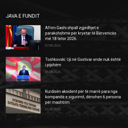
JAVA E FUNDIT
Afrim Gashi shpall zgjedhjet e
parakohshme për kryetar të Bërvenicës
më 18 tetor 2026.
07.08.2026
Toshkovski: Uji në Gostivar ende nuk është
i pijshëm
05.08.2026
Kurdisën aksident për të marrë para nga
kompanitë e sigurimit, dënohen 6 persona
për mashtrim
05.08.2026