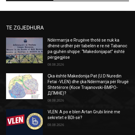
TE ZGJEDHURA
Ndërmarrja e Rrugëve thotë se nuk ka
dhënë urdhër për tabelën e re në Tabanoc
pa gjuhën shqipe: “Makedonijapat” është
përgjegjëse
08.08.2026
Çka është Makedonija Pat (U.D Nuredin
Fetai -VLEN) dhe çka Ndërmarrja për Rrugë
Shtetërore (Koce Trajanovski-ВМРО-
ДПМНЕ)?
08.08.2026
VLEN: A po e blen Artan Grubi lirinë me
sekretet e BDI-së?
08.08.2026