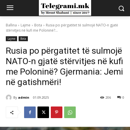
Ballina
Lajme
Bota
Rusia po përgatitet të sulmojë NATO-n gjatë
stërvitjes në kufi me Poloninë?...
Lajme
Bota
Rusia po përgatitet të sulmojë
NATO-n gjatë stërvitjes në kufi
me Poloninë? Gjermania: Jemi
në gatishmëri!
By
admin
01.09.2025
206
0