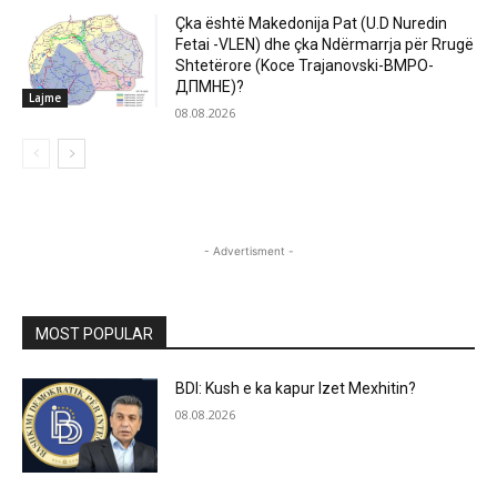
Çka është Makedonija Pat (U.D Nuredin
Fetai -VLEN) dhe çka Ndërmarrja për Rrugë
Shtetërore (Koce Trajanovski-ВМРО-
ДПМНЕ)?
Lajme
08.08.2026
- Advertisment -
MOST POPULAR
BDI: Kush e ka kapur Izet Mexhitin?
08.08.2026