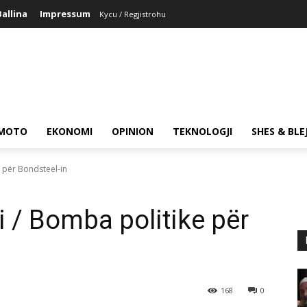
Ballina
Impressum
Kycu / Regjistrohu
MOTO
EKONOMI
OPINION
TEKNOLOGJI
SHES & BLE
 për Bondsteel-in
/ Bomba politike për
168
0