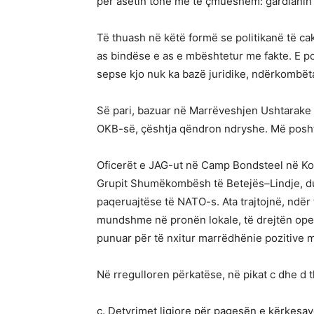
për asetin tonë më të çmueshëm: gardianin e
Të thuash në këtë formë se politikanë të c
as bindëse e as e mbështetur me fakte. E po 
sepse kjo nuk ka bazë juridike, ndërkombët
Së pari, bazuar në Marrëveshjen Ushtarake
OKB-së, çështja qëndron ndryshe. Më poshtë
Oficerët e JAG-ut në Camp Bondsteel në Kos
Grupit Shumëkombësh të Betejës–Lindje, du
paqeruajtëse të NATO-s. Ata trajtojnë, ndër
mundshme në pronën lokale, të drejtën ope
punuar për të nxitur marrëdhënie pozitive 
Në rregulloren përkatëse, në pikat c dhe d t
c. Detyrimet ligjore për pagesën e kërkesa