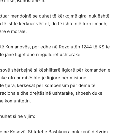
 lirisë, Bondsteel-in.
aktuar mendojnë se duhet të kërkojmë qira, nuk është
të ishte kërkuar vërtet, do të ishte një turp i madh,
are e morale.
 të Kumanovës, por edhe në Rezolutën 1244 të KS të
 janë ligjet dhe rregulloret ushtarake.
ovë shërbejnë si këshilltarë ligjorë për komandën e
ke ofruar mbështetje ligjore për misionet
 të tjera, kërkesat për kompensim për dëme të
racionale dhe drejtësinë ushtarake, shpesh duke
me komunitetin.
huhet si në vijim:
ve në Kosovë. Shtetet e Bashkuara nuk kanë detyrim