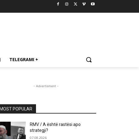
J
TELEGRAMI +
- Advertisment -
MOST POPULAR
RMV / A është rastësi apo
strategji?
07.08.2026