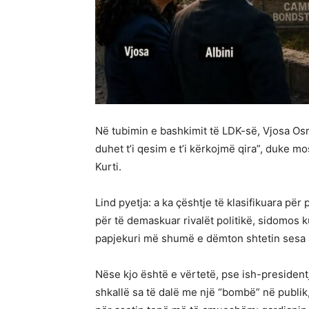
Në tubimin e bashkimit të LDK-së, Vjosa Osm
duhet t’i qesim e t’i kërkojmë qira”, duke 
Kurti.
Lind pyetja: a ka çështje të klasifikuara për
për të demaskuar rivalët politikë, sidomos k
papjekuri më shumë e dëmton shtetin sesa a
Nëse kjo është e vërtetë, pse ish-president
shkallë sa të dalë me një “bombë” në publik