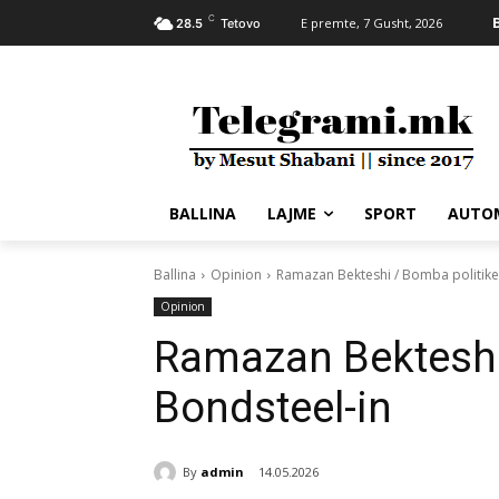
C
E premte, 7 Gusht, 2026
28.5
Tetovo
BALLINA
LAJME
SPORT
AUTO
Ballina
Opinion
Ramazan Bekteshi / Bomba politike
Opinion
Ramazan Bekteshi 
Bondsteel-in
By
admin
14.05.2026