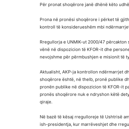
Për pronat shoqërore janë dhënë këto udh
Prona në pronësi shoqërore i përket të gji
kontroll të konsiderueshëm mbi ndërmarrje
Rregullorja e UNMIK-ut 2000/47 përcakton s
vënë në dispozicion të KFOR-it dhe personeli
nevojshme për përmbushjen e misionit të ty
Aktualisht, AKP-ja kontrollon ndërmarrjet 
shoqërore është, në thelb, pronë publike d
pronën publike në dispozicion të KFOR-it pa
pronës shoqërore nuk e ndryshon këtë detyr
qiraje.
Në bazë të kësaj rregulloreje të Ushtrisë 
ish-presidentja, kur marrëveshjet dhe rregu