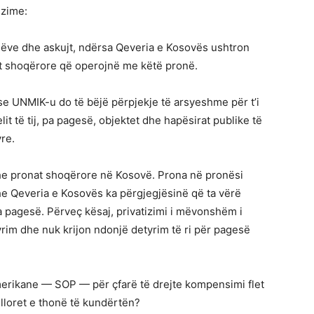
ëzime:
thëve dhe askujt, ndërsa Qeveria e Kosovës ushtron
t shoqërore që operojnë me këtë pronë.
e UNMIK-u do të bëjë përpjekje të arsyeshme për t’i
t të tij, pa pagesë, objektet dhe hapësirat publike të
re.
dhe pronat shoqërore në Kosovë. Prona në pronësi
he Qeveria e Kosovës ka përgjegjësinë që ta vërë
 pagesë. Përveç kësaj, privatizimi i mëvonshëm i
im dhe nuk krijon ndonjë detyrim të ri për pagesë
amerikane — SOP — për çfarë të drejte kompensimi flet
lloret e thonë të kundërtën?