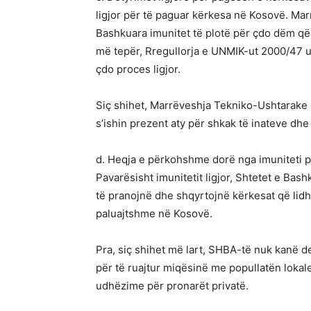
ligjor për të paguar kërkesa në Kosovë. Ma
Bashkuara imunitet të plotë për çdo dëm që 
më tepër, Rregullorja e UNMIK-ut 2000/47 u
çdo proces ligjor.
Siç shihet, Marrëveshja Tekniko-Ushtarake 
s’ishin prezent aty për shkak të inateve dhe r
d. Heqja e përkohshme dorë nga imuniteti p
Pavarësisht imunitetit ligjor, Shtetet e Bas
të pranojnë dhe shqyrtojnë kërkesat që lid
paluajtshme në Kosovë.
Pra, siç shihet më lart, SHBA-të nuk kanë de
për të ruajtur miqësinë me popullatën loka
udhëzime për pronarët privatë.