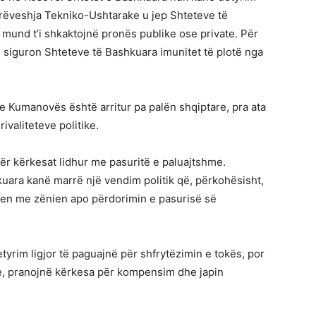
rrëveshja Tekniko-Ushtarake u jep Shteteve të
mund t’i shkaktojnë pronës publike ose private. Për
 siguron Shteteve të Bashkuara imunitet të plotë nga
e Kumanovës është arritur pa palën shqiptare, pra ata
ivaliteteve politike.
ër kërkesat lidhur me pasuritë e paluajtshme.
hkuara kanë marrë një vendim politik që, përkohësisht,
hen me zënien apo përdorimin e pasurisë së
tyrim ligjor të paguajnë për shfrytëzimin e tokës, por
le, pranojnë kërkesa për kompensim dhe japin