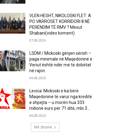
VLEN HESHT, NIKOLOSKI FLET: A
PO VARROSET KORRIDORI 8 NË
PERËNDIM TË RMV ? Mesut
Shabani(video koment)
07.08.2026
LSDM / Mickoski gënjen sërish –
paga minimale në Maqedoninë e
Veriut është ndër më të dobëtat
në rajon.
06.08.2026
Levica: Mickoski e ka bërë
Maqedoninë të varur nga kreditë
e shpejta – u morën hua 333
milionë euro për 71 ditë, mbi 3...
06.08.2026
Më shumë