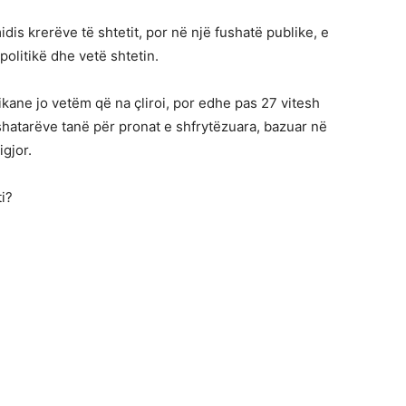
dis krerëve të shtetit, por në një fushatë publike, e
politikë dhe vetë shtetin.
ikane jo vetëm që na çliroi, por edhe pas 27 vitesh
shatarëve tanë për pronat e shfrytëzuara, bazuar në
igjor.
i?