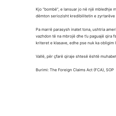
Kjo “bombë”, e lansuar jo në një mbledhje mi
dëmton seriozisht kredibilitetin e zyrtarëve 
Pa marrë parasysh inatet tona, ushtria amer
vazhdon të na mbrojë dhe t’u paguajë qira f
kriteret e klasave, edhe pse nuk ka obligim l
Vallë, për çfarë qiraje shtesë është muhabet
Burimi: The Foreign Claims Act (FCA), SOP