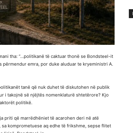
ani tha: “…politikanë të caktuar thonë se Bondsteel-it
mos përmendur emra, por duke aluduar te kryeministri A.
 politikanët tanë që nuk duhet të diskutohen në publik
ur i takojnë së njëjtës nomenklaturë shtetërore? Kjo
ktorët politikë.
ja priti që marrëdhëniet të acarohen deri në atë
, sa komprometuese aq edhe të frikshme, sepse flitet