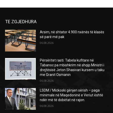
TE ZGJEDHURA
Arsim, në shtator 4.900 nxënës të klasës
së parë më pak
06.08.2026
Përsëritet rasti: Tabela kufitare në
Tabanoc pa mbishkrim në shqip.Ministri i
drejtësisë Jeton Shasivari kursem u taku
me Granit Osmanin
06.08.2026
LSDM / Mickoski gënjen sërish – paga
minimale në Maqedoninë e Veriut është
ndër më të dobëtat në rajon.
06.08.2026