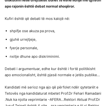
diskutimi nëse drejtuesit duhet të kenë lidhje me qytetin
apo rajonin është debat normal shoqëror.
Kufiri është që debati të mos kalojë në:
shpifje ose akuza pa prova,
gjuhë urrejtjeje,
fyerje personale,
nxitje dhune apo diskriminimi.
Debati i argumentuar, edhe kur është i fortë politikisht
apo emocionalisht, është pjesë normale e jetës publike…
Kandidati më serioz nga ajo që përfolet ndër qytetarët e
Tetovës nga kandidaturat mbetet Prof.Dr Fehari Ramadani
.Nuk ka njolla veprimtarie -AFERA…Rektori Aktual Prof.Dr
Jusuf Zejneli është 4 vite …pra veprimtaria e tij si Rektor