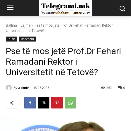
Ballina
Lajme
Pse të mos jetë Prof.Dr Fehari Ramadani Rektor i
Universitetit në Tetovë?
Lajme
Maqedoni
Pse të mos jetë Prof.Dr Fehari
Ramadani Rektor i
Universitetit në Tetovë?
By
admin
13.05.2026
260
0