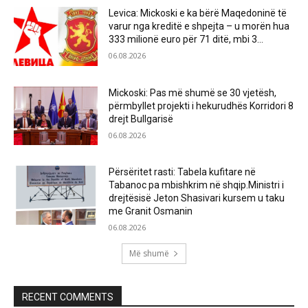
Levica: Mickoski e ka bërë Maqedoninë të
varur nga kreditë e shpejta – u morën hua
333 milionë euro për 71 ditë, mbi 3...
06.08.2026
Mickoski: Pas më shumë se 30 vjetësh,
përmbyllet projekti i hekurudhës Korridori 8
drejt Bullgarisë
06.08.2026
Përsëritet rasti: Tabela kufitare në
Tabanoc pa mbishkrim në shqip.Ministri i
drejtësisë Jeton Shasivari kursem u taku
me Granit Osmanin
06.08.2026
Më shumë
RECENT COMMENTS