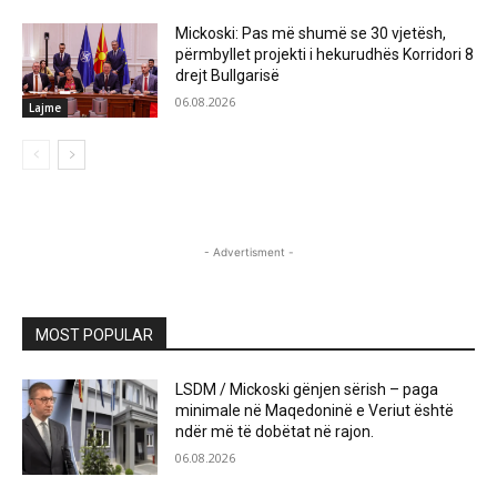
Mickoski: Pas më shumë se 30 vjetësh,
përmbyllet projekti i hekurudhës Korridori 8
drejt Bullgarisë
06.08.2026
Lajme
- Advertisment -
MOST POPULAR
LSDM / Mickoski gënjen sërish – paga
minimale në Maqedoninë e Veriut është
ndër më të dobëtat në rajon.
06.08.2026