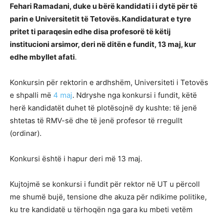
Fehari Ramadani, duke u bërë kandidati i i dytë për të
parin e Universitetit të Tetovës. Kandidaturat e tyre
pritet ti paraqesin edhe disa profesorë të këtij
institucioni arsimor, deri në ditën e fundit, 13 maj, kur
edhe mbyllet afati
.
Konkursin për rektorin e ardhshëm, Universiteti i Tetovës
e shpalli më
4 maj
. Ndryshe nga konkursi i fundit, këtë
herë kandidatët duhet të plotësojnë dy kushte: të jenë
shtetas të RMV-së dhe të jenë profesor të rregullt
(ordinar).
Konkursi është i hapur deri më 13 maj.
Kujtojmë se konkursi i fundit për rektor në UT u përcoll
me shumë bujë, tensione dhe akuza për ndikime politike,
ku tre kandidatë u tërhoqën nga gara ku mbeti vetëm