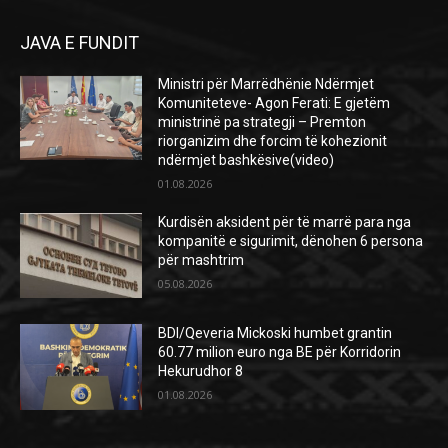
JAVA E FUNDIT
Ministri për Marrëdhënie Ndërmjet
Komuniteteve- Agon Ferati: E gjetëm
ministrinë pa strategji – Premton
riorganizim dhe forcim të kohezionit
ndërmjet bashkësive(video)
01.08.2026
Kurdisën aksident për të marrë para nga
kompanitë e sigurimit, dënohen 6 persona
për mashtrim
05.08.2026
BDI/Qeveria Mickoski humbet grantin
60.77 milion euro nga BE për Korridorin
Hekurudhor 8
01.08.2026