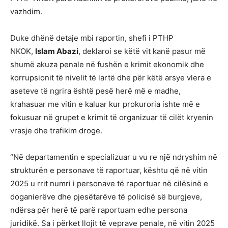
vazhdim.
Duke dhënë detaje mbi raportin, shefi i PTHP
NKOK,
Islam Abazi
, deklaroi se këtë vit kanë pasur më
shumë akuza penale në fushën e krimit ekonomik dhe
korrupsionit të nivelit të lartë dhe për këtë arsye vlera e
aseteve të ngrira është pesë herë më e madhe,
krahasuar me vitin e kaluar kur prokuroria ishte më e
fokusuar në grupet e krimit të organizuar të cilët kryenin
vrasje dhe trafikim droge.
“Në departamentin e specializuar u vu re një ndryshim në
strukturën e personave të raportuar, kështu që në vitin
2025 u rrit numri i personave të raportuar në cilësinë e
doganierëve dhe pjesëtarëve të policisë së burgjeve,
ndërsa për herë të parë raportuam edhe persona
juridikë. Sa i përket llojit të veprave penale, në vitin 2025