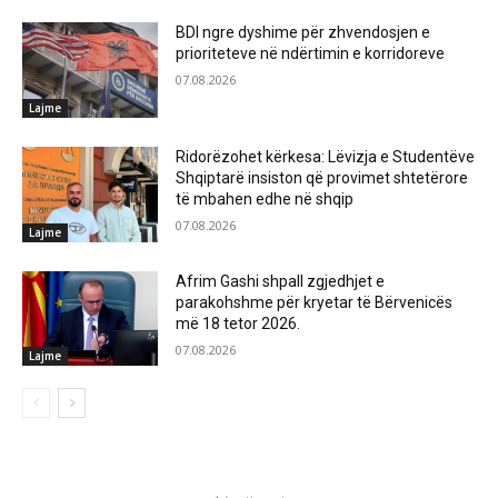
BDI ngre dyshime për zhvendosjen e
prioriteteve në ndërtimin e korridoreve
07.08.2026
Lajme
Ridorëzohet kërkesa: Lëvizja e Studentëve
Shqiptarë insiston që provimet shtetërore
të mbahen edhe në shqip
07.08.2026
Lajme
Afrim Gashi shpall zgjedhjet e
parakohshme për kryetar të Bërvenicës
më 18 tetor 2026.
07.08.2026
Lajme