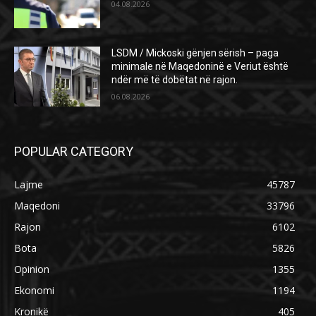
04.08.2026
LSDM / Mickoski gënjen sërish – paga
minimale në Maqedoninë e Veriut është
ndër më të dobëtat në rajon.
06.08.2026
POPULAR CATEGORY
Lajme
45787
Maqedoni
33796
Rajon
6102
Bota
5826
Opinion
1355
Ekonomi
1194
Kronikë
405