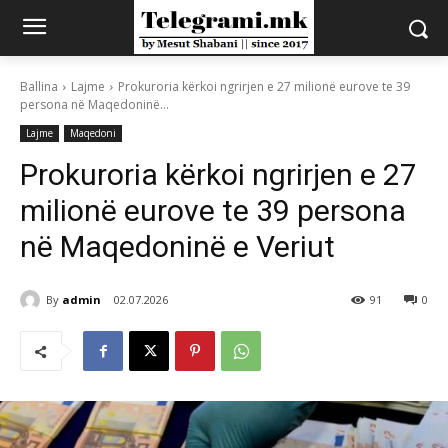
Ballina
Lajme
Prokuroria kërkoi ngrirjen e 27 milionë eurove te 39
persona në Maqedoninë...
Lajme
Maqedoni
Prokuroria kërkoi ngrirjen e 27
milionë eurove te 39 persona
në Maqedoninë e Veriut
By
admin
02.07.2026
91
0