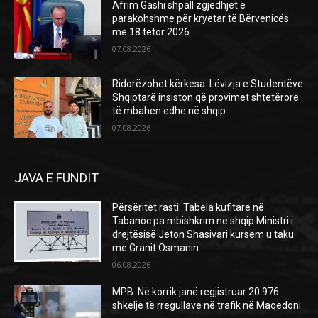
Afrim Gashi shpall zgjedhjet e
parakohshme për kryetar të Bërvenicës
më 18 tetor 2026.
07.08.2026
Ridorëzohet kërkesa: Lëvizja e Studentëve
Shqiptarë insiston që provimet shtetërore
të mbahen edhe në shqip
07.08.2026
JAVA E FUNDIT
Përsëritet rasti: Tabela kufitare në
Tabanoc pa mbishkrim në shqip.Ministri i
drejtësisë Jeton Shasivari kursem u taku
me Granit Osmanin
06.08.2026
MPB: Në korrik janë regjistruar 20.976
shkelje të rregullave në trafik në Maqedoni