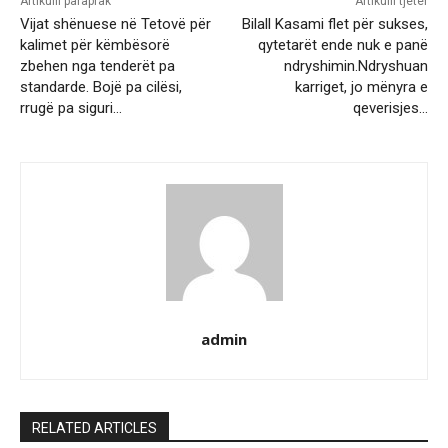
Artikulli paraprak
Artikulli tjetër
Vijat shënuese në Tetovë për
Bilall Kasami flet për sukses,
kalimet për këmbësorë
qytetarët ende nuk e panë
zbehen nga tenderët pa
ndryshimin.Ndryshuan
standarde. Bojë pa cilësi,
karriget, jo mënyra e
rrugë pa siguri…
qeverisjes…
admin
RELATED ARTICLES