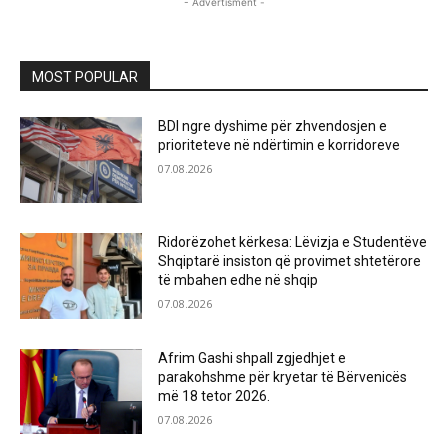
- Advertisment -
MOST POPULAR
BDI ngre dyshime për zhvendosjen e
prioriteteve në ndërtimin e korridoreve
07.08.2026
Ridorëzohet kërkesa: Lëvizja e Studentëve
Shqiptarë insiston që provimet shtetërore
të mbahen edhe në shqip
07.08.2026
Afrim Gashi shpall zgjedhjet e
parakohshme për kryetar të Bërvenicës
më 18 tetor 2026.
07.08.2026