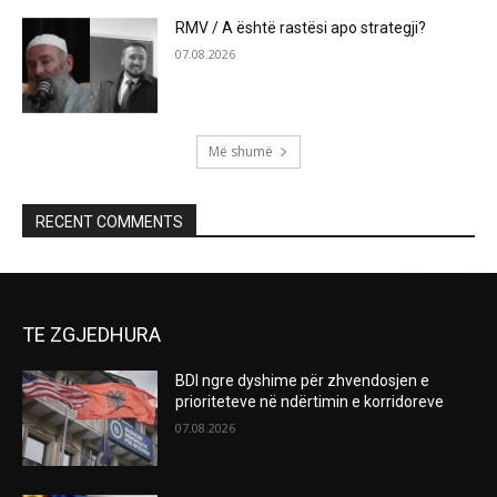
RMV / A është rastësi apo strategji?
07.08.2026
Më shumë
RECENT COMMENTS
TE ZGJEDHURA
BDI ngre dyshime për zhvendosjen e
prioriteteve në ndërtimin e korridoreve
07.08.2026