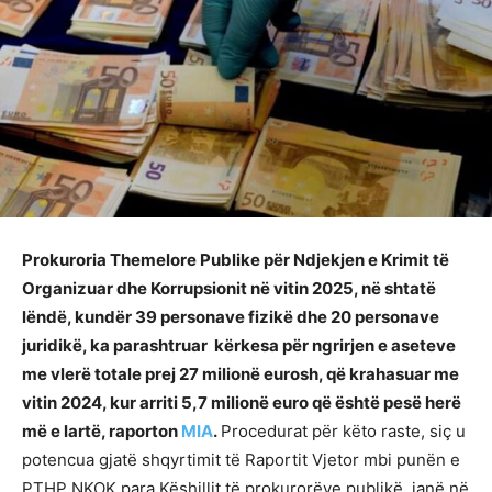
Prokuroria Themelore Publike për Ndjekjen e Krimit të
Organizuar dhe Korrupsionit në vitin 2025, në shtatë
lëndë, kundër 39 personave fizikë dhe 20 personave
juridikë, ka parashtruar kërkesa për ngrirjen e aseteve
me vlerë totale prej 27 milionë eurosh, që krahasuar me
vitin 2024, kur arriti 5,7 milionë euro që është pesë herë
më e lartë, raporton
MIA
.
Procedurat për këto raste, siç u
potencua gjatë shqyrtimit të Raportit Vjetor mbi punën e
PTHP NKOK para Këshillit të prokurorëve publikë, janë në