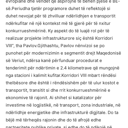
evropiane dhe vendet që aspirojnë të bëhen pjesë e BE-
së.Periudha tjetër programore duhet të reflektojë si
duhet nevojat për të zhvilluar ndërlidhjen e transportit
ndërkufitar në një kontekst më të gjerë për të nxitur
konkurrueshmërinë. Ky aspekt do të luajë rol për të
realizuar projekte infrastrukturore siç është Korridori
VIII”, tha Pavlov.Gjithashtu, Pavlov nënvizoi se po
punohet për modernizimin e segmentit drejt Maqedonisë
së Veriut, ndërsa kanë përfunduar procedurat e
tenderimit për ndërtimin e 2.4 kilometrave që mungojnë
nga stacioni i kalimit kufitar.Korridori VIII mbart rëndësi
thelbësore dhe është i rëndësishëm për të ulur kostot e
transportit, transitit si dhe rrit konkurrueshmërinë e
ekonomive të rajonit. Ai shihet si katalizator për
investime në logjistikë, në transport, zona industriale, në
ndërlidhje energjetike dhe infrastrukturë digjitale. Do ta
bëjë më tërheqës rajonin dhe do të afrojë edhe
partneritete publike private, si edhe do të ndikojë në