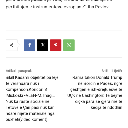
përthithjen e instrumenteve evropiane”, tha Pavlov.
Artikulli paraprak
Artikulli tjetër
Bilall Kasami objektet pa leje
Rama takon Donald Trump
të vërshuara nuk i
në Bordin e Paqes, ngre
kompenson.Koridori 8
çështjen e ish-drejtuesve të
.Mickoski -VLEN-M.Thaçi…
UÇK në Uashington: Të bëjmë
Nuk ka raste sociale në
diçka para se gjëra më të
Tetovë e Çair pasi nuk kan
këqija të ndodhin
ndarë mjete materiale nga
buxheti(video koment)