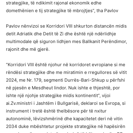
strategjike, të ndikimit rajonal ekonomik edhe
domethënien e tij strategjike të mbrojtjes”, tha Pavlov
Pavlov nënvizoi se Korridori VIII shkurton distancën midis
detit Adriatik dhe Detit të Zi dhe është një ndërlidhje
multimodale që siguron lidhjen mes Ballkanit Perëndimor,
rajonit dhe më gjerë.
“Korridori VIII është njohur në korridoret evropiane si me
rëndësi strategjike dhe me miratimin e rregullores së vitit
2024, me Nr. 179, segmenti Durrës-Bari-Shkup u përfshi
në pjesën e Mesdheut lindor. Nuk ishte e thjeshtë, por
ishte një njohje strategjike midis kontinentit”, vijoi
ai.Zv.ministri i Jashtëm i Bullgarisë, deklaroi se Evropa, si
instrument i tretë është thelbësore për të nxitur
autonominë, lëvizshmërinë dhe kapacitetet deri në vitin
2034 duke mbështetur projekte strategjike në hapësirën