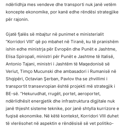
ndërlidhja mes vendeve dhe transporti nuk janë vetëm
koncepte ekonomike, por kanë edhe rëndësi strategjike
për rajonin.
Gjatë fjalës së mbajtur në punimet e ministerialit
“Korridori VIII” që po mbahet në Tiranë, ku të pranishëm
ishin edhe ministrja për Evropën dhe Punët e Jashtme,
Elisa Spiropali, ministri për Punët e Jashtme të Italisë,
Antonio Tajani, ministri i Jashtëm të Maqedonisë së
Veriut, Timço Mucunski dhe ambasadori i Rumanisë në
Shqipëri, Octavian Şerban, Pavlov tha se zhvillimi i
transportit transevropian është projekti më strategjik i
BE-së. “Hekurudhat, rrugët, portet, aeroportet,
ndërlidhësit energjetik dhe infrastruktura digjitale nuk
janë thjesht sisteme teknike, por janë shtylla kurrizore e
fuqisë ekonomike. Në këtë kontekst, Korridori VIII duhet
të vlerësohet në aspektin e rëndësisë së vet politiko-