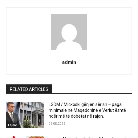
admin
RELATED ARTICLES
LSDM / Mickoski gënjen sërish – paga
minimale në Maqedoninë e Veriut është
ndër më të dobëtat në rajon.
06.08.2026
Lajme