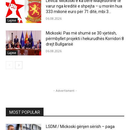
Levica: Mickoski e ka bërë Maqedoninë të
varur nga kreditë e shpejta – u morën hua
333 milionë euro për 71 ditë, mbi 3...
06.08.2026
Lajme
Mickoski: Pas më shumë se 30 vjetësh,
përmbyllet projekti i hekurudhës Korridori 8
drejt Bullgarisë
06.08.2026
Lajme
- Advertisment -
MOST POPULAR
LSDM / Mickoski gënjen sërish – paga