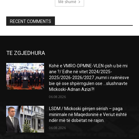
Më shumë
RECENT COMMENTS
TE ZGJEDHURA
Kohë e VMRO-DPMNE-VLEN çish u bë mi
ane ?/ Edhe në vitet 2024/2025-
2025/2026-2026/2027 ,numri i nxënësve
bie që ose shpërngulen ose …slushnavte
Mickoski-Adnan Azizi?!
06.08.2026
LSDM / Mickoski gënjen sërish – paga
minimale në Maqedoninë e Veriut është
ndër më të dobëtat në rajon.
06.08.2026