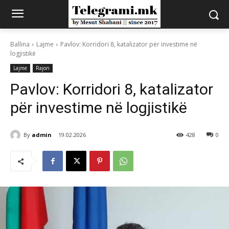
Ballina
Lajme
Pavlov: Korridori 8, katalizator për investime në
logjistikë
Lajme
Rajon
Pavlov: Korridori 8, katalizator
për investime në logjistikë
By
admin
19.02.2026
428
0