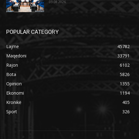
03.08.2026
POPULAR CATEGORY
Lajme
45782
Maqedoni
33791
Rajon
6102
Bota
5826
Opinion
1355
Ekonomi
1194
Kronikë
405
Sport
326