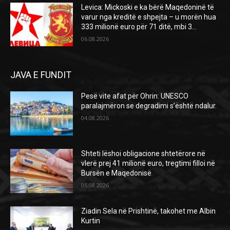
Levica: Mickoski e ka bërë Maqedoninë të
varur nga kreditë e shpejta – u morën hua
333 milionë euro për 71 ditë, mbi 3...
06.08.2026
JAVA E FUNDIT
Pesë vite afat për Ohrin: UNESCO
paralajmëron se degradimi s’është ndalur.
04.08.2026
Shteti lëshoi obligacione shtetërore në
vlerë prej 41 milionë euro, tregtimi filloi në
Bursën e Maqedonisë
05.08.2026
Ziadin Sela në Prishtinë, takohet me Albin
Kurtin