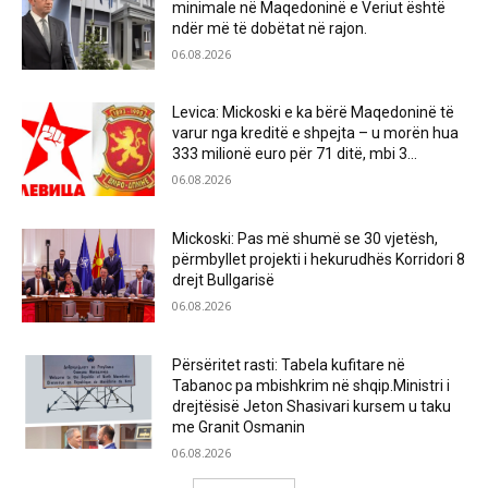
minimale në Maqedoninë e Veriut është
ndër më të dobëtat në rajon.
06.08.2026
Levica: Mickoski e ka bërë Maqedoninë të
varur nga kreditë e shpejta – u morën hua
333 milionë euro për 71 ditë, mbi 3...
06.08.2026
Mickoski: Pas më shumë se 30 vjetësh,
përmbyllet projekti i hekurudhës Korridori 8
drejt Bullgarisë
06.08.2026
Përsëritet rasti: Tabela kufitare në
Tabanoc pa mbishkrim në shqip.Ministri i
drejtësisë Jeton Shasivari kursem u taku
me Granit Osmanin
06.08.2026