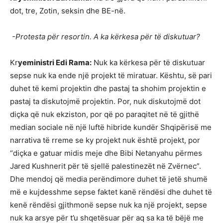
dot, tre, Zotin, seksin dhe BE-në.
-Protesta për resortin. A ka kërkesa për të diskutuar?
Kr
yeministri Edi Rama:
Nuk ka kërkesa për të diskutuar
sepse nuk ka ende një projekt të miratuar. Kështu, së pari
duhet të kemi projektin dhe pastaj ta shohim projektin e
pastaj ta diskutojmë projektin. Por, nuk diskutojmë dot
diçka që nuk ekziston, por që po paraqitet në të gjithë
median sociale në një luftë hibride kundër Shqipërisë me
narrativa të rreme se ky projekt nuk është projekt, por
“diçka e gatuar midis meje dhe Bibi Netanyahu përmes
Jared Kushnerit për të sjellë palestinezët në Zvërnec”.
Dhe mendoj që media perëndimore duhet të jetë shumë
më e kujdesshme sepse faktet kanë rëndësi dhe duhet të
kenë rëndësi gjithmonë sepse nuk ka një projekt, sepse
nuk ka arsye për t’u shqetësuar për aq sa ka të bëjë me