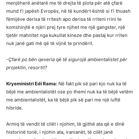
menjëherë anëtarë me të drejta të plota për atë çfarë
mund t’i japësh Evropës, në të kundërt është si t’i thuash
fëmijëve derisa të rritesh apo derisa të rriteni rrini te
komshinjtë e njëri prej tyre njihet me një gangster, një
tjetër mahnitet nga kukullat kineze dhe pastaj kur rriten
nuk janë gati më që të vijnë te prindërit.
-Çfarë po bën qeveria që të sigurojë ambientalistet për
projektin, resortit?
Kryeministri Edi Rama:
Në fakt pik së pari kjo nuk ka të
bëjë me ambientalistët ose po themi nuk ka të bëjë vetëm
me ambientalistët, ka të bëjë pik së pari me një luftë
hibride.
Armiq të vendit të cilët i njohim, të gjithë ata që e dinë
historinë tonë, i njohin ata, iranianët, të cilët janë