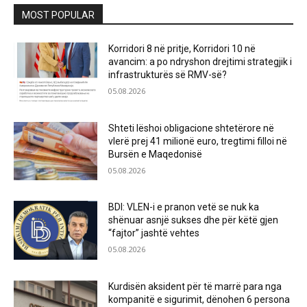
MOST POPULAR
Korridori 8 në pritje, Korridori 10 në
avancim: a po ndryshon drejtimi strategjik i
infrastrukturës së RMV-së?
05.08.2026
Shteti lëshoi obligacione shtetërore në
vlerë prej 41 milionë euro, tregtimi filloi në
Bursën e Maqedonisë
05.08.2026
BDI: VLEN-i e pranon vetë se nuk ka
shënuar asnjë sukses dhe për këtë gjen
“fajtor” jashtë vehtes
05.08.2026
Kurdisën aksident për të marrë para nga
kompanitë e sigurimit, dënohen 6 persona