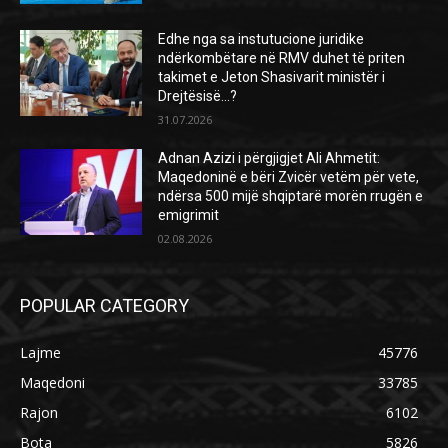
Edhe nga sa instutucione juridike
ndërkombëtare në RMV duhet të priten
takimet e Jeton Shasivarit ministër i
Drejtësisë…?
31.07.2026
Adnan Azizi i përgjigjet Ali Ahmetit:
Maqedoninë e bëri Zvicër vetëm për vete,
ndërsa 500 mijë shqiptarë morën rrugën e
emigrimit
02.08.2026
POPULAR CATEGORY
Lajme
45776
Maqedoni
33785
Rajon
6102
Bota
5826