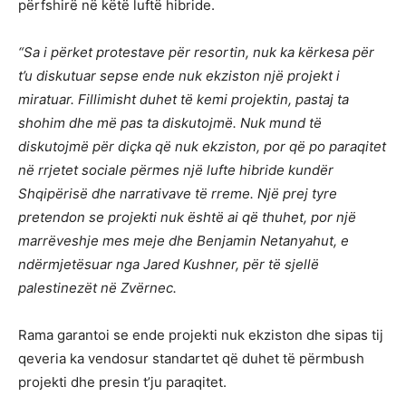
përfshirë në këtë luftë hibride.
“Sa i përket protestave për resortin, nuk ka kërkesa për
t’u diskutuar sepse ende nuk ekziston një projekt i
miratuar. Fillimisht duhet të kemi projektin, pastaj ta
shohim dhe më pas ta diskutojmë. Nuk mund të
diskutojmë për diçka që nuk ekziston, por që po paraqitet
në rrjetet sociale përmes një lufte hibride kundër
Shqipërisë dhe narrativave të rreme. Një prej tyre
pretendon se projekti nuk është ai që thuhet, por një
marrëveshje mes meje dhe Benjamin Netanyahut, e
ndërmjetësuar nga Jared Kushner, për të sjellë
palestinezët në Zvërnec.
Rama garantoi se ende projekti nuk ekziston dhe sipas tij
qeveria ka vendosur standartet që duhet të përmbush
projekti dhe presin t’ju paraqitet.