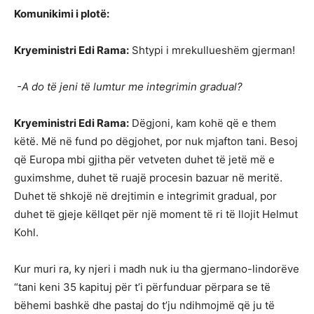
Komunikimi i plotë:
Kryeministri Edi Rama:
Shtypi i mrekullueshëm gjerman!
-A do të jeni të lumtur me integrimin gradual?
Kryeministri Edi Rama:
Dëgjoni, kam kohë që e them
këtë. Më në fund po dëgjohet, por nuk mjafton tani. Besoj
që Europa mbi gjitha për vetveten duhet të jetë më e
guximshme, duhet të ruajë procesin bazuar në meritë.
Duhet të shkojë në drejtimin e integrimit gradual, por
duhet të gjeje këllqet për një moment të ri të llojit Helmut
Kohl.
Kur muri ra, ky njeri i madh nuk iu tha gjermano-lindorëve
“tani keni 35 kapituj për t’i përfunduar përpara se të
bëhemi bashkë dhe pastaj do t’ju ndihmojmë që ju të