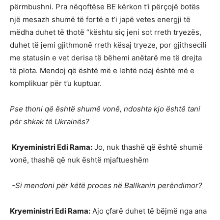
përmbushni. Pra nëqoftëse BE kërkon t’i përçojë botës
një mesazh shumë të fortë e t’i japë vetes energji të
mëdha duhet të thotë “kështu siç jeni sot rreth tryezës,
duhet të jemi gjithmonë rreth kësaj tryeze, por gjithsecili
me statusin e vet derisa të bëhemi anëtarë me të drejta
të plota. Mendoj që është më e lehtë ndaj është më e
komplikuar për t’u kuptuar.
Pse thoni që është shumë vonë, ndoshta kjo është tani
për shkak të Ukrainës?
Kryeministri Edi Rama:
Jo, nuk thashë që është shumë
vonë, thashë që nuk është mjaftueshëm
-Si mendoni për këtë proces në Ballkanin perëndimor?
Kryeministri Edi Rama:
Ajo çfarë duhet të bëjmë nga ana