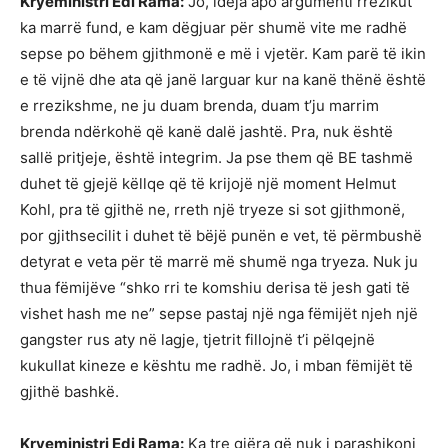
Kryeministri Edi Rama:
Jo, ideja apo argumenti rrezikut
ka marrë fund, e kam dëgjuar për shumë vite me radhë
sepse po bëhem gjithmonë e më i vjetër. Kam parë të ikin
e të vijnë dhe ata që janë larguar kur na kanë thënë është
e rrezikshme, ne ju duam brenda, duam t’ju marrim
brenda ndërkohë që kanë dalë jashtë. Pra, nuk është
sallë pritjeje, është integrim. Ja pse them që BE tashmë
duhet të gjejë këllqe që të krijojë një moment Helmut
Kohl, pra të gjithë ne, rreth një tryeze si sot gjithmonë,
por gjithsecilit i duhet të bëjë punën e vet, të përmbushë
detyrat e veta për të marrë më shumë nga tryeza. Nuk ju
thua fëmijëve “shko rri te komshiu derisa të jesh gati të
vishet hash me ne” sepse pastaj një nga fëmijët njeh një
gangster rus aty në lagje, tjetrit fillojnë t’i pëlqejnë
kukullat kineze e kështu me radhë. Jo, i mban fëmijët të
gjithë bashkë.
Kryeministri Edi Rama:
Ka tre gjëra që nuk i parashikoni