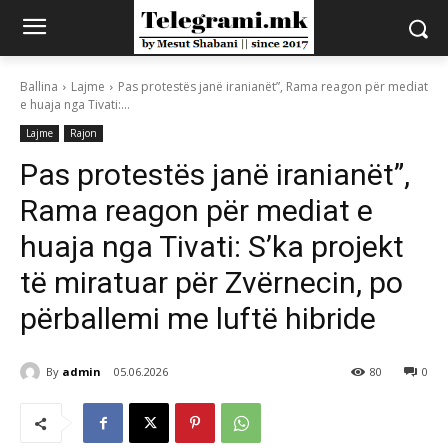
Ballina
Lajme
Pas protestës janë iranianët”, Rama reagon për mediat
e huaja nga Tivati:...
Lajme
Rajon
Pas protestës janë iranianët”,
Rama reagon për mediat e
huaja nga Tivati: S’ka projekt
të miratuar për Zvërnecin, po
përballemi me luftë hibride
By
admin
05.06.2026
80
0