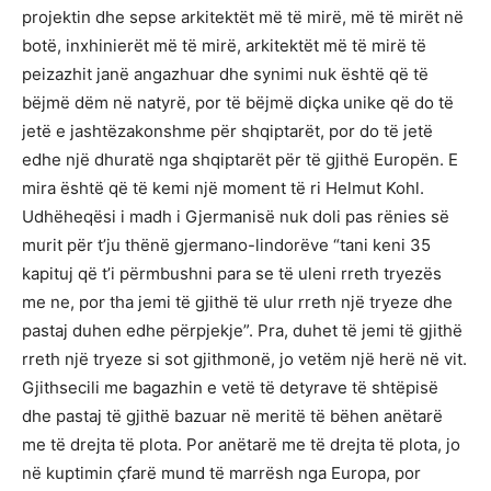
projektin dhe sepse arkitektët më të mirë, më të mirët në
botë, inxhinierët më të mirë, arkitektët më të mirë të
peizazhit janë angazhuar dhe synimi nuk është që të
bëjmë dëm në natyrë, por të bëjmë diçka unike që do të
jetë e jashtëzakonshme për shqiptarët, por do të jetë
edhe një dhuratë nga shqiptarët për të gjithë Europën. E
mira është që të kemi një moment të ri Helmut Kohl.
Udhëheqësi i madh i Gjermanisë nuk doli pas rënies së
murit për t’ju thënë gjermano-lindorëve “tani keni 35
kapituj që t’i përmbushni para se të uleni rreth tryezës
me ne, por tha jemi të gjithë të ulur rreth një tryeze dhe
pastaj duhen edhe përpjekje”. Pra, duhet të jemi të gjithë
rreth një tryeze si sot gjithmonë, jo vetëm një herë në vit.
Gjithsecili me bagazhin e vetë të detyrave të shtëpisë
dhe pastaj të gjithë bazuar në meritë të bëhen anëtarë
me të drejta të plota. Por anëtarë me të drejta të plota, jo
në kuptimin çfarë mund të marrësh nga Europa, por