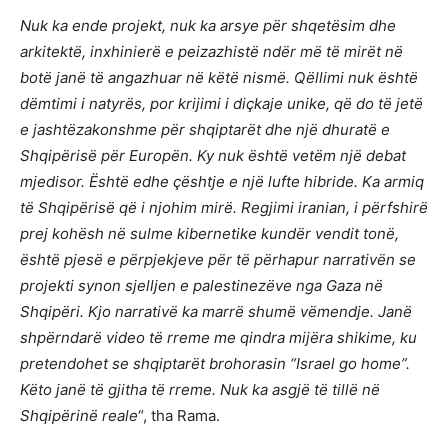
Nuk ka ende projekt, nuk ka arsye për shqetësim dhe
arkitektë, inxhinierë e peizazhistë ndër më të mirët në
botë janë të angazhuar në këtë nismë. Qëllimi nuk është
dëmtimi i natyrës, por krijimi i diçkaje unike, që do të jetë
e jashtëzakonshme për shqiptarët dhe një dhuratë e
Shqipërisë për Europën. Ky nuk është vetëm një debat
mjedisor. Është edhe çështje e një lufte hibride. Ka armiq
të Shqipërisë që i njohim mirë. Regjimi iranian, i përfshirë
prej kohësh në sulme kibernetike kundër vendit tonë,
është pjesë e përpjekjeve për të përhapur narrativën se
projekti synon sjelljen e palestinezëve nga Gaza në
Shqipëri. Kjo narrativë ka marrë shumë vëmendje. Janë
shpërndarë video të rreme me qindra mijëra shikime, ku
pretendohet se shqiptarët brohorasin “Israel go home”.
Këto janë të gjitha të rreme. Nuk ka asgjë të tillë në
Shqipërinë reale
“, tha Rama.