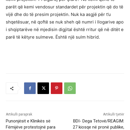
parët që kemi vendosur standardet për projektin që do të
vijë dhe do të presim projektin. Nuk ka asgjë për t’u
shqetësuar, në qoftë se nuk sheh që numri i llogarive apo
i shqiptarëve në mjedisin digjital është rritur që në ditët e
parë të këtyre sulmeve. Është një sulm hibrid.
Artikulli paraprak
Artikulli tjetër
Punonjësit e Klinikës së
BDI- Dega Tetovë/REAGIM:
Fëmijëve protestojnë para
27 kiosqe në pronë publike,