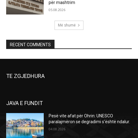
për mashtrim
05.08.2026
Më shumë
RECENT COMMENTS
TE ZGJEDHURA
JAVA E FUNDIT
Pesë vite afat për Ohrin: UNESCO
paralajmëron se degradimi s’është ndalur.
04.08.2026