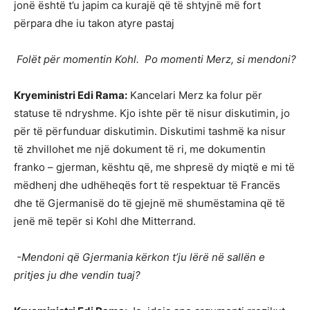
jonë është t’u japim ca kurajë që të shtyjnë më fort
përpara dhe iu takon atyre pastaj
Folët për momentin Kohl. Po momenti Merz, si mendoni?
Kryeministri Edi Rama:
Kancelari Merz ka folur për
statuse të ndryshme. Kjo ishte për të nisur diskutimin, jo
për të përfunduar diskutimin. Diskutimi tashmë ka nisur
të zhvillohet me një dokument të ri, me dokumentin
franko – gjerman, kështu që, me shpresë dy miqtë e mi të
mëdhenj dhe udhëheqës fort të respektuar të Francës
dhe të Gjermanisë do të gjejnë më shumëstamina që të
jenë më tepër si Kohl dhe Mitterrand.
-Mendoni që Gjermania kërkon t’ju lërë në sallën e
pritjes ju dhe vendin tuaj?