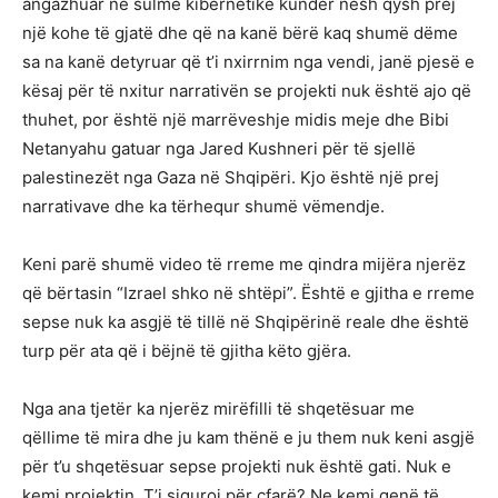
angazhuar në sulme kibernetike kundër nesh qysh prej
një kohe të gjatë dhe që na kanë bërë kaq shumë dëme
sa na kanë detyruar që t’i nxirrnim nga vendi, janë pjesë e
kësaj për të nxitur narrativën se projekti nuk është ajo që
thuhet, por është një marrëveshje midis meje dhe Bibi
Netanyahu gatuar nga Jared Kushneri për të sjellë
palestinezët nga Gaza në Shqipëri. Kjo është një prej
narrativave dhe ka tërhequr shumë vëmendje.
Keni parë shumë video të rreme me qindra mijëra njerëz
që bërtasin “Izrael shko në shtëpi”. Është e gjitha e rreme
sepse nuk ka asgjë të tillë në Shqipërinë reale dhe është
turp për ata që i bëjnë të gjitha këto gjëra.
Nga ana tjetër ka njerëz mirëfilli të shqetësuar me
qëllime të mira dhe ju kam thënë e ju them nuk keni asgjë
për t’u shqetësuar sepse projekti nuk është gati. Nuk e
kemi projektin. T’i siguroj për çfarë? Ne kemi qenë të