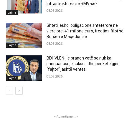
infrastrukturës së RMV-së?
05.08.2026
Lajme
Shteti lëshoi obligacione shtetërore në
vlerë prej 41 milionë euro, tregtimi filloi në
Bursën e Maqedonisë
05.08.2026
Lajme
BDI: VLEN-i e pranon vetë se nuk ka
shënuar asnjë sukses dhe për këtë gjen
“fajtor” jashtë vehtes
05.08.2026
Lajme
- Advertisment -