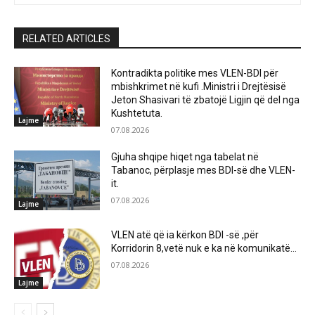
RELATED ARTICLES
Kontradikta politike mes VLEN-BDI për
mbishkrimet në kufi .Ministri i Drejtësisë
Jeton Shasivari të zbatojë Ligjin që del nga
Kushtetuta.
Lajme
07.08.2026
Gjuha shqipe hiqet nga tabelat në
Tabanoc, përplasje mes BDI-së dhe VLEN-
it.
07.08.2026
Lajme
VLEN atë që ia kërkon BDI -së ,për
Korridorin 8,vetë nuk e ka në komunikatë…
07.08.2026
Lajme