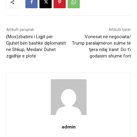
Artikulli paraprak
Artikulli tjetër
(Mos)zbatimi i Ligjit për
Vonesat në negociata/
Gjuhët bën bashkë diplomatët
Trump paralajmëron sulme të
në Shkup, Meidani: Duhet
tjera ndaj Iranit: Do t’i
zgjidhje e plotë
godasim shumë fort
admin