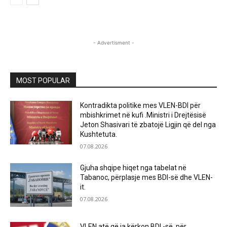
- Advertisment -
MOST POPULAR
Kontradikta politike mes VLEN-BDI për
mbishkrimet në kufi .Ministri i Drejtësisë
Jeton Shasivari të zbatojë Ligjin që del nga
Kushtetuta.
07.08.2026
Gjuha shqipe hiqet nga tabelat në
Tabanoc, përplasje mes BDI-së dhe VLEN-
it.
07.08.2026
VLEN atë që ia kërkon BDI -së ,për