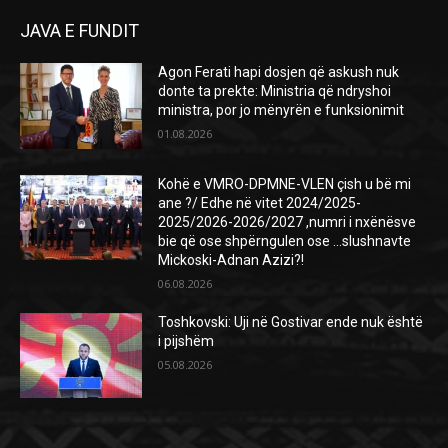
JAVA E FUNDIT
Agon Ferati hapi dosjen që askush nuk
donte ta prekte: Ministria që ndryshoi
ministra, por jo mënyrën e funksionimit
01.08.2026
Kohë e VMRO-DPMNE-VLEN çish u bë mi
ane ?/ Edhe në vitet 2024/2025-
2025/2026-2026/2027 ,numri i nxënësve
bie që ose shpërngulen ose …slushnavte
Mickoski-Adnan Azizi?!
06.08.2026
Toshkovski: Uji në Gostivar ende nuk është
i pijshëm
05.08.2026