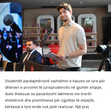
Studentët paralajmërojnë vazhdimin e kauzes se tyre për
dhënien e provimit të jurisprudencës në gjuhën shqipe,
duke theksuar se pavarësisht takimeve me krerët
shtetërorë dhe premtimeve për zgjidhje të shpejtë,
kërkesat e tyre ende nuk janë realizuar. Një prej