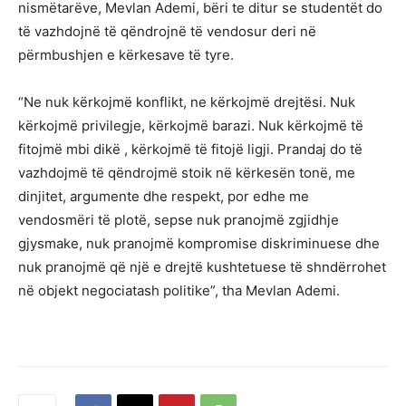
nismëtarëve, Mevlan Ademi, bëri te ditur se studentët do
të vazhdojnë të qëndrojnë të vendosur deri në
përmbushjen e kërkesave të tyre.
“Ne nuk kërkojmë konflikt, ne kërkojmë drejtësi. Nuk
kërkojmë privilegje, kërkojmë barazi. Nuk kërkojmë të
fitojmë mbi dikë , kërkojmë të fitojë ligji. Prandaj do të
vazhdojmë të qëndrojmë stoik në kërkesën tonë, me
dinjitet, argumente dhe respekt, por edhe me
vendosmëri të plotë, sepse nuk pranojmë zgjidhje
gjysmake, nuk pranojmë kompromise diskriminuese dhe
nuk pranojmë që një e drejtë kushtetuese të shndërrohet
në objekt negociatash politike”, tha Mevlan Ademi.