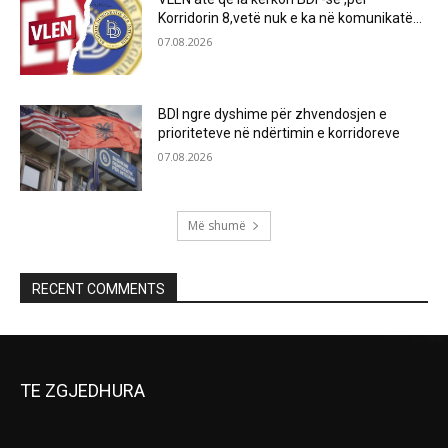
Korridorin 8,vetë nuk e ka në komunikatë…
07.08.2026
BDI ngre dyshime për zhvendosjen e
prioriteteve në ndërtimin e korridoreve
07.08.2026
Më shumë
RECENT COMMENTS
TE ZGJEDHURA