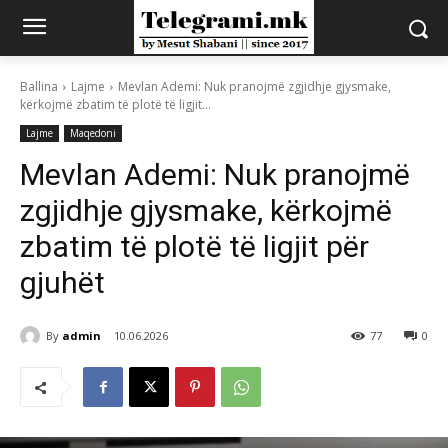
Ballina
Lajme
Mevlan Ademi: Nuk pranojmë zgjidhje gjysmake,
kërkojmë zbatim të plotë të ligjit...
Lajme
Maqedoni
Mevlan Ademi: Nuk pranojmë
zgjidhje gjysmake, kërkojmë
zbatim të plotë të ligjit për
gjuhët
By
admin
10.06.2026
77
0