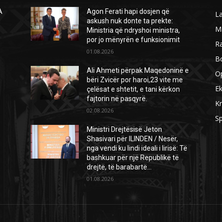
A
Agon Ferati hapi dosjen që
L
Ë
askush nuk donte ta prekte:
M
Ministria që ndryshoi ministra,
por jo mënyrën e funksionimit
R
01.08.2026
B
Ali Ahmeti përpak Maqedoninë e
O
bëri Zvicër por haroi,23 vite me
E
çelësat e shtetit, e tani kërkon
fajtorin në pasqyrë.
Kr
02.08.2026
Sp
Ministri Drejtësisë Jeton
Shasivari për ILINDEN / Nesër,
nga vendi ku lindi ideali i lirisë: Të
bashkuar për një Republikë të
drejtë, të barabartë...
01.08.2026