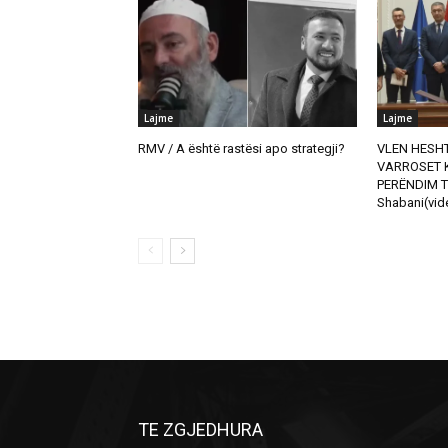
Lajme
Lajme
RMV / A është rastësi apo strategji?
VLEN HESHT
VARROSET K
PERËNDIM T
Shabani(vid
TE ZGJEDHURA