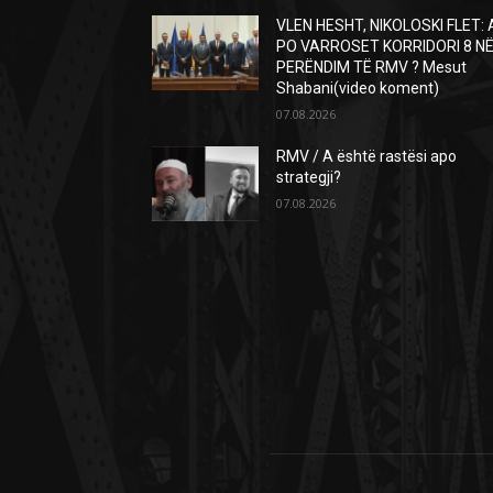
VLEN HESHT, NIKOLOSKI FLET: 
PO VARROSET KORRIDORI 8 N
PERËNDIM TË RMV ? Mesut
Shabani(video koment)
07.08.2026
RMV / A është rastësi apo
strategji?
07.08.2026