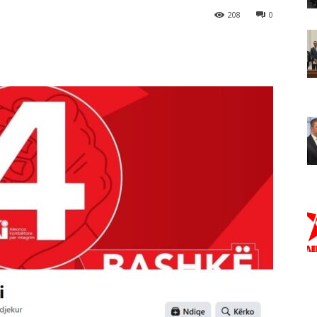
208
0