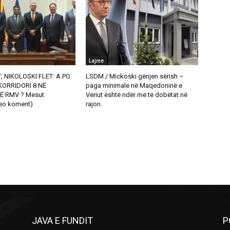
Lajme
, NIKOLOSKI FLET: A PO
LSDM / Mickoski gënjen sërish –
ORRIDORI 8 NË
paga minimale në Maqedoninë e
Ë RMV ? Mesut
Veriut është ndër më të dobëtat në
eo koment)
rajon.
JAVA E FUNDIT
P