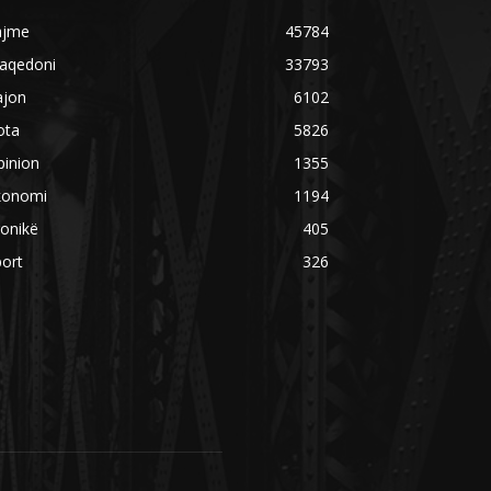
ajme
45784
aqedoni
33793
ajon
6102
ota
5826
pinion
1355
konomi
1194
onikë
405
ort
326