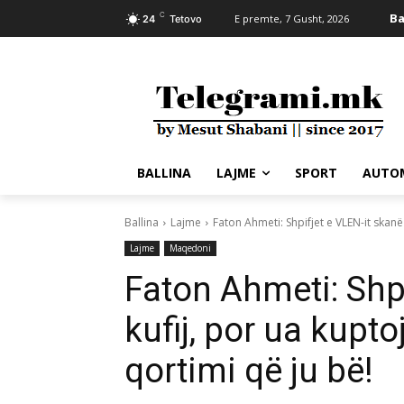
C
Ba
E premte, 7 Gusht, 2026
24
Tetovo
BALLINA
LAJME
SPORT
AUTO
Ballina
Lajme
Faton Ahmeti: Shpifjet e VLEN-it skanë k
Lajme
Maqedoni
Faton Ahmeti: Shpi
kufij, por ua kupto
qortimi që ju bë!