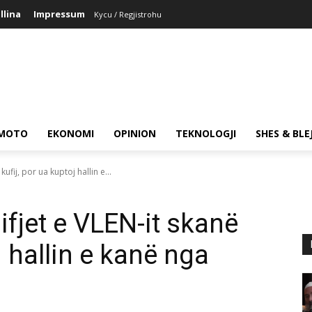
llina
Impressum
Kycu / Regjistrohu
MOTO
EKONOMI
OPINION
TEKNOLOGJI
SHES & BLE
ufij, por ua kuptoj hallin e...
fjet e VLEN-it skanë
j hallin e kanë nga