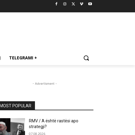
J
TELEGRAMI +
- Advertisment -
MOST POPULAR
RMV / A është rastësi apo
strategji?
07.08.2026