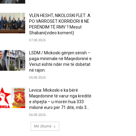
VLEN HESHT, NIKOLOSKI FLET: A
PO VARROSET KORRIDORI 8 NË
PERËNDIM TË RMV ? Mesut
Shabani(video koment)
07.08.2026
LSDM / Mickoski gënjen sërish –
paga minimale në Maqedoninë e
Veriut është ndër më të dobëtat
në rajon.
06.08.2026
Levica: Mickoski e ka bërë
Maqedoninë të varur nga kreditë
e shpejta – u morën hua 333
milionë euro për 71 ditë, mbi 3...
06.08.2026
Më shumë