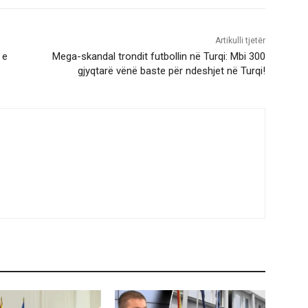
Artikulli tjetër
 e
Mega-skandal trondit futbollin në Turqi: Mbi 300
gjyqtarë vënë baste për ndeshjet në Turqi!