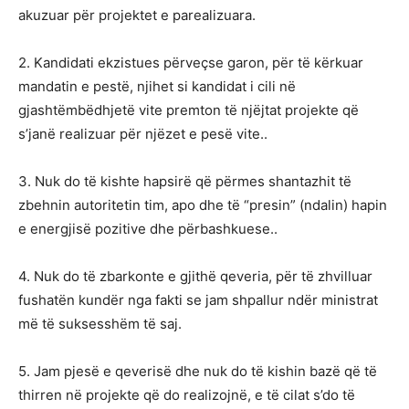
akuzuar për projektet e parealizuara.
2. Kandidati ekzistues përveçse garon, për të kërkuar
mandatin e pestë, njihet si kandidat i cili në
gjashtëmbëdhjetë vite premton të njëjtat projekte që
s’janë realizuar për njëzet e pesë vite..
3. Nuk do të kishte hapsirë që përmes shantazhit të
zbehnin autoritetin tim, apo dhe të “presin” (ndalin) hapin
e energjisë pozitive dhe përbashkuese..
4. Nuk do të zbarkonte e gjithë qeveria, për të zhvilluar
fushatën kundër nga fakti se jam shpallur ndër ministrat
më të suksesshëm të saj.
5. Jam pjesë e qeverisë dhe nuk do të kishin bazë që të
thirren në projekte që do realizojnë, e të cilat s’do të