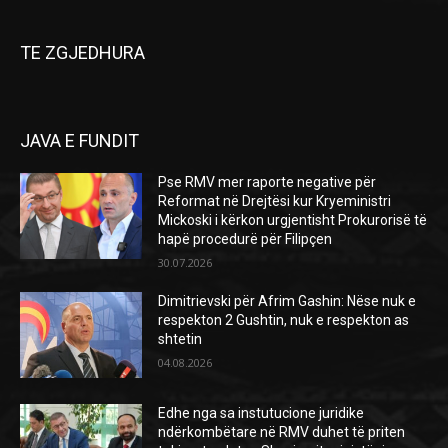
TE ZGJEDHURA
JAVA E FUNDIT
Pse RMV mer raporte negative për
Reformat në Drejtësi kur Kryeministri
Mickoski i kërkon urgjentisht Prokurorisë të
hapë procedurë për Filipçen
30.07.2026
Dimitrievski për Afrim Gashin: Nëse nuk e
respekton 2 Gushtin, nuk e respekton as
shtetin
04.08.2026
Edhe nga sa instutucione juridike
ndërkombëtare në RMV duhet të priten