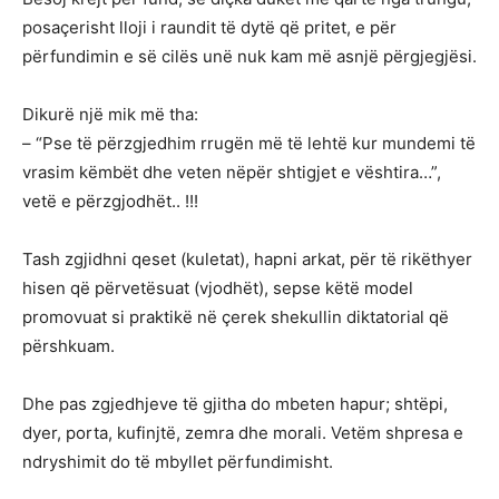
posaçerisht lloji i raundit të dytë që pritet, e për
përfundimin e së cilës unë nuk kam më asnjë përgjegjësi.
Dikurë një mik më tha:
– “Pse të përzgjedhim rrugën më të lehtë kur mundemi të
vrasim këmbët dhe veten nëpër shtigjet e vështira…”,
vetë e përzgjodhët.. !!!
Tash zgjidhni qeset (kuletat), hapni arkat, për të rikëthyer
hisen që përvetësuat (vjodhët), sepse këtë model
promovuat si praktikë në çerek shekullin diktatorial që
përshkuam.
Dhe pas zgjedhjeve të gjitha do mbeten hapur; shtëpi,
dyer, porta, kufinjtë, zemra dhe morali. Vetëm shpresa e
ndryshimit do të mbyllet përfundimisht.