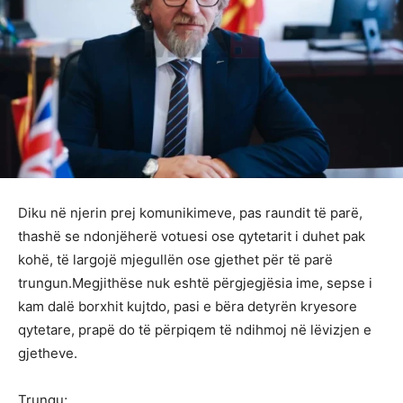
Diku në njerin prej komunikimeve, pas raundit të parë,
thashë se ndonjëherë votuesi ose qytetarit i duhet pak
kohë, të largojë mjegullën ose gjethet për të parë
trungun.Megjithëse nuk eshtë përgjegjësia ime, sepse i
kam dalë borxhit kujtdo, pasi e bëra detyrën kryesore
qytetare, prapë do të përpiqem të ndihmoj në lëvizjen e
gjetheve.
Trungu;