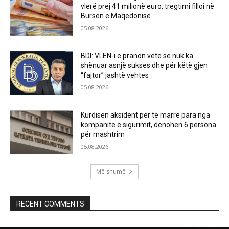
vlerë prej 41 milionë euro, tregtimi filloi në
Bursën e Maqedonisë
05.08.2026
BDI: VLEN-i e pranon vetë se nuk ka
shënuar asnjë sukses dhe për këtë gjen
“fajtor” jashtë vehtes
05.08.2026
Kurdisën aksident për të marrë para nga
kompanitë e sigurimit, dënohen 6 persona
për mashtrim
05.08.2026
Më shumë
RECENT COMMENTS