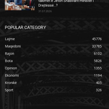
takimet e Jeton Shasivarit ministër i
Drejtësisë…?
31.07.2026
POPULAR CATEGORY
Lajme
45776
Maqedoni
33785
Rajon
6102
Bota
5826
Opinion
1355
Ekonomi
1194
Kronikë
405
Sport
326