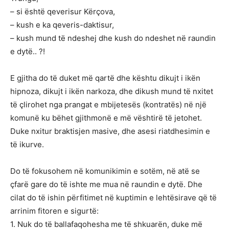
– si është qeverisur Kërçova,
– kush e ka qeveris-daktisur,
– kush mund të ndeshej dhe kush do ndeshet në raundin
e dytë.. ?!
E gjitha do të duket më qartë dhe kështu dikujt i ikën
hipnoza, dikujt i ikën narkoza, dhe dikush mund të nxitet
të çlirohet nga prangat e mbijetesës (kontratës) në një
komunë ku bëhet gjithmonë e më vështirë të jetohet.
Duke nxitur braktisjen masive, dhe asesi riatdhesimin e
të ikurve.
Do të fokusohem në komunikimin e sotëm, në atë se
çfarë gare do të ishte me mua në raundin e dytë. Dhe
cilat do të ishin përfitimet në kuptimin e lehtësirave që të
arrinim fitoren e sigurtë:
1. Nuk do të ballafaqohesha me të shkuarën, duke më