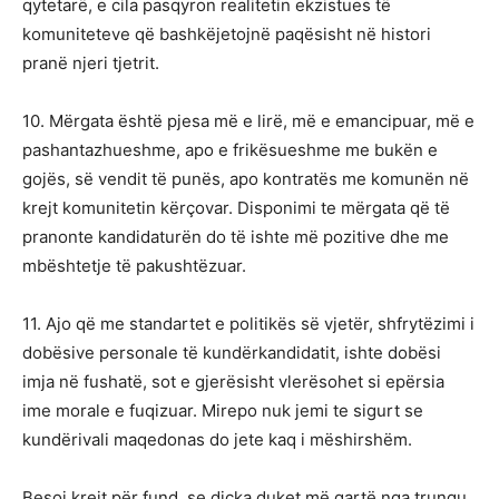
qytetarë, e cila pasqyron realitetin ekzistues të
komuniteteve që bashkëjetojnë paqësisht në histori
pranë njeri tjetrit.
10. Mërgata është pjesa më e lirë, më e emancipuar, më e
pashantazhueshme, apo e frikësueshme me bukën e
gojës, së vendit të punës, apo kontratës me komunën në
krejt komunitetin kërçovar. Disponimi te mërgata që të
pranonte kandidaturën do të ishte më pozitive dhe me
mbështetje të pakushtëzuar.
11. Ajo që me standartet e politikës së vjetër, shfrytëzimi i
dobësive personale të kundërkandidatit, ishte dobësi
imja në fushatë, sot e gjerësisht vlerësohet si epërsia
ime morale e fuqizuar. Mirepo nuk jemi te sigurt se
kundërivali maqedonas do jete kaq i mëshirshëm.
Besoj krejt për fund, se diçka duket më qartë nga trungu,