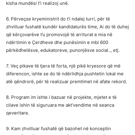
kisha mundësi t’i realizoj unë.
6. Përveçse kryeministrit do t’i ndalej turri, për të
zhvilluar fushatë kundër kandidaturës time, Ai do të duhej
që kërçovarëve t’u promovojë të arriturat e mia në
ndërtimin e Çerdheve dhe punësimin e mbi 600
përkëdhelësve, edukatoreve, punonjësve social.., etj.
7. Veç pikave të tjera të forta, një pikë kryesore që më
diferencon, ishte se do të ndërlidhja pushtetin lokal me
atë qëndrorë, për të realizuar premtimet në afate rekord.
8. Program im ishte i bazuar në projekte, mjetet e të
cilave ishin të siguruara me akt’vendime në seanca
qeveritare.
9. Kam zhvilluar fushatë që bazohet në konceptin