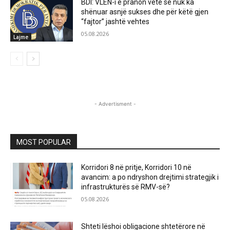
BDI: VLEN-i e pranon vetë se nuk ka
shënuar asnjë sukses dhe për këtë gjen
“fajtor” jashtë vehtes
05.08.2026
Lajme
- Advertisment -
MOST POPULAR
Korridori 8 në pritje, Korridori 10 në
avancim: a po ndryshon drejtimi strategjik i
infrastrukturës së RMV-së?
05.08.2026
Shteti lëshoi obligacione shtetërore në