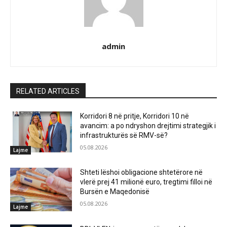
admin
RELATED ARTICLES
Korridori 8 në pritje, Korridori 10 në
avancim: a po ndryshon drejtimi strategjik i
infrastrukturës së RMV-së?
05.08.2026
Lajme
Shteti lëshoi obligacione shtetërore në
vlerë prej 41 milionë euro, tregtimi filloi në
Bursën e Maqedonisë
05.08.2026
Lajme