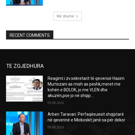
Më shumë
RECENT COMMENTS
TE ZGJEDHURA
Reagimi i zv.sekretarit të qeverisë Hasim
Murtezani as mish as peshk,meret me
kohën e BDI,OK, jo me VLEN dhe
akuzën,pse jo në shqip...
09.08.2026
Arben Taravari: Përfaqësuesit shqiptarë
në qeverinë e Mickoskit janë sa për dekor
09.08.2026