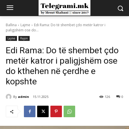
Ballina
Lajme
Edi Rama: Do të shembet çdo metër katror i
paligjshëm ose do...
Lajme
Rajon
Edi Rama: Do të shembet çdo
metër katror i paligjshëm ose
do kthehen në çerdhe e
kopshte
By
admin
15.11.2025
126
0