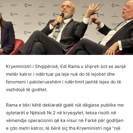
Kryeministri i Shqipërisë, Edi Rama u shpreh sot se asnjë
metër katror i ndërtuar pa leje nuk do të lejohet dhe
fenomeni i patolerueshëm i ndërtimit jashtë lejes do të
vazhdojë të goditet.
Rama e bëri këtë deklaratë gjatë një dëgjese publike me
qytetarët e Njësisë Nr.2 në kryeqytet, teksa risolli në
vëmendje operacionin që ka nisur në Farkë për goditjen
e çdo metri katror, të bërë siç tha Kryeministri nga “një