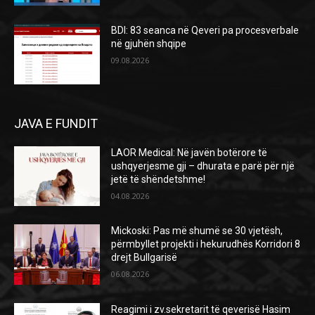
BDI: 83 seanca në Qeveri pa procesverbale
në gjuhën shqipe
09.08.2026
JAVA E FUNDIT
LAOR Medical: Në javën botërore të
ushqyerjesme gji – dhurata e parë për një
jetë të shëndetshme!
04.08.2026
Mickoski: Pas më shumë se 30 vjetësh,
përmbyllet projekti i hekurudhës Korridori 8
drejt Bullgarisë
06.08.2026
Reagimi i zv.sekretarit të qeverisë Hasim