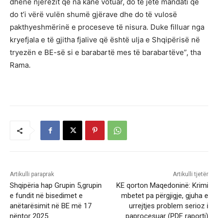
dhënë njerëzit që na kanë votuar, do të jetë mandati që
do t’i vërë vulën shumë gjërave dhe do të vulosë
pakthyeshmërinë e proceseve të nisura. Duke filluar nga
kryefjala e të gjitha fjalive që është ulja e Shqipërisë në
tryezën e BE-së si e barabartë mes të barabartëve”, tha
Rama.
Artikulli paraprak
Artikulli tjetër
Shqipëria hap Grupin 5,grupin
KE qorton Maqedoninë: Krimi
e fundit në bisedimet e
mbetet pa përgjigje, gjuha e
anëtarësimit në BE më 17
urrejtjes problem serioz i
nëntor 2025
paprocesuar (PDF raporti)