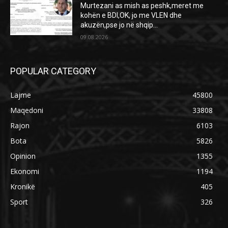
Murtezani as mish as peshk,meret me
kohën e BDI,OK, jo me VLEN dhe
akuzën,pse jo në shqip...
09.08.2026
POPULAR CATEGORY
Lajme
45800
Maqedoni
33808
Rajon
6103
Bota
5826
Opinion
1355
Ekonomi
1194
Kronikë
405
Sport
326