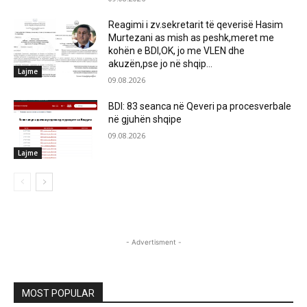
Reagimi i zv.sekretarit të qeverisë Hasim
Murtezani as mish as peshk,meret me
kohën e BDI,OK, jo me VLEN dhe
akuzën,pse jo në shqip...
Lajme
09.08.2026
BDI: 83 seanca në Qeveri pa procesverbale
në gjuhën shqipe
09.08.2026
Lajme
- Advertisment -
MOST POPULAR