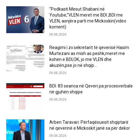
”Podkasti Mesut Shabani në
Youtube,”VLEN meret me BDI ,BDI me
VLEN, asnjëra parti me Mickoskin(video
koment)
09.08.2026
Reagimi i zv.sekretarit të qeverisë Hasim
Murtezani as mish as peshk,meret me
kohën e BDI,OK, jo me VLEN dhe
akuzën,pse jo në shqip...
09.08.2026
BDI: 83 seanca në Qeveri pa procesverbale
në gjuhën shqipe
09.08.2026
Arben Taravari: Përfaqësuesit shqiptarë
në qeverinë e Mickoskit janë sa për dekor
09.08.2026