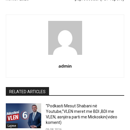
admin
RELATED ARTICLES
”Podkasti Mesut Shabani në
Youtube,”VLEN meret me BDI ,BDI me
VLEN, asnjëra parti me Mickoskin(video
koment)
Lajme
09.08.2026