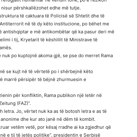
a nisur përshkallëzohet edhe më tutje.
struktura të caktuara të Policisë së Shtetit dhe të
Antiterrorit në të dy këto institucione, po bëhet me
më antishqiptar e më antikombëtar që ka pasur deri më
i i tij, Kryetarit të këshillit të Ministrave të
Ramës.
që nuk po kuptojnë akoma gjë, se pse do merret Rama
ë se kujt në të vërtetë po i shërbejnë këto
anë marrë përsipër të bëjnë zhurmuesin e
enin për konfliktin, Rama publikon një letër në
eitung (FAZ)”.
 letra. Jo, vërtet nuk ka as të botosh letra e as të
në anonime dhe kur ato janë në dëm të kombit.
ruar vetëm vetë, por kësaj rradhe ai ka zgjedhur që
 e tij të jetës politike”, presidentin e Serbisë