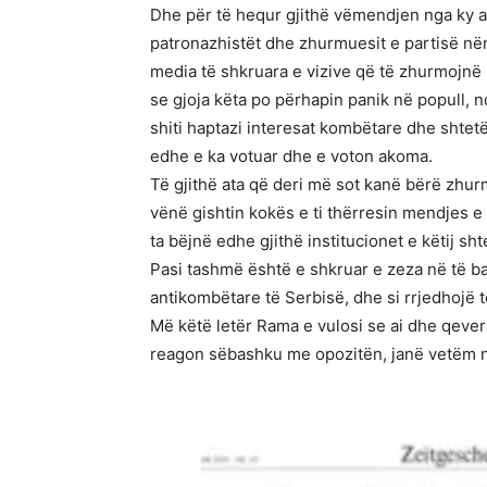
Dhe për të hequr gjithë vëmendjen nga ky ak
patronazhistët dhe zhurmuesit e partisë nën 
media të shkruara e vizive që të zhurmojnë pë
se gjoja këta po përhapin panik në popull, nd
shiti haptazi interesat kombëtare dhe shtetër
edhe e ka votuar dhe e voton akoma.
Të gjithë ata që deri më sot kanë bërë zhurm
vënë gishtin kokës e ti thërresin mendjes e 
ta bëjnë edhe gjithë institucionet e këtij sh
Pasi tashmë është e shkruar e zeza në të b
antikombëtare të Serbisë, dhe si rrjedhojë t
Më këtë letër Rama e vulosi se ai dhe qeveria
reagon sëbashku me opozitën, janë vetëm nj