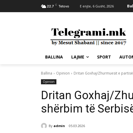
C
Bal
E enjte, 6 Gusht, 2026
22.7
Tetovo
BALLINA
LAJME
SPORT
AUTO
Ballina
Opinion
Dritan Goxhaj/Zhurmuesit e partisë
Opinion
Dritan Goxhaj/Zhu
shërbim të Serbis
By
admin
05.03.2026