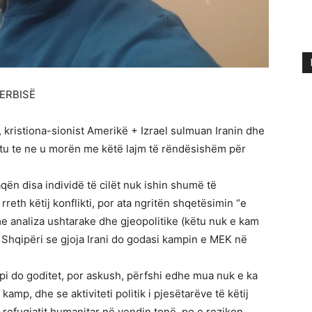
ERBISË
 kristiona-sionist Amerikë + Izrael sulmuan Iranin dhe
tu te ne u morën me këtë lajm të rëndësishëm për
qën disa individë të cilët nuk ishin shumë të
reth këtij konflikti, por ata ngritën shqetësimin “e
me analiza ushtarake dhe gjeopolitike (këtu nuk e kam
ë Shqipëri se gjoja Irani do godasi kampin e MEK në
i do goditet, por askush, përfshi edhe mua nuk e ka
amp, dhe se aktiviteti politik i pjesëtarëve të këtij
 refugjatit humanitar në vendin tonë, po e rezikon