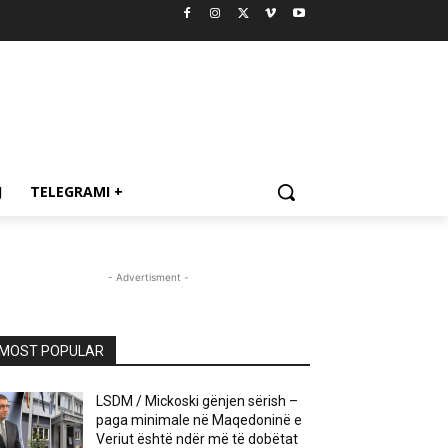
J
TELEGRAMI +
- Advertisment -
MOST POPULAR
LSDM / Mickoski gënjen sërish –
paga minimale në Maqedoninë e
Veriut është ndër më të dobëtat