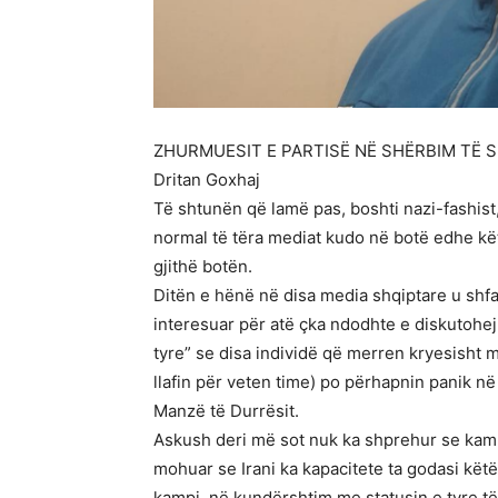
ZHURMUESIT E PARTISË NË SHËRBIM TË S
Dritan Goxhaj
Të shtunën që lamë pas, boshti nazi-fashist,
normal të tëra mediat kudo në botë edhe kë
gjithë botën.
Ditën e hënë në disa media shqiptare u shfa
interesuar për atë çka ndodhte e diskutohej r
tyre” se disa individë që merren kryesisht 
llafin për veten time) po përhapnin panik n
Manzë të Durrësit.
Askush deri më sot nuk ka shprehur se kamp
mohuar se Irani ka kapacitete ta godasi këtë k
kampi, në kundërshtim me statusin e tyre të