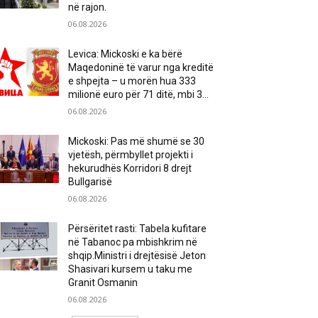
në rajon.
06.08.2026
Levica: Mickoski e ka bërë
Maqedoninë të varur nga kreditë
e shpejta – u morën hua 333
milionë euro për 71 ditë, mbi 3...
06.08.2026
Mickoski: Pas më shumë se 30
vjetësh, përmbyllet projekti i
hekurudhës Korridori 8 drejt
Bullgarisë
06.08.2026
Përsëritet rasti: Tabela kufitare
në Tabanoc pa mbishkrim në
shqip.Ministri i drejtësisë Jeton
Shasivari kursem u taku me
Granit Osmanin
06.08.2026