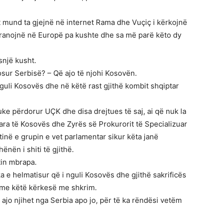
it mund ta gjejnë në internet Rama dhe Vuçiç i kërkojnë
pranojnë në Europë pa kushte dhe sa më parë këto dy
snjë kusht.
osur Serbisë? – Që ajo të njohi Kosovën.
nguli Kosovës dhe në këtë rast gjithë kombit shqiptar
uke përdorur UÇK dhe disa drejtues të saj, ai që nuk la
ra të Kosovës dhe Zyrës së Prokurorit të Specializuar
inë e grupin e vet parlamentar sikur këta janë
nën i shiti të gjithë.
tin mbrapa.
a e helmatisur që i nguli Kosovës dhe gjithë sakrificës
 me këtë kërkesë me shkrim.
jo njihet nga Serbia apo jo, për të ka rëndësi vetëm