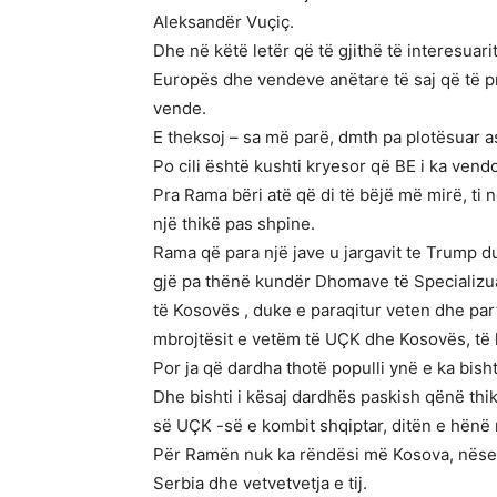
Aleksandër Vuçiç.
Dhe në këtë letër që të gjithë të interesuar
Europës dhe vendeve anëtare të saj që të 
vende.
E theksoj – sa më parë, dmth pa plotësuar a
Po cili është kushti kryesor që BE i ka vend
Pra Rama bëri atë që di të bëjë më mirë, ti 
një thikë pas shpine.
Rama që para një jave u jargavit te Trump d
gjë pa thënë kundër Dhomave të Specializua
të Kosovës , duke e paraqitur veten dhe part
mbrojtësit e vetëm të UÇK dhe Kosovës, të hë
Por ja që dardha thotë populli ynë e ka bish
Dhe bishti i kësaj dardhës paskish qënë thik
së UÇK -së e kombit shqiptar, ditën e hënë
Për Ramën nuk ka rëndësi më Kosova, nëse a
Serbia dhe vetvetvetja e tij.