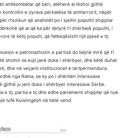
t antikombëtar që bëri, atëherë ai lëshoi gjithë
kontrollin e zyrave përkatëse të antiterrorit, nëpër
r rrezikun që analistët po i sjellin popullit shqiptar
ërkohë që ai që ka për detyrë t’i shërbejë popullit, i
ore të këtij populli, që fatkeqësisht një pjesë e tij
uesin e patronazhistin e partisë do bëjnë mirë që t’i
të shohin se kujt janë duke i shërbyer, dhe këtë duhat
teti, dhe në veçanti institucionet e lartpërmendura.
ardhë nga Rama, se ky po i shërbën interesave
ë gjithë ju jeni duke i shërbyer interesave Serbe.
 e tij, partia e tij dhe edhe parlamenti shqiptar që nuk
ë tufë Kuislingësh në këtë vend.