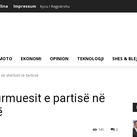
lina
Impressum
Kycu / Regjistrohu
MOTO
EKONOMI
OPINION
TEKNOLOGJI
SHES & BLE
 në shërbim të Serbisë
rmuesit e partisë në
ë
141
0