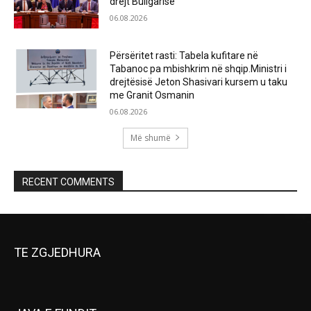
drejt Bullgarisë
06.08.2026
Përsëritet rasti: Tabela kufitare në
Tabanoc pa mbishkrim në shqip.Ministri i
drejtësisë Jeton Shasivari kursem u taku
me Granit Osmanin
06.08.2026
Më shumë
RECENT COMMENTS
TE ZGJEDHURA