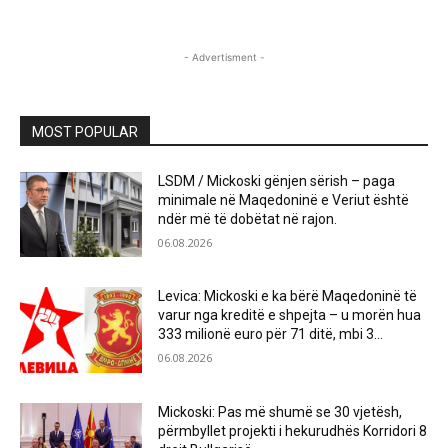
- Advertisment -
MOST POPULAR
LSDM / Mickoski gënjen sërish – paga
minimale në Maqedoninë e Veriut është
ndër më të dobëtat në rajon.
06.08.2026
Levica: Mickoski e ka bërë Maqedoninë të
varur nga kreditë e shpejta – u morën hua
333 milionë euro për 71 ditë, mbi 3...
06.08.2026
Mickoski: Pas më shumë se 30 vjetësh,
përmbyllet projekti i hekurudhës Korridori 8