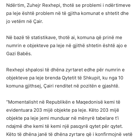
Ndërtim, Zuhejr Rexhepi, thotë se problemi i ndërtimeve
pa leje është problem në të gjitha komunat e shtetit dhe
jo vetëm në Çair.
Në bazë të statistikave, thotë ai, komuna që prinë me
numrin e objekteve pa leje në gjithë shtetin është ajo e
Gazi Babës.
Rexhepi shpalosi të dhëna zyrtaret edhe për numrin e
objekteve pa leje brenda Qytetit të Shkupit, ku nga 10
komuna gjithsej, Çairi renditet në pozitën e gjashtë.
“Momentalisht në Republikën e Maqedonisë kemi të
evidentuara 203 mijë objekte pa leje. Këto 203 mijë
objekte pa leje jemi munduar në mënyrë tabelare t’i
ndajmë dhe kemi të kemi një pasqyrë qytet për qytet.
Këto të dhëna janë të dhëna zyrtare që i konfirmojnë vetë