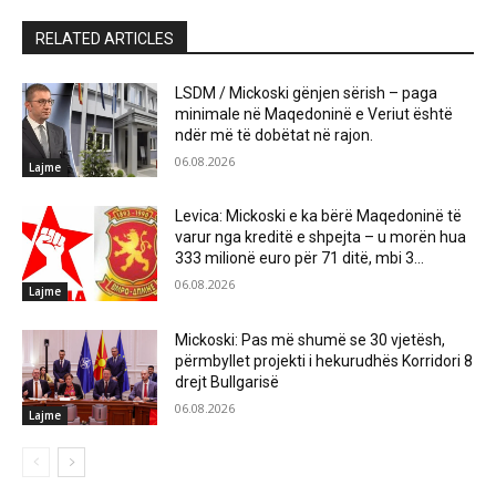
RELATED ARTICLES
LSDM / Mickoski gënjen sërish – paga
minimale në Maqedoninë e Veriut është
ndër më të dobëtat në rajon.
06.08.2026
Lajme
Levica: Mickoski e ka bërë Maqedoninë të
varur nga kreditë e shpejta – u morën hua
333 milionë euro për 71 ditë, mbi 3...
06.08.2026
Lajme
Mickoski: Pas më shumë se 30 vjetësh,
përmbyllet projekti i hekurudhës Korridori 8
drejt Bullgarisë
06.08.2026
Lajme