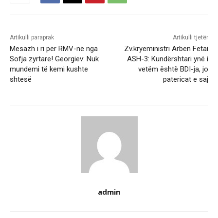
Artikulli paraprak
Artikulli tjetër
Mesazh i ri për RMV-në nga
Zv.kryeministri Arben Fetai
Sofja zyrtare! Georgiev: Nuk
ASH-3: Kundërshtari ynë i
mundemi të kemi kushte
vetëm është BDI-ja, jo
shtesë
patericat e saj
admin