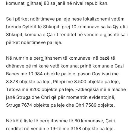
komunat, gjithsej 80 sa janë në nivel republikan.
Sa i përket ndërtimeve pa leje nëse lokalizohemi vetëm
brenda Qytetit të Shkupit, prej 10 komunave sa ka Qyteti i
Shkupit, komuna e Çairit renditet në vendin e gjashtë sa i
përket ndërtimeve pa leje.
Në numrin e përgjithshëm të komunave, në bazë të
dhënave që mi kanë vetë komunat prinë komuna e Gazi
Babës me 10.984 objekte pa leje, pason Gostivari me
8.878 objekte pa leje, Pilepi me 8.500 objekte pa leje,
Tetova me 8200 objekte pa leje. Fatkeqësia më e madhe
janë Struga dhe Ohri që për momentin evidentojnë,
Struga 7674 objekte pa leje dhe Ohri 7589 objekte.
Në këtë listë të përgjithshme të 80 komunave, Çairi
renditet në vendin e 19-të me 3158 objekte pa leje.