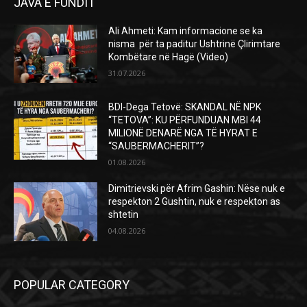
JAVA E FUNDIT
Ali Ahmeti: Kam informacione se ka
nisma për ta paditur Ushtrinë Çlirimtare
Kombëtare në Hagë (Video)
31.07.2026
BDI-Dega Tetovë: SKANDAL NË NPK
“TETOVA”: KU PËRFUNDUAN MBI 44
MILIONË DENARË NGA TË HYRAT E
“SAUBERMACHERIT”?
01.08.2026
Dimitrievski për Afrim Gashin: Nëse nuk e
respekton 2 Gushtin, nuk e respekton as
shtetin
04.08.2026
POPULAR CATEGORY