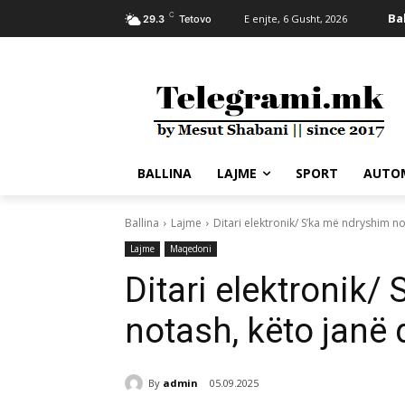
C
Ba
E enjte, 6 Gusht, 2026
29.3
Tetovo
BALLINA
LAJME
SPORT
AUTO
Ballina
Lajme
Ditari elektronik/ S’ka më ndryshim no
Lajme
Maqedoni
Ditari elektronik/
notash, këto janë d
By
admin
05.09.2025