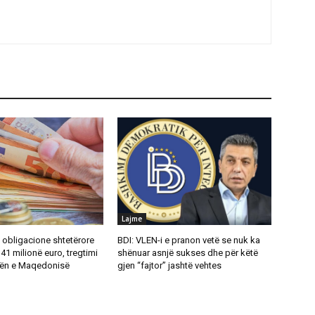
Lajme
i obligacione shtetërore
BDI: VLEN-i e pranon vetë se nuk ka
 41 milionë euro, tregtimi
shënuar asnjë sukses dhe për këtë
rsën e Maqedonisë
gjen “fajtor” jashtë vehtes