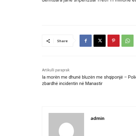
Share
Artikulli paraprak
Ia morën me dhunë bluzën me shqiponjë – Poli
zbardhë incidentin në Manastir
admin