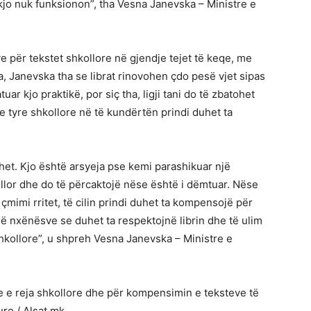
 kjo nuk funksionon”, tha Vesna Janevska – Ministre e
 për tekstet shkollore në gjendje tejet të keqe, me
, Janevska tha se librat rinovohen çdo pesë vjet sipas
uar kjo praktikë, por siç tha, ligji tani do të zbatohet
e tyre shkollore në të kundërtën prindi duhet ta
ohet. Kjo është arsyeja pse kemi parashikuar një
ollor dhe do të përcaktojë nëse është i dëmtuar. Nëse
 çmimi rritet, të cilin prindi duhet ta kompensojë për
ë nxënësve se duhet ta respektojnë librin dhe të ulim
hkollore”, u shpreh Vesna Janevska – Ministre e
te e reja shkollore dhe për kompensimin e teksteve të
ro./ Alsat.mk