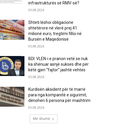
infrastrukturës së RMV-së?
05.08.2026
Shteti lëshoi obligacione
shtetërore në vlerë prej 41
milionë euro, tregtimi filloi në
Bursën e Maqedonisë
05.08.2026
BDI: VLEN-i e pranon vetë se nuk
ka shënuar asnjë sukses dhe për
këtë gjen “fajtor” jashtë vehtes
05.08.2026
Kurdisën aksident për të marrë
para nga kompanitë e sigurimit,
dënohen 6 persona për mashtrim
05.08.2026
Më shumë