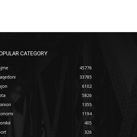
OPULAR CATEGORY
ajme
45776
aqedoni
33785
ajon
6102
ota
5826
pinion
1355
konomi
1194
onikë
405
ort
326