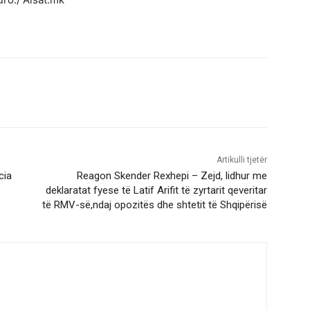
Artikulli tjetër
cia
Reagon Skender Rexhepi – Zejd, lidhur me
deklaratat fyese të Latif Arifit të zyrtarit qeveritar
të RMV-së,ndaj opozitës dhe shtetit të Shqipërisë