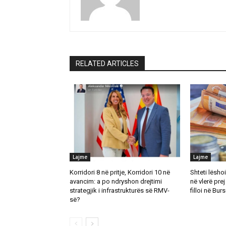
RELATED ARTICLES
Lajme
Lajme
Korridori 8 në pritje, Korridori 10 në
Shteti lësho
avancim: a po ndryshon drejtimi
në vlerë prej
strategjik i infrastrukturës së RMV-
filloi në Bu
së?