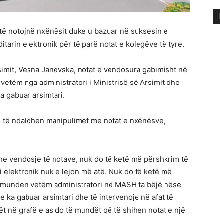
ë notojnë nxënësit duke u bazuar në suksesin e
itarin elektronik për të parë notat e kolegëve të tyre.
rsimit, Vesna Janevska, notat e vendosura gabimisht në
 vetëm nga administratori i Ministrisë së Arsimit dhe
a gabuar arsimtari.
o të ndalohen manipulimet me notat e nxënësve,
she vendosje të notave, nuk do të ketë më përshkrim të
 elektronik nuk e lejon më atë. Nuk do të ketë më
të munden vetëm administratori në MASH ta bëjë nëse
 se ka gabuar arsimtari dhe të intervenoje në afat të
ët në grafë e as do të mundët që të shihen notat e një