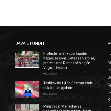
JAVA E FUNDIT
P
Protestë në Shkodër kundër
L
hapjes së Konsullatës së Serbisë,
M
protestuesit:Rama i bën qejfin
Vuçiçit…(video)
R
03.08.2026
B
Toshkovski: Uji në Gostivar ende
O
nuk është i pijshëm
E
05.08.2026
Kr
Ministri për Marrëdhënie
Sp