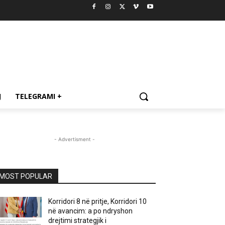
J
TELEGRAMI +
- Advertisment -
MOST POPULAR
Korridori 8 në pritje, Korridori 10
në avancim: a po ndryshon
drejtimi strategjik i