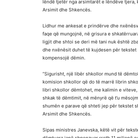
lëndë tjetër nga arsimtarët e lëndëve tjera,
Arsimit dhe Shkencës.
Lidhur me ankesat e prindërve dhe nxënësve
faqe që mungojnë, në grisura e shkatërruara
ligjit dhe shtoi se deri më tani nuk është zbat
dhe nxënësit duhet të kujdesen për tekstet 
kompensojë dëmin.
“Sigurisht, një libër shkollor mund të dëmt
komision shkollor që do të marrë librin shk
libri shkollor dëmtohet, me kalimin e viteve,
shkak të dëmtimit, në mënyrë që t’u mësojm
shumën e parave që shteti jep për tekstet s
Arsimit dhe Shkencës.
Sipas ministres Janevska, këtë vit për teks
dëmtuara janë shpenzuar rreth 11 milionë eu