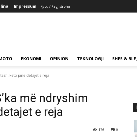
llina
Impressum
Kycu / Regjistrohu
MOTO
EKONOMI
OPINION
TEKNOLOGJI
SHES & BLE
tash, këto janë detajet e reja
 S’ka më ndryshim
etajet e reja
176
0