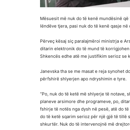
Mësuesit më nuk do të kenë mundësinë që t
lëndëve tjera, pasi nuk do të kenë qasje në d
Përveç kësaj siç paralajmëroi ministrja e A
ditarin elektronik do të mund të korrigjohen
Shkencës edhe atë me justifikim serioz se k
Janevska tha se me masat e reja synohet d
përfshirë shlyerjen apo ndryshimin e tyre.
“Po, nuk do të ketë më shlyerje të notave, 
planeve arsimore dhe programeve, po, ditari
fshirje të notës nga dysh në pesë, atë do 
do të ketë sqarim serioz për një gjë të tillë
shkurtër. Nuk do të intervenojnë më drejtor