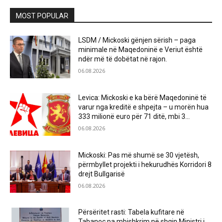
MOST POPULAR
LSDM / Mickoski gënjen sërish – paga
minimale në Maqedoninë e Veriut është
ndër më të dobëtat në rajon.
06.08.2026
Levica: Mickoski e ka bërë Maqedoninë të
varur nga kreditë e shpejta – u morën hua
333 milionë euro për 71 ditë, mbi 3...
06.08.2026
Mickoski: Pas më shumë se 30 vjetësh,
përmbyllet projekti i hekurudhës Korridori 8
drejt Bullgarisë
06.08.2026
Përsëritet rasti: Tabela kufitare në
Tabanoc pa mbishkrim në shqip.Ministri i