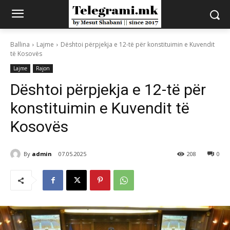
Ballina
Lajme
Dështoi përpjekja e 12-të për konstituimin e Kuvendit
të Kosovës
Lajme
Rajon
Dështoi përpjekja e 12-të për
konstituimin e Kuvendit të
Kosovës
By
admin
07.05.2025
208
0