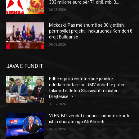
333 milionë euro për 71 ditë, mbi 3...
06.08.2026
Mickoski: Pas më shumë se 30 vjetësh,
përmbyllet projekti i hekurudhës Korridori 8
drejt Bullgarisë
06.08.2026
JAVA E FUNDIT
Edhe nga sa instutucione juridike
ndërkombëtare në RMV duhet të priten
takimet e Jeton Shasivarit ministër i
Drejtësisë…?
31.07.2026
VLEN: BDI vendet e punës i ndante sikur të
ishin dhuratë nga Ali Ahmeti
05.08.2026