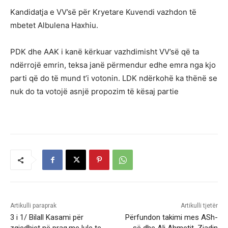
Kandidatja e VV’së për Kryetare Kuvendi vazhdon të
mbetet Albulena Haxhiu.
PDK dhe AAK i kanë kërkuar vazhdimisht VV’së që ta
ndërrojë emrin, teksa janë përmendur edhe emra nga kjo
parti që do të mund t’i votonin. LDK ndërkohë ka thënë se
nuk do ta votojë asnjë propozim të kësaj partie
Artikulli paraprak
Artikulli tjetër
3 i 1/ Bilall Kasami për
Përfundon takimi mes ASh-