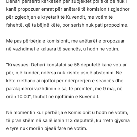
Dehari përsëriti kërkesën për subjektet politike që nuk i
kanë propozuar emrat për anëtarë të komisionit zgjedhor
për zgjedhjen e kryetarit të Kuvendit, me votim të
fshehtë, që ta bëjnë këtë, por serish nuk pati propozime.
Më pas përbërja e komisionit, me anëtarët e propozuar
në vazhdimet e kaluara të seancës, u hodh në votim.
“Kryesuesi Dehari konstatoi se 56 deputetë kanë votuar
për, një kundër, ndërsa nuk kishte asnjë abstenim. Në
këto rrethana ai njoftoi për ndërprerjen e seancës dhe
paralajmëroi vazhdimin e saj të premten, më 9 maj, në
orën 10:00”, thuhet në njoftimin e Kuvendit.
Në momentin kur përbërja e Komisionit u hodh në votim,
të pranishëm në sallë ishin 113 deputetë, ku rreth gjysma
e tyre nuk morën pjesë fare në votim.