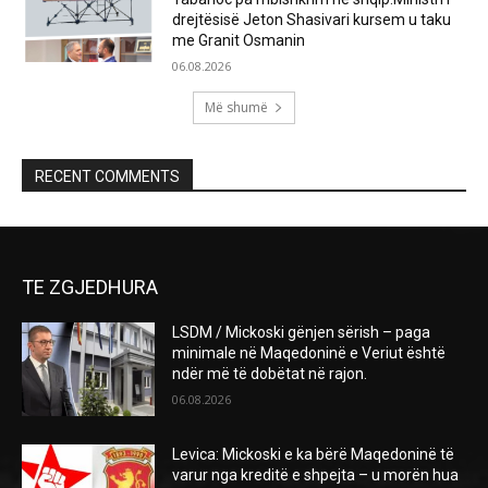
drejtësisë Jeton Shasivari kursem u taku
me Granit Osmanin
06.08.2026
Më shumë
RECENT COMMENTS
TE ZGJEDHURA
LSDM / Mickoski gënjen sërish – paga
minimale në Maqedoninë e Veriut është
ndër më të dobëtat në rajon.
06.08.2026
Levica: Mickoski e ka bërë Maqedoninë të
varur nga kreditë e shpejta – u morën hua