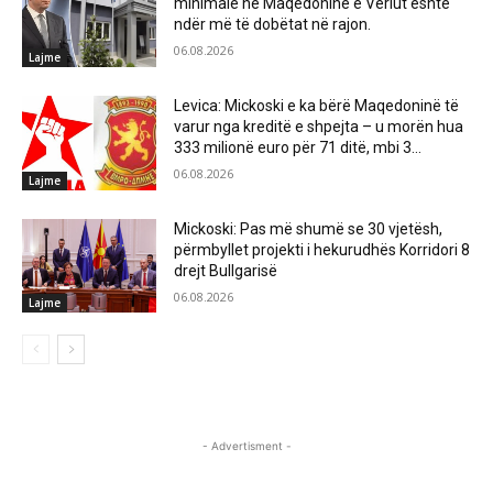
minimale në Maqedoninë e Veriut është
ndër më të dobëtat në rajon.
06.08.2026
Lajme
Levica: Mickoski e ka bërë Maqedoninë të
varur nga kreditë e shpejta – u morën hua
333 milionë euro për 71 ditë, mbi 3...
06.08.2026
Lajme
Mickoski: Pas më shumë se 30 vjetësh,
përmbyllet projekti i hekurudhës Korridori 8
drejt Bullgarisë
06.08.2026
Lajme
- Advertisment -