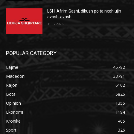
LSH: Afrim Gashi, dikush po ta nxeh ujin
avash-avash
31.07.2026
POPULAR CATEGORY
Lajme
45782
Maqedoni
33791
Rajon
6102
Bota
5826
Opinion
1355
Ekonomi
1194
Kronikë
405
Sport
326