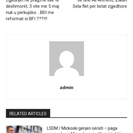
zgjedhjet në prag,me lule te
së dhe Ali Ahmetit, Ziadin
dëshmorët, 3 vite me 5 maj
Sela flet për listat zgjedhore
nuk u përkujdes …BDI me
reformat si BFI ???!!!
admin
RELATED ARTICLES
LSDM / Mickoski gënjen sërish – paga