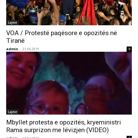
Lajme
VOA / Protestë paqësore e opozitës në
Tiranë
admin
-
21.06.2019
0
Lajme
Mbyllet protesta e opozitës, kryeministri
Rama surprizon me lëvizjen (VIDEO)