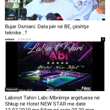
Lajme
Bujar Osmani: Data për në BE, çështje
teknike…?
admin
-
23.06.2019
0
Featured
Labinot Tahiri Labi-Mbrëmje argëtuese në
Shkup në Hotel NEW STAR me datë