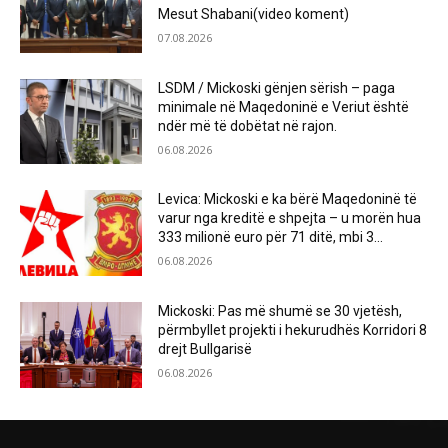
Mesut Shabani(video koment)
07.08.2026
LSDM / Mickoski gënjen sërish – paga
minimale në Maqedoninë e Veriut është
ndër më të dobëtat në rajon.
06.08.2026
Levica: Mickoski e ka bërë Maqedoninë të
varur nga kreditë e shpejta – u morën hua
333 milionë euro për 71 ditë, mbi 3...
06.08.2026
Mickoski: Pas më shumë se 30 vjetësh,
përmbyllet projekti i hekurudhës Korridori 8
drejt Bullgarisë
06.08.2026