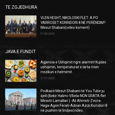
TE ZGJEDHURA
VLEN HESHT, NIKOLOSKI FLET: A PO
VARROSET KORRIDORI 8 NË PERËNDIM?
Mesut Shabani(video koment)
07.08.2026
JAVA E FUNDIT
Agjencia e Ushqimit ngre alarmin! Kujdes
ushqimin, temperaturat e larta rrisin
rrezikun e helmimit .
31.07.2026
Podkasti Mesut Shabani në You Tube ju
sjell (Bekir Halimi-V.Bela-NON GRATA flet
Ministri Lamallari ) -Ali Ahmeti-Zvicra-
Haga-Agon Ferati-Adnan Azizi.Korridori 8
në pushim të lindjes(video...