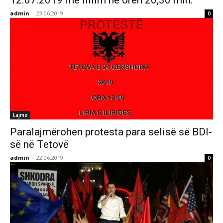
12.07.2019 me fillim në orën 20,30 min.
admin
-
23.06.2019
0
Lajme
Paralajmërohen protesta para selisë së BDI-
së në Tetovë
admin
-
22.06.2019
0