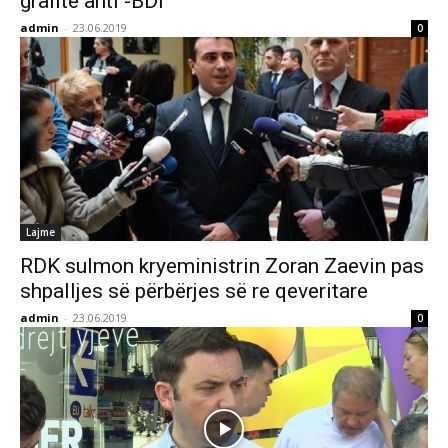
grafite anti -BDI
admin
-
23.06.2019
0
Lajme
RDK sulmon kryeministrin Zoran Zaevin pas
shpalljes së përbërjes së re qeveritare
admin
-
23.06.2019
0