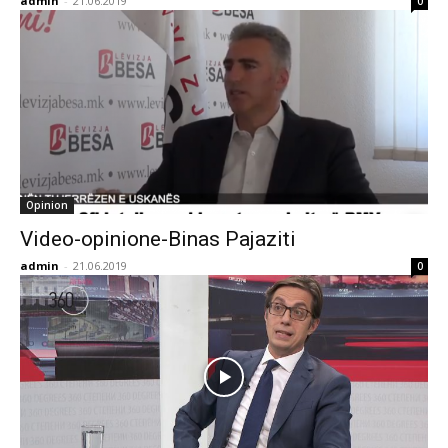
admin
-
21.06.2019
0
Opinion
Video-opinione-Binas Pajaziti
admin
-
21.06.2019
0