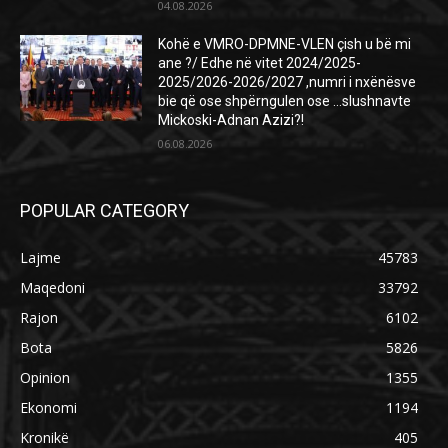
04.08.2026
Kohë e VMRO-DPMNE-VLEN çish u bë mi
ane ?/ Edhe në vitet 2024/2025-
2025/2026-2026/2027 ,numri i nxënësve
bie që ose shpërngulen ose …slushnavte
Mickoski-Adnan Azizi?!
06.08.2026
POPULAR CATEGORY
Lajme
45783
Maqedoni
33792
Rajon
6102
Bota
5826
Opinion
1355
Ekonomi
1194
Kronikë
405