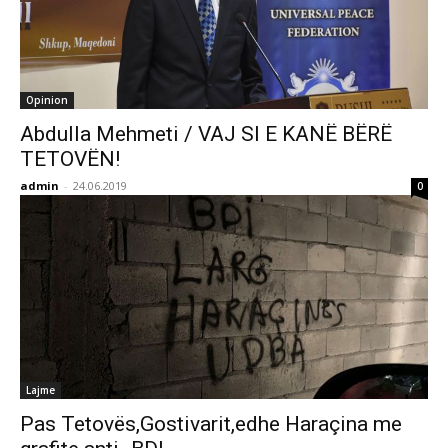
Opinion
Abdulla Mehmeti / VAJ SI E KANË BËRË
TETOVËN!
admin
-
24.06.2019
0
Lajme
Pas Tetovës,Gostivarit,edhe Haraçina me