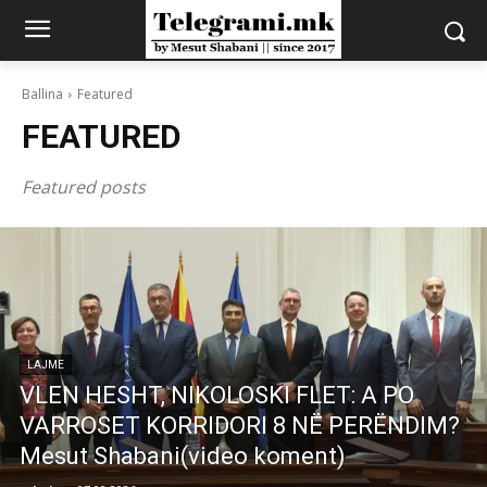
Ballina
Featured
FEATURED
Featured posts
LAJME
VLEN HESHT, NIKOLOSKI FLET: A PO
VARROSET KORRIDORI 8 NË PERËNDIM?
Mesut Shabani(video koment)