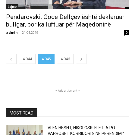
Lajme
Pendarovski: Goce Dellçev është deklaruar
bullgar, por ka luftuar për Maqedoninë
admin
-
21.06.2019
0
4 044
4 045
4 046
- Advertisment -
MOST READ
VLEN HESHT, NIKOLOSKI FLET: A PO
VARROSET KORRIDORI 8 NË PERËNDIM?