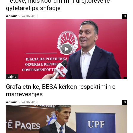
Tetovë, mos koordinimi i drejtorëve lë
qytetarët pa shfaqje
admin
-
24.06.2019
0
Lajme
Grafa etnike, BESA kërkon respektimin e
marrëveshjes
admin
-
24.06.2019
0