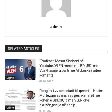
admin
RELATED ARTICLES
”Podkasti Mesut Shabani në
Youtube,”VLEN meret me BDI ,BDI me
VLEN, asnjëra parti me Mickoskin(video
koment)
Lajme
09.08.2026
Reagimi i zv.sekretarit të qeverisë Hasim
Murtezani as mish as peshk,meret me
kohën e BDI,OK, jo me VLEN dhe
akuzën,pse jo në shqip...
Lajme
09.08.2026