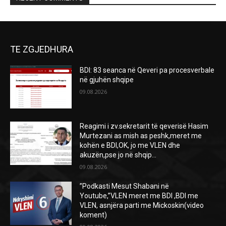
TE ZGJEDHURA
BDI: 83 seanca në Qeveri pa procesverbale
në gjuhën shqipe
09.08.2026
Reagimi i zv.sekretarit të qeverisë Hasim
Murtezani as mish as peshk,meret me
kohën e BDI,OK, jo me VLEN dhe
akuzën,pse jo në shqip...
09.08.2026
”Podkasti Mesut Shabani në
Youtube,”VLEN meret me BDI ,BDI me
VLEN, asnjëra parti me Mickoskin(video
koment)