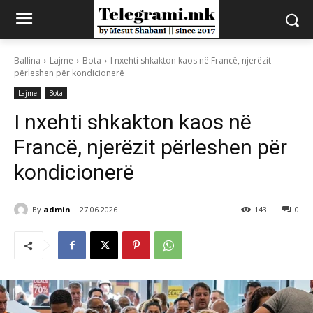
Ballina
Lajme
Bota
I nxehti shkakton kaos në Francë, njerëzit
përleshen për kondicionerë
Lajme
Bota
I nxehti shkakton kaos në
Francë, njerëzit përleshen për
kondicionerë
By
admin
27.06.2026
143
0