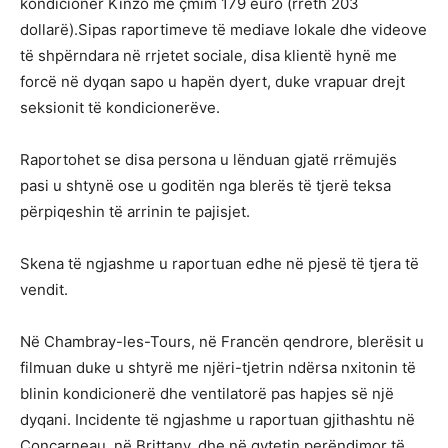
kondicioner Kinzo me çmim 179 euro (rreth 203
dollarë).Sipas raportimeve të mediave lokale dhe videove
të shpërndara në rrjetet sociale, disa klientë hynë me
forcë në dyqan sapo u hapën dyert, duke vrapuar drejt
seksionit të kondicionerëve.
Raportohet se disa persona u lënduan gjatë rrëmujës
pasi u shtynë ose u goditën nga blerës të tjerë teksa
përpiqeshin të arrinin te pajisjet.
Skena të ngjashme u raportuan edhe në pjesë të tjera të
vendit.
Në Chambray-les-Tours, në Francën qendrore, blerësit u
filmuan duke u shtyrë me njëri-tjetrin ndërsa nxitonin të
blinin kondicionerë dhe ventilatorë pas hapjes së një
dyqani. Incidente të ngjashme u raportuan gjithashtu në
Concarneau, në Brittany, dhe në qytetin perëndimor të