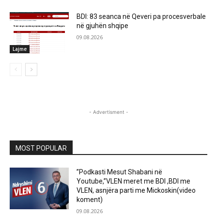
BDI: 83 seanca në Qeveri pa procesverbale
në gjuhën shqipe
09.08.2026
Lajme
- Advertisment -
MOST POPULAR
”Podkasti Mesut Shabani në
Youtube,”VLEN meret me BDI ,BDI me
VLEN, asnjëra parti me Mickoskin(video
koment)
09.08.2026