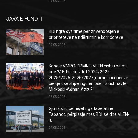
09.08.2026
JAVA E FUNDIT
BDI ngre dyshime për zhvendosjen e
prioriteteve në ndërtimin e korridoreve
07.08.2026
Kohë e VMRO-DPMNE-VLEN çish u bë mi
ane ?/ Edhe në vitet 2024/2025-
2025/2026-2026/2027 ,numri i nxënësve
bie që ose shpërngulen ose …slushnavte
Mickoski-Adnan Azizi?!
06.08.2026
Gjuha shqipe hiqet nga tabelat në
Tabanoc, përplasje mes BDI-së dhe VLEN-
it.
07.08.2026