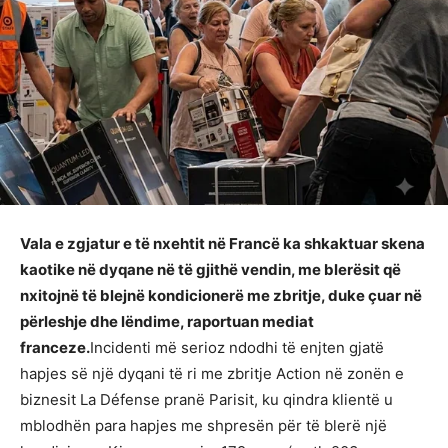
Vala e zgjatur e të nxehtit në Francë ka shkaktuar skena
kaotike në dyqane në të gjithë vendin, me blerësit që
nxitojnë të blejnë kondicionerë me zbritje, duke çuar në
përleshje dhe lëndime, raportuan mediat
franceze.
Incidenti më serioz ndodhi të enjten gjatë
hapjes së një dyqani të ri me zbritje Action në zonën e
biznesit La Défense pranë Parisit, ku qindra klientë u
mblodhën para hapjes me shpresën për të blerë një