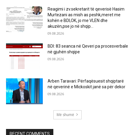
Reagimi i zv.sekretarit të qeverisë Hasim
Murtezani as mish as peshk,meret me
kohën e BDI,OK, jo me VLEN dhe
akuzën,pse jo në shqip...
09.08.2026
BDI: 83 seanca në Qeveri pa procesverbale
në gjuhën shqipe
09.08.2026
Arben Taravari: Përfaqësuesit shqiptarë
në qeverinë e Mickoskit janë sa për dekor
09.08.2026
Më shumë
RECENT COMMENTS