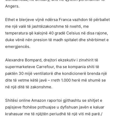
Angers.
Ethet e blerjeve vijnë ndërsa Franca vazhdon të përballet
me një valë të jashtëzakonshme të nxehti, me
temperatura që kalojnë 40 gradë Celsius në disa rajone,
duke vënë nën presion të madh spitalet dhe shërbimet e
emergjencës.
Alexandre Bompard, drejtori ekzekutiv i zinxhirit të
supermarketeve Carrefour, tha se kompania shiti të
paktën 30 mijë ventilatorë dhe kondicionerë brenda një
dite të vetme këtë javë – rreth 1.000 herë më shumë se
në një ditë të zakonshme.
Shitësi online Amazon raportoi gjithashtu se shitjet e
pajisjeve ftohëse pothuajse u dyfishuan javën e kaluar
krahasuar me të njëjtën periudhë të një viti më parë./