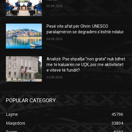
03.08.2026
Pesë vite afat për Ohrin: UNESCO
paralajmëron se degradimi s’është ndalur.
04.08.2026
Analizë: Pse shpallja “non grata” nuk lidhet
me të kaluarën në UÇK, por me aktivitetet
e viteve të fundit?
05.08.2026
POPULAR CATEGORY
Lajme
45796
Maqedoni
33804
Rajon
6103