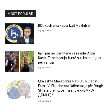
MOST POPULAR
BDI: Kush e ka kapur Izet Mexhitin?
08.08.2026
Gjini pas incidentit me vezë ndaj Albin
Kurtit: Time Kadrijaj kurrë nuk ka munguar
për vendin
08.08.2026
Çka është Makedonija Pat (U.D Nuredin
Fetai -VLEN) dhe çka Ndërmarrja për Rrugë
Shtetërore (Koce Trajanovski-ВМРО-
ДПМНЕ)?
08.08.2026