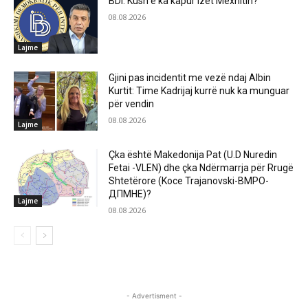
BDI: Kush e ka kapur Izet Mexhitin?
08.08.2026
Lajme
Gjini pas incidentit me vezë ndaj Albin
Kurtit: Time Kadrijaj kurrë nuk ka munguar
për vendin
08.08.2026
Lajme
Çka është Makedonija Pat (U.D Nuredin
Fetai -VLEN) dhe çka Ndërmarrja për Rrugë
Shtetërore (Koce Trajanovski-ВМРО-
ДПМНЕ)?
Lajme
08.08.2026
- Advertisment -