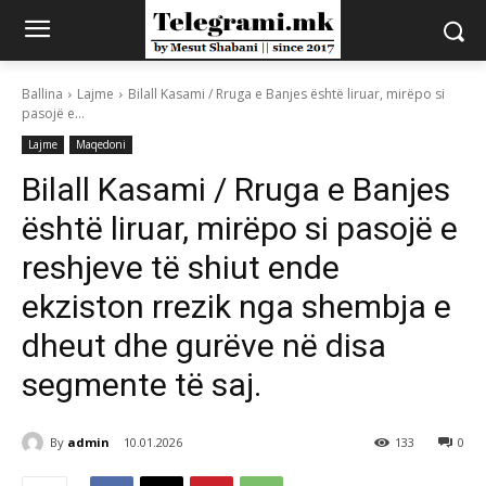
Ballina
Lajme
Bilall Kasami / Rruga e Banjes është liruar, mirëpo si
pasojë e...
Lajme
Maqedoni
Bilall Kasami / Rruga e Banjes
është liruar, mirëpo si pasojë e
reshjeve të shiut ende
ekziston rrezik nga shembja e
dheut dhe gurëve në disa
segmente të saj.
By
admin
10.01.2026
133
0