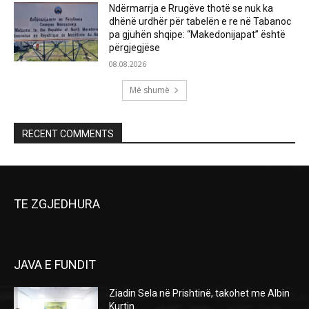
Ndërmarrja e Rrugëve thotë se nuk ka
dhënë urdhër për tabelën e re në Tabanoc
pa gjuhën shqipe: “Makedonijapat” është
përgjegjëse
08.08.2026
Më shumë
RECENT COMMENTS
TE ZGJEDHURA
JAVA E FUNDIT
Ziadin Sela në Prishtinë, takohet me Albin
Kurtin