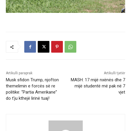
Artikulli paraprak
Artikulli tjetër
Musk sfidon Trump, njofton
MASH: 17 mijë nxënës dhe 7
themelimin e forcës së re
mijë studentë më pak në 7
politike: “Partia Amerikane”
vjet
do t’ju kthejë lirinë tuaj!