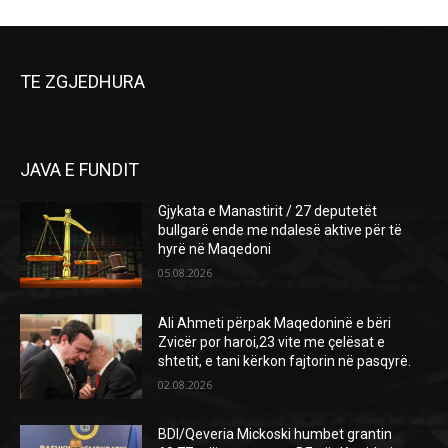
TE ZGJEDHURA
JAVA E FUNDIT
Gjykata e Manastirit / 27 deputetët
bullgarë ende me ndalesë aktive për të
hyrë në Maqedoni
05.08.2026
Ali Ahmeti përpak Maqedoninë e bëri
Zvicër por haroi,23 vite me çelësat e
shtetit, e tani kërkon fajtorin në pasqyrë.
02.08.2026
BDI/Qeveria Mickoski humbet grantin