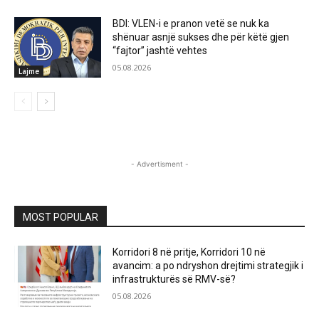
BDI: VLEN-i e pranon vetë se nuk ka
shënuar asnjë sukses dhe për këtë gjen
“fajtor” jashtë vehtes
05.08.2026
Lajme
- Advertisment -
MOST POPULAR
Korridori 8 në pritje, Korridori 10 në
avancim: a po ndryshon drejtimi strategjik i
infrastrukturës së RMV-së?
05.08.2026