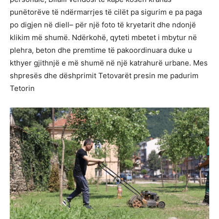
punëtorëve të ndërmarrjes të cilët pa sigurim e pa paga
po digjen në diell– për një foto të kryetarit dhe ndonjë
klikim më shumë. Ndërkohë, qyteti mbetet i mbytur në
plehra, beton dhe premtime të pakoordinuara duke u
kthyer gjithnjë e më shumë në një katrahurë urbane. Mes
shpresës dhe dëshprimit Tetovarët presin me padurim
Tetorin