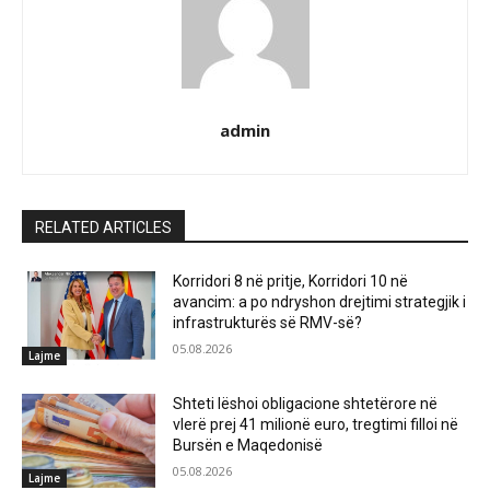
admin
RELATED ARTICLES
Korridori 8 në pritje, Korridori 10 në
avancim: a po ndryshon drejtimi strategjik i
infrastrukturës së RMV-së?
05.08.2026
Lajme
Shteti lëshoi obligacione shtetërore në
vlerë prej 41 milionë euro, tregtimi filloi në
Bursën e Maqedonisë
05.08.2026
Lajme