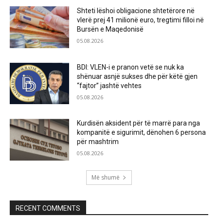
Shteti lëshoi obligacione shtetërore në
vlerë prej 41 milionë euro, tregtimi filloi në
Bursën e Maqedonisë
05.08.2026
BDI: VLEN-i e pranon vetë se nuk ka
shënuar asnjë sukses dhe për këtë gjen
“fajtor” jashtë vehtes
05.08.2026
Kurdisën aksident për të marrë para nga
kompanitë e sigurimit, dënohen 6 persona
për mashtrim
05.08.2026
Më shumë
RECENT COMMENTS