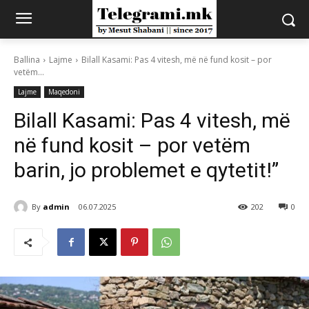
Ballina
Lajme
Bilall Kasami: Pas 4 vitesh, më në fund kosit – por
vetëm...
Lajme
Maqedoni
Bilall Kasami: Pas 4 vitesh, më
në fund kosit – por vetëm
barin, jo problemet e qytetit!”
By
admin
06.07.2025
202
0