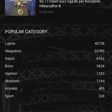
60.77 milion euro nga BE për Korridorin
Hekurudhor 8
01.08.2026
POPULAR CATEGORY
Lajme
45776
Maqedoni
33785
Rajon
6102
Bota
5826
Opinion
1355
Ekonomi
1194
Kronikë
405
Sport
326