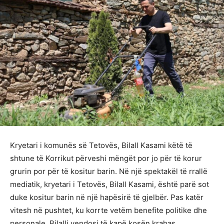
Kryetari i komunës së Tetovës, Bilall Kasami këtë të
shtune të Korrikut përveshi mëngët por jo për të korur
grurin por për të kositur barin. Në një spektakël të rrallë
mediatik, kryetari i Tetovës, Bilall Kasami, është parë sot
duke kositur barin në një hapësirë të gjelbër. Pas katër
vitesh në pushtet, ku korrte vetëm benefite politike dhe
personale, Bilalli vendosi të kapë kosën krahas