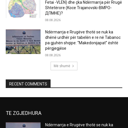
Fetai -VLEN) dhe çka Ndërmarrja për Rrugë
Shtetërore (Koce Trajanovski-ВМРО-
ДПМНЕ)?
08.08.2026
Ndërmarrja e Rrugëve thotë se nuk ka
dhënë urdhër për tabelën e re në Tabanoc
pa gjuhën shqipe: “Makedonijapat” është
përgjegjëse
08.08.2026
Më shumë
RECENT COMMENTS
TE ZGJEDHURA
Ndërmarrja e Rrugëve thotë se nuk ka