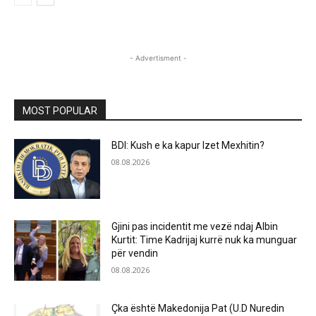
- Advertisment -
MOST POPULAR
BDI: Kush e ka kapur Izet Mexhitin?
08.08.2026
Gjini pas incidentit me vezë ndaj Albin
Kurtit: Time Kadrijaj kurrë nuk ka munguar
për vendin
08.08.2026
Çka është Makedonija Pat (U.D Nuredin