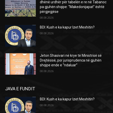
dhënë urdhër për tabelën e re në Tabanoc
pa gjuhën shqipe: “Makedonijapat” është
përgjegjëse
08.08.2026
BDI: Kush e ka kapur Izet Mexhitin?
08.08.2026
Jeton Shasivari në krye të Ministrisë së
Drejtësisë, por jurisprudenca në gjuhën
shqipe ende e “ndaluar”
08.08.2026
JAVA E FUNDIT
BDI: Kush e ka kapur Izet Mexhitin?
08.08.2026