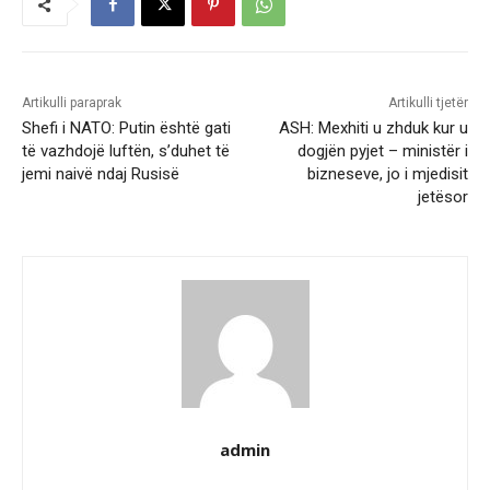
Artikulli paraprak
Artikulli tjetër
Shefi i NATO: Putin është gati
ASH: Mexhiti u zhduk kur u
të vazhdojë luftën, s’duhet të
dogjën pyjet – ministër i
jemi naivë ndaj Rusisë
bizneseve, jo i mjedisit
jetësor
admin