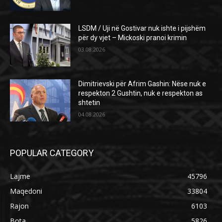
LSDM / Uji në Gostivar nuk ishte i pijshëm
për dy vjet – Mickoski pranoi krimin
03.08.2026
Dimitrievski për Afrim Gashin: Nëse nuk e
respekton 2 Gushtin, nuk e respekton as
shtetin
04.08.2026
POPULAR CATEGORY
Lajme
45796
Maqedoni
33804
Rajon
6103
Bota
5826