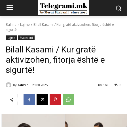
Ballina
Lajme
Bilall Kasami / Kur gratë aktivizohen, fitorja është e
sigurtë!
Lajme
Maqedoni
Bilall Kasami / Kur gratë
aktivizohen, fitorja është e
sigurtë!
By
admin
29.08.2025
169
0