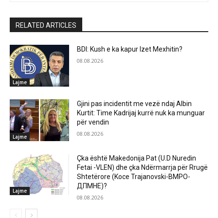
RELATED ARTICLES
BDI: Kush e ka kapur Izet Mexhitin?
08.08.2026
Lajme
Gjini pas incidentit me vezë ndaj Albin
Kurtit: Time Kadrijaj kurrë nuk ka munguar
për vendin
08.08.2026
Lajme
Çka është Makedonija Pat (U.D Nuredin
Fetai -VLEN) dhe çka Ndërmarrja për Rrugë
Shtetërore (Koce Trajanovski-ВМРО-
ДПМНЕ)?
Lajme
08.08.2026