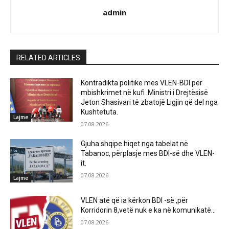
admin
RELATED ARTICLES
Kontradikta politike mes VLEN-BDI për
mbishkrimet në kufi .Ministri i Drejtësisë
Jeton Shasivari të zbatojë Ligjin që del nga
Kushtetuta.
Lajme
07.08.2026
Gjuha shqipe hiqet nga tabelat në
Tabanoc, përplasje mes BDI-së dhe VLEN-
it.
07.08.2026
Lajme
VLEN atë që ia kërkon BDI -së ,për
Korridorin 8,vetë nuk e ka në komunikatë…
07.08.2026