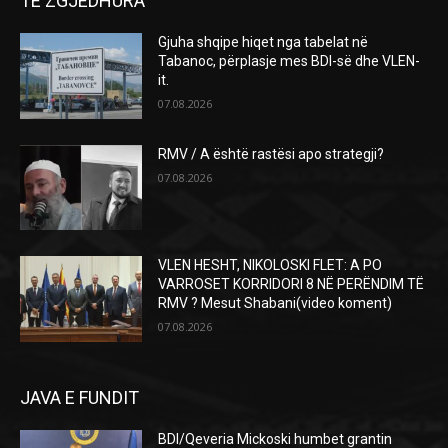
TE ZGJEDHURA
Gjuha shqipe hiqet nga tabelat në
Tabanoc, përplasje mes BDI-së dhe VLEN-
it.
07.08.2026
RMV / A është rastësi apo strategji?
07.08.2026
VLEN HESHT, NIKOLOSKI FLET: A PO
VARROSET KORRIDORI 8 NË PERËNDIM TË
RMV ? Mesut Shabani(video koment)
07.08.2026
JAVA E FUNDIT
BDI/Qeveria Mickoski humbet grantin