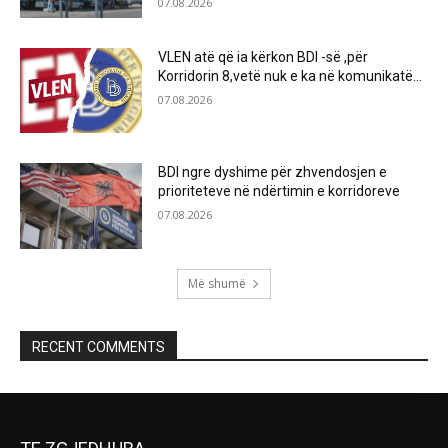
07.08.2026
VLEN atë që ia kërkon BDI -së ,për
Korridorin 8,vetë nuk e ka në komunikatë…
07.08.2026
BDI ngre dyshime për zhvendosjen e
prioriteteve në ndërtimin e korridoreve
07.08.2026
Më shumë
RECENT COMMENTS