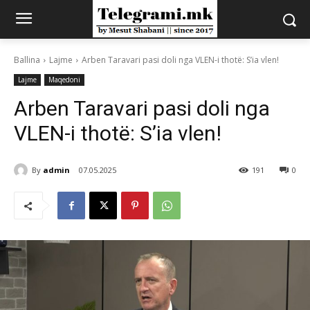
Ballina
Lajme
Arben Taravari pasi doli nga VLEN-i thotë: S’ia vlen!
Lajme
Maqedoni
Arben Taravari pasi doli nga
VLEN-i thotë: S’ia vlen!
By
admin
07.05.2025
191
0