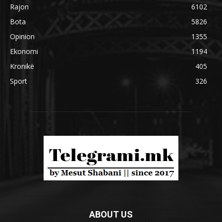
Rajon
6102
Bota
5826
Opinion
1355
Ekonomi
1194
Kronikë
405
Sport
326
ABOUT US