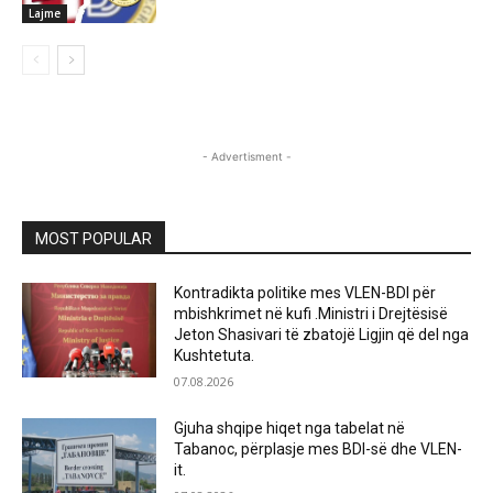
Lajme
- Advertisment -
MOST POPULAR
Kontradikta politike mes VLEN-BDI për
mbishkrimet në kufi .Ministri i Drejtësisë
Jeton Shasivari të zbatojë Ligjin që del nga
Kushtetuta.
07.08.2026
Gjuha shqipe hiqet nga tabelat në
Tabanoc, përplasje mes BDI-së dhe VLEN-
it.