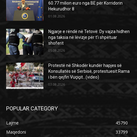
60.77 milion euro nga BE për Korridorin
Hekurudhor 8
01.08.2026
Ngjarje e rëndë në Tetovë: Dy vajza hidhen
nga taksia në lëvizje për t’i shpëtuar
shoferit
05.08.2026
Protestë në Shkodër kundër hapjes së
Konsullatës së Serbisë, protestuesit:Rama
i bën qejfin Vuçiçit…(video)
03.08.2026
POPULAR CATEGORY
Lajme
45790
Maqedoni
33799