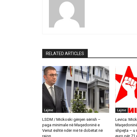
RELATED ARTICLES
Lajme
Lajme
LSDM / Mickoski gënjen sërish –
Levica: Mick
paga minimale në Maqedoninë e
Maqedoninë t
Veriut është ndër më të dobëtat në
shpejta – u
rajon.
euro për 71 d