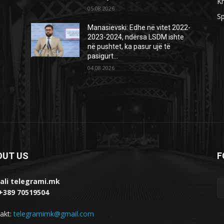
Kr
05.08.2026
Sp
Manasievski: Edhe në vitet 2022-
2023-2024, ndërsa LSDM ishte
në pushtet, ka pasur ujë të
pasigurt…
04.08.2026
OUT US
F
ali telegrami.mk
 +389 70519504
akt:
telegramimk@gmail.com