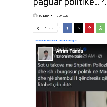
paguar politike…?
By
admin
18.09.2025
Share