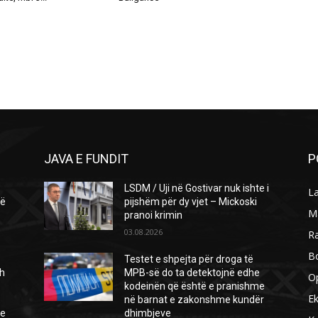
JAVA E FUNDIT
P
LSDM / Uji në Gostivar nuk ishte i
L
të
pijshëm për dy vjet – Mickoski
M
pranoi krimin
.
03.08.2026
R
B
Testet e shpejta për droga të
h
MPB-së do ta detektojnë edhe
O
kodeinën që është e pranishme
E
në barnat e zakonshme kundër
ie
dhimbjeve