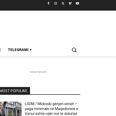
J
TELEGRAMI +
- Advertisment -
MOST POPULAR
LSDM / Mickoski gënjen sërish –
paga minimale në Maqedoninë e
Veriut është ndër më të dobëtat