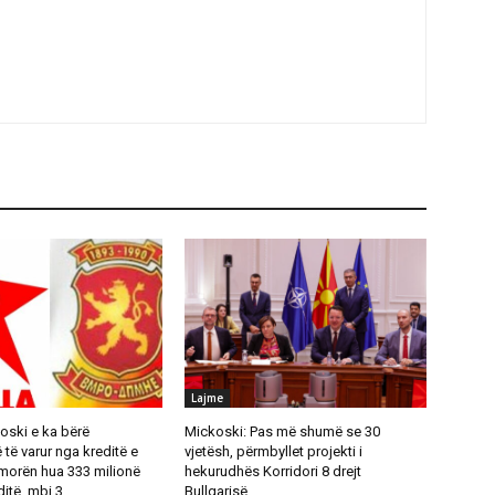
Lajme
oski e ka bërë
Mickoski: Pas më shumë se 30
ë varur nga kreditë e
vjetësh, përmbyllet projekti i
 morën hua 333 milionë
hekurudhës Korridori 8 drejt
itë, mbi 3...
Bullgarisë