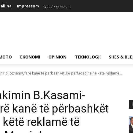
allina
Impressum
Kycu / Regjistrohu
MOTO
EKONOMI
OPINION
TEKNOLOGJI
SHES & BLE
h.Pollozhani/Çfarë kanë të përbashkët ,kë përfaqsojnë,në këtë reklamë...
akimin B.Kasami-
rë kanë të përbashkët
 këtë reklamë të