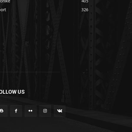
onikë
405
ort
326
OLLOW US