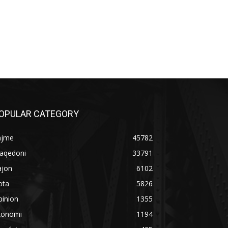
OPULAR CATEGORY
ajme
45782
aqedoni
33791
ajon
6102
ota
5826
pinion
1355
konomi
1194