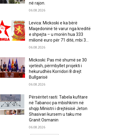
në rajon.
06.08.2026
Levica: Mickoski e ka bërë
Maqedoninë të varur nga kreditë
e shpejta – u morën hua 333
milionë euro për 71 ditë, mbi 3...
06.08.2026
Mickoski: Pas më shumë se 30
vjetësh, përmbyllet projekti i
hekurudhës Korridori 8 drejt
Bullgarisë
06.08.2026
Përsëritet rasti: Tabela kufitare
në Tabanoc pa mbishkrim në
shqip.Ministri i drejtësisë Jeton
Shasivari kursem u taku me
Granit Osmanin
06.08.2026