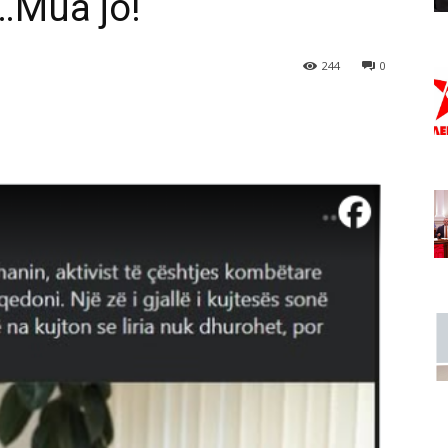
…Mua jo!
244
0