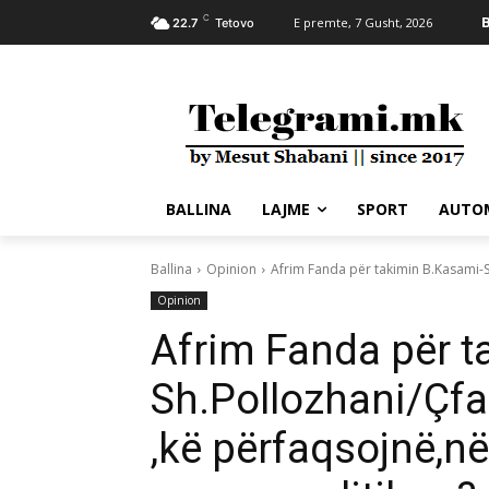
C
B
E premte, 7 Gusht, 2026
22.7
Tetovo
BALLINA
LAJME
SPORT
AUTO
Ballina
Opinion
Afrim Fanda për takimin B.Kasami-S
Opinion
Afrim Fanda për t
Sh.Pollozhani/Çfa
,kë përfaqsojnë,në