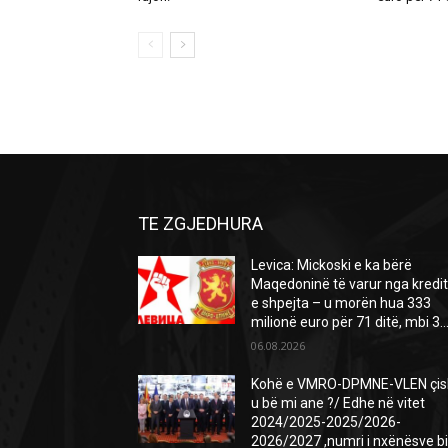
TE ZGJEDHURA
Levica: Mickoski e ka bërë
Maqedoninë të varur nga kredi
e shpejta – u morën hua 333
milionë euro për 71 ditë, mbi 3..
06.08.2026
Kohë e VMRO-DPMNE-VLEN çis
u bë mi ane ?/ Edhe në vitet
2024/2025-2025/2026-
2026/2027 ,numri i nxënësve b