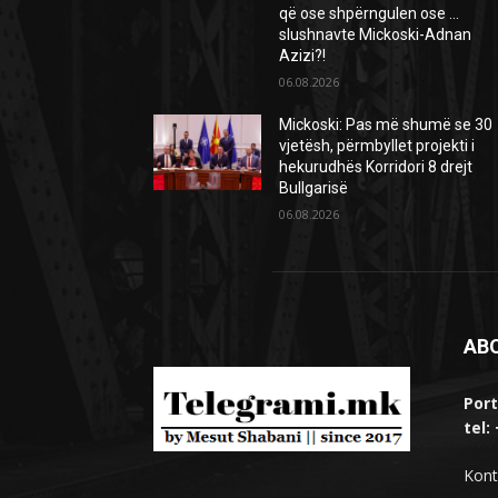
që ose shpërngulen ose …
slushnavte Mickoski-Adnan
Azizi?!
06.08.2026
Mickoski: Pas më shumë se 30
vjetësh, përmbyllet projekti i
hekurudhës Korridori 8 drejt
Bullgarisë
06.08.2026
AB
Port
tel:
Kont