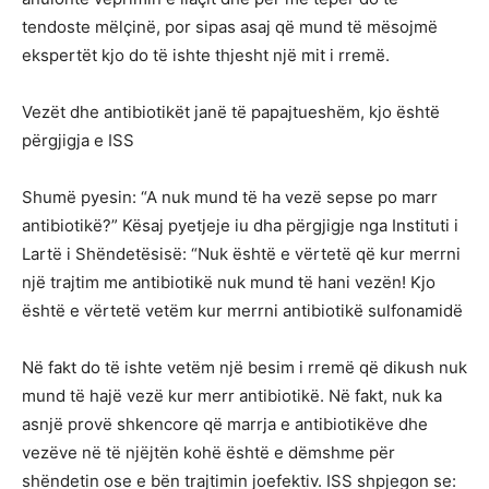
tendoste mëlçinë, por sipas asaj që mund të mësojmë
ekspertët kjo do të ishte thjesht një mit i rremë.
Vezët dhe antibiotikët janë të papajtueshëm, kjo është
përgjigja e ISS
Shumë pyesin: “A nuk mund të ha vezë sepse po marr
antibiotikë?” Kësaj pyetjeje iu dha përgjigje nga Instituti i
Lartë i Shëndetësisë: “Nuk është e vërtetë që kur merrni
një trajtim me antibiotikë nuk mund të hani vezën! Kjo
është e vërtetë vetëm kur merrni antibiotikë sulfonamidë
Në fakt do të ishte vetëm një besim i rremë që dikush nuk
mund të hajë vezë kur merr antibiotikë. Në fakt, nuk ka
asnjë provë shkencore që marrja e antibiotikëve dhe
vezëve në të njëjtën kohë është e dëmshme për
shëndetin ose e bën trajtimin joefektiv. ISS shpjegon se: