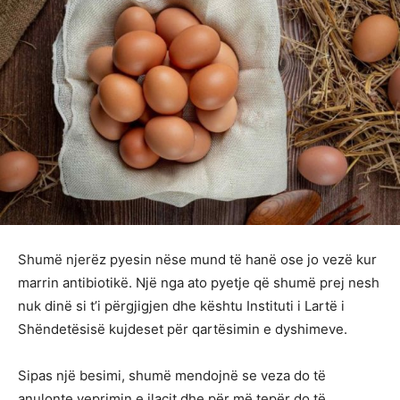
Shumë njerëz pyesin nëse mund të hanë ose jo vezë kur
marrin antibiotikë. Një nga ato pyetje që shumë prej nesh
nuk dinë si t’i përgjigjen dhe kështu Instituti i Lartë i
Shëndetësisë kujdeset për qartësimin e dyshimeve.
Sipas një besimi, shumë mendojnë se veza do të
anulonte veprimin e ilaçit dhe për më tepër do të