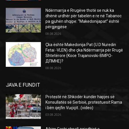
Ndërmarrja e Rrugëve thotë se nuk ka
dhënë urdhër për tabelën e re në Tabanoc
pa gjuhën shqipe: “Makedonijapat” është
përgjegjëse
08.08.2026
Çka është Makedonija Pat (U.D Nuredin
Fetai -VLEN) dhe çka Ndërmarrja për Rrugë
Shtetërore (Koce Trajanovski-ВМРО-
ДПМНЕ)?
08.08.2026
JAVA E FUNDIT
Protestë në Shkodër kundër hapjes së
Konsullatës së Serbisë, protestuesit:Rama
i bën qejfin Vuçiçit…(video)
03.08.2026