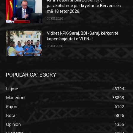
Afrim Gashi shpall zgjedhjet e
parakohshme për kryetar të Bërvenicës
më 18 tetor 2026.
07.08.2026
Vidhet NPK-Saraj, BDI -Saraj, kërkon të
kapen hajdutët e VLEN-it
05.08.2026
POPULAR CATEGORY
Lajme
45794
Maqedoni
33803
Rajon
6102
Bota
5826
Opinion
1355