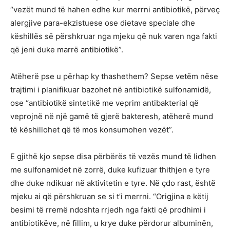
“vezët mund të hahen edhe kur merrni antibiotikë, përveç
alergjive para-ekzistuese ose dietave speciale dhe
këshillës së përshkruar nga mjeku që nuk varen nga fakti
që jeni duke marrë antibiotikë”.
Atëherë pse u përhap ky thashethem? Sepse vetëm nëse
trajtimi i planifikuar bazohet në antibiotikë sulfonamidë,
ose “antibiotikë sintetikë me veprim antibakterial që
veprojnë në një gamë të gjerë bakteresh, atëherë mund
të këshillohet që të mos konsumohen vezët”.
E gjithë kjo sepse disa përbërës të vezës mund të lidhen
me sulfonamidet në zorrë, duke kufizuar thithjen e tyre
dhe duke ndikuar në aktivitetin e tyre. Në çdo rast, është
mjeku ai që përshkruan se si t’i merrni. “Origjina e këtij
besimi të rremë ndoshta rrjedh nga fakti që prodhimi i
antibiotikëve, në fillim, u krye duke përdorur albuminën,