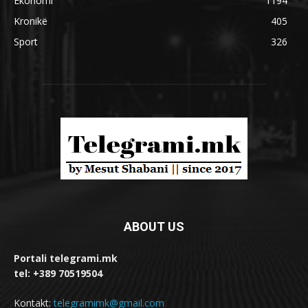
Ekonomi
1194
Kronikë
405
Sport
326
ABOUT US
Portali telegrami.mk
tel: +389 70519504
Kontakt:
telegramimk@gmail.com