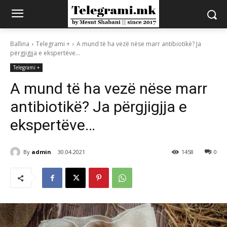
Ballina
Telegrami +
A mund të ha vezë nëse marr antibiotikë? Ja
përgjigjja e ekspertëve…
Telegrami +
A mund të ha vezë nëse marr
antibiotikë? Ja përgjigjja e
ekspertëve…
By
admin
30.04.2021
1458
0