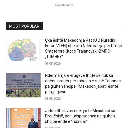
- Advertisment -
MOST POPULAR
Çka është Makedonija Pat (U.D Nuredin
Fetai -VLEN) dhe çka Ndërmarrja për Rrugë
Shtetërore (Koce Trajanovski-ВМРО-
ДПМНЕ)?
08.08.2026
Ndërmarrja e Rrugëve thotë se nuk ka
dhënë urdhër për tabelën e re në Tabanoc
pa gjuhën shqipe: “Makedonijapat” është
përgjegjëse
08.08.2026
Jeton Shasivari në krye të Ministrisë së
Drejtësisë, por jurisprudenca në gjuhën
shqipe ende e “ndaluar”