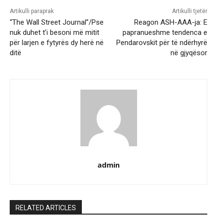
Artikulli paraprak
Artikulli tjetër
“The Wall Street Journal”/Pse
Reagon ASH-AAA-ja: E
nuk duhet t’i besoni më mitit
papranueshme tendenca e
për larjen e fytyrës dy herë në
Pendarovskit për të ndërhyrë
ditë
në gjyqësor
admin
RELATED ARTICLES