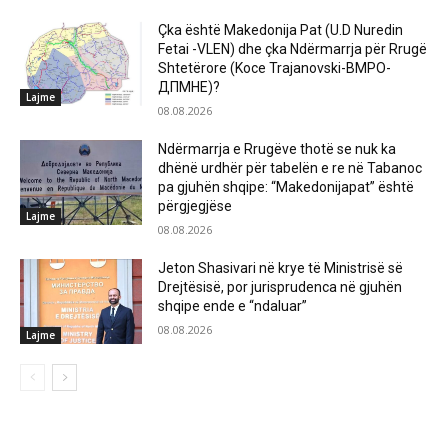
Çka është Makedonija Pat (U.D Nuredin
Fetai -VLEN) dhe çka Ndërmarrja për Rrugë
Shtetërore (Koce Trajanovski-ВМРО-
ДПМНЕ)?
Lajme
08.08.2026
Ndërmarrja e Rrugëve thotë se nuk ka
dhënë urdhër për tabelën e re në Tabanoc
pa gjuhën shqipe: “Makedonijapat” është
përgjegjëse
Lajme
08.08.2026
Jeton Shasivari në krye të Ministrisë së
Drejtësisë, por jurisprudenca në gjuhën
shqipe ende e “ndaluar”
08.08.2026
Lajme