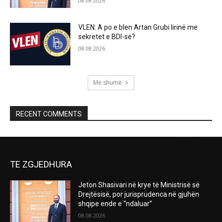
08.08.2026
VLEN: A po e blen Artan Grubi lirinë me
sekretet e BDI-së?
08.08.2026
Më shumë
RECENT COMMENTS
TE ZGJEDHURA
Jeton Shasivari në krye të Ministrisë së
Drejtësisë, por jurisprudenca në gjuhën
shqipe ende e “ndaluar”
08.08.2026