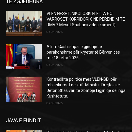
TE ZGJEDHURA
VLEN HESHT, NIKOLOSKI FLET: A PO
VARROSET KORRIDORI 8 NË PERËNDIM TË
RMV ? Mesut Shabani(video koment)
07.08.2026
Afrim Gashi shpall zgjedhjet e
parakohshme për kryetar të Bërvenicës
më 18 tetor 2026.
07.08.2026
Kontradikta politike mes VLEN-BDI për
mbishkrimet në kufi .Ministri i Drejtësisë
Jeton Shasivari të zbatojë Ligjin që del nga
Kushtetuta.
07.08.2026
JAVA E FUNDIT