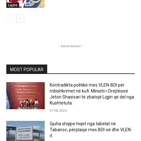
Lajme
- Advertisment -
MOST POPULAR
Kontradikta politike mes VLEN-BDI për
mbishkrimet në kufi .Ministri i Drejtësisë
Jeton Shasivari të zbatojë Ligjin që del nga
Kushtetuta.
07.08.2026
Gjuha shqipe hiqet nga tabelat në
Tabanoc, përplasje mes BDI-së dhe VLEN-
it.