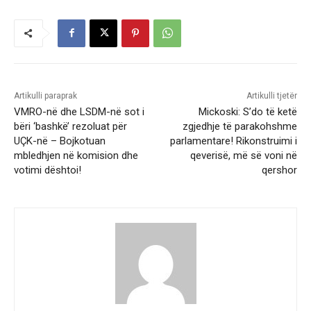
Artikulli paraprak
Artikulli tjetër
VMRO-në dhe LSDM-në sot i
Mickoski: S’do të ketë
bëri ‘bashkë’ rezoluat për
zgjedhje të parakohshme
UÇK-në – Bojkotuan
parlamentare! Rikonstruimi i
mbledhjen në komision dhe
qeverisë, më së voni në
votimi dështoi!
qershor