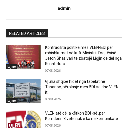
admin
RELATED ARTICLES
Kontradikta politike mes VLEN-BDI për
mbishkrimet në kufi .Ministri i Drejtësisë
Jeton Shasivari të zbatojë Ligjin që del nga
Kushtetuta.
Lajme
07.08.2026
Gjuha shqipe hiqet nga tabelat në
Tabanoc, përplasje mes BDI-së dhe VLEN-
it.
07.08.2026
Lajme
VLEN atë që ia kërkon BDI -së ,për
Korridorin 8,vetë nuk e ka në komunikatë…
07.08.2026