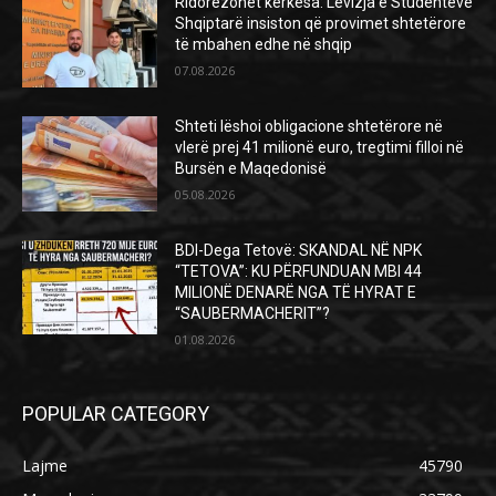
Ridorëzohet kërkesa: Lëvizja e Studentëve
Shqiptarë insiston që provimet shtetërore
të mbahen edhe në shqip
07.08.2026
Shteti lëshoi obligacione shtetërore në
vlerë prej 41 milionë euro, tregtimi filloi në
Bursën e Maqedonisë
05.08.2026
BDI-Dega Tetovë: SKANDAL NË NPK
“TETOVA”: KU PËRFUNDUAN MBI 44
MILIONË DENARË NGA TË HYRAT E
“SAUBERMACHERIT”?
01.08.2026
POPULAR CATEGORY
Lajme
45790