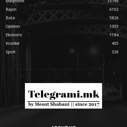
Maqedoni
33799
Rajon
6102
Bota
5826
Opinion
1355
Ekonomi
1194
Kronikë
405
Sport
326