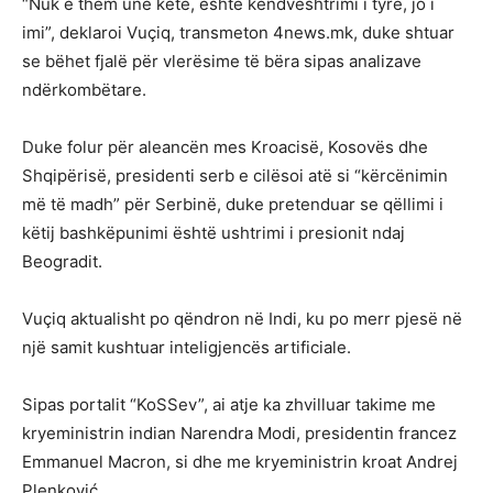
“Nuk e them unë këtë, është këndvështrimi i tyre, jo i
imi”, deklaroi Vuçiq, transmeton 4news.mk, duke shtuar
se bëhet fjalë për vlerësime të bëra sipas analizave
ndërkombëtare.
Duke folur për aleancën mes Kroacisë, Kosovës dhe
Shqipërisë, presidenti serb e cilësoi atë si “kërcënimin
më të madh” për Serbinë, duke pretenduar se qëllimi i
këtij bashkëpunimi është ushtrimi i presionit ndaj
Beogradit.
Vuçiq aktualisht po qëndron në Indi, ku po merr pjesë në
një samit kushtuar inteligjencës artificiale.
Sipas portalit “KoSSev”, ai atje ka zhvilluar takime me
kryeministrin indian Narendra Modi, presidentin francez
Emmanuel Macron, si dhe me kryeministrin kroat Andrej
Plenković.