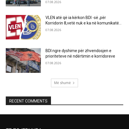
07.08.2026
VLEN atë që ia kërkon BDI -së ,për
Korridorin 8,vetë nuk e ka në komunikatë…
07.08.2026
BDI ngre dyshime për zhvendosjen e
prioriteteve në ndërtimin e korridoreve
07.08.2026
Më shumë
RECENT COMMENTS