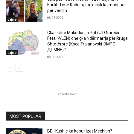
Kurtit: Time Kadrijaj kurrë nuk ka munguar
për vendin
08.08.2026
Lajme
Çka është Makedonija Pat (U.D Nuredin
Fetai -VLEN) dhe çka Ndërmarrja për Rrugë
Shtetërore (Koce Trajanovski-ВМРО-
ДПМНЕ)?
Lajme
08.08.2026
- Advertisment -
MOST POPULAR
BDI: Kush e ka kapur Izet Mexhitin?