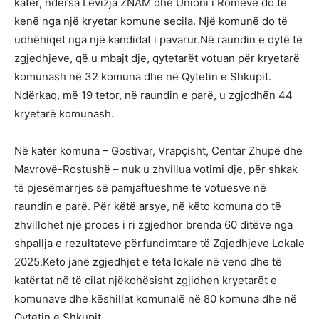
katër, ndërsa Lëvizja ZNAM dhe Unioni i Romëve do të
kenë nga një kryetar komune secila. Një komunë do të
udhëhiqet nga një kandidat i pavarur.Në raundin e dytë të
zgjedhjeve, që u mbajt dje, qytetarët votuan për kryetarë
komunash në 32 komuna dhe në Qytetin e Shkupit.
Ndërkaq, më 19 tetor, në raundin e parë, u zgjodhën 44
kryetarë komunash.
Në katër komuna – Gostivar, Vrapçisht, Centar Zhupë dhe
Mavrovë-Rostushë – nuk u zhvillua votimi dje, për shkak
të pjesëmarrjes së pamjaftueshme të votuesve në
raundin e parë. Për këtë arsye, në këto komuna do të
zhvillohet një proces i ri zgjedhor brenda 60 ditëve nga
shpallja e rezultateve përfundimtare të Zgjedhjeve Lokale
2025.Këto janë zgjedhjet e teta lokale në vend dhe të
katërtat në të cilat njëkohësisht zgjidhen kryetarët e
komunave dhe këshillat komunalë në 80 komuna dhe në
Qytetin e Shkupit.