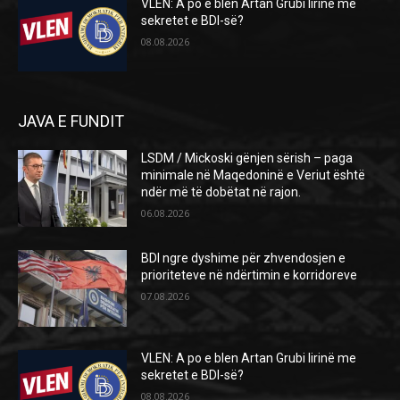
VLEN: A po e blen Artan Grubi lirinë me
sekretet e BDI-së?
08.08.2026
JAVA E FUNDIT
LSDM / Mickoski gënjen sërish – paga
minimale në Maqedoninë e Veriut është
ndër më të dobëtat në rajon.
06.08.2026
BDI ngre dyshime për zhvendosjen e
prioriteteve në ndërtimin e korridoreve
07.08.2026
VLEN: A po e blen Artan Grubi lirinë me
sekretet e BDI-së?
08.08.2026