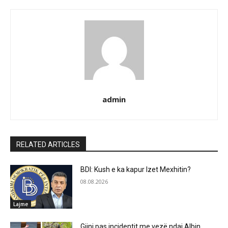
admin
RELATED ARTICLES
BDI: Kush e ka kapur Izet Mexhitin?
08.08.2026
Lajme
Gjini pas incidentit me vezë ndaj Albin