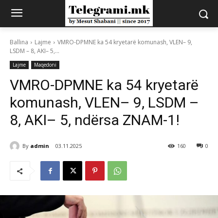
Ballina
Lajme
VMRO-DPMNE ka 54 kryetarë komunash, VLEN– 9,
LSDM – 8, AKI– 5,...
Lajme
Maqedoni
VMRO-DPMNE ka 54 kryetarë
komunash, VLEN– 9, LSDM –
8, AKI– 5, ndërsa ZNAM-1!
By
admin
03.11.2025
160
0