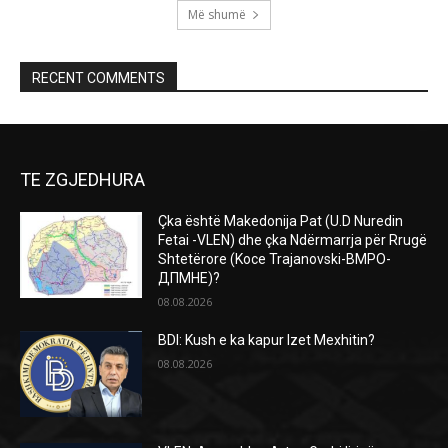
Më shumë
RECENT COMMENTS
TE ZGJEDHURA
Çka është Makedonija Pat (U.D Nuredin
Fetai -VLEN) dhe çka Ndërmarrja për Rrugë
Shtetërore (Koce Trajanovski-ВМРО-
ДПМНЕ)?
08.08.2026
BDI: Kush e ka kapur Izet Mexhitin?
08.08.2026