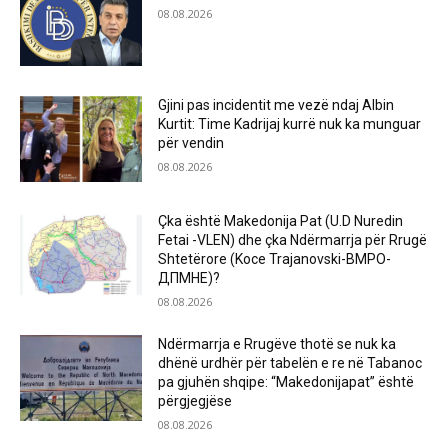
08.08.2026
Gjini pas incidentit me vezë ndaj Albin
Kurtit: Time Kadrijaj kurrë nuk ka munguar
për vendin
08.08.2026
Çka është Makedonija Pat (U.D Nuredin
Fetai -VLEN) dhe çka Ndërmarrja për Rrugë
Shtetërore (Koce Trajanovski-ВМРО-
ДПМНЕ)?
08.08.2026
Ndërmarrja e Rrugëve thotë se nuk ka
dhënë urdhër për tabelën e re në Tabanoc
pa gjuhën shqipe: “Makedonijapat” është
përgjegjëse
08.08.2026