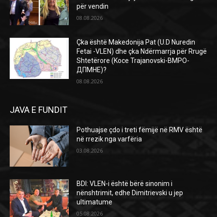
për vendin
08.08.2026
Çka është Makedonija Pat (U.D Nuredin
Fetai -VLEN) dhe çka Ndërmarrja për Rrugë
Shtetërore (Koce Trajanovski-ВМРО-
ДПМНЕ)?
08.08.2026
JAVA E FUNDIT
Pothuajse çdo i treti fëmijë në RMV është
në rrezik nga varfëria
03.08.2026
BDI: VLEN-i është bërë sinonim i
nënshtrimit, edhe Dimitrievski u jep
ultimatume
05.08.2026