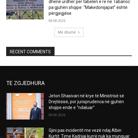
dhënë urdhër për tabelën e re në Tabanoc
pa gjuhën shqipe: “Makedonijapat” është
përgjegjëse
08.08.2026
Më shumë
RECENT COMMENTS
TE ZGJEDHURA
Jeton Shasivari në krye të Ministrisë së
Drejtësisë, por jurisprudenca në gjuhën
shqipe ende e “ndaluar”
08.08.2026
Gjini pas incidentit me vezë ndaj Albin
Kurtit: Time Kadrijaj kurrë nuk ka munguar