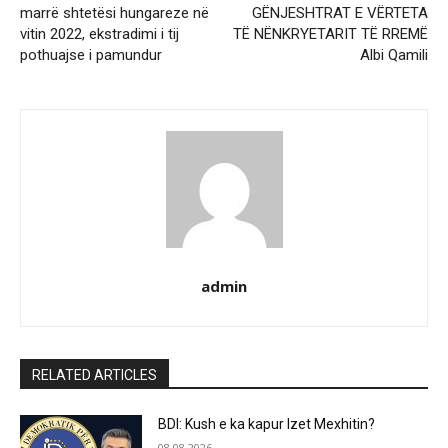
marrë shtetësi hungareze në
GËNJESHTRAT E VËRTETA
vitin 2022, ekstradimi i tij
TË NËNKRYETARIT TË RREMË
pothuajse i pamundur
Albi Qamili
admin
RELATED ARTICLES
BDI: Kush e ka kapur Izet Mexhitin?
08.08.2026