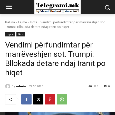
Ballina
Lajme
Bota
Vendimi përfundimtar për marrëveshjen sot.
Trumpi: Bllokada detare ndaj Iranit po hiqet
Lajme
Bota
Vendimi përfundimtar për
marrëveshjen sot. Trumpi:
Bllokada detare ndaj Iranit po
hiqet
By
admin
29.05.2026
185
0