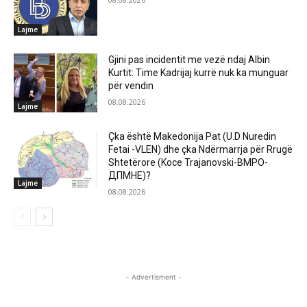
Lajme
Gjini pas incidentit me vezë ndaj Albin
Kurtit: Time Kadrijaj kurrë nuk ka munguar
për vendin
08.08.2026
Lajme
Çka është Makedonija Pat (U.D Nuredin
Fetai -VLEN) dhe çka Ndërmarrja për Rrugë
Shtetërore (Koce Trajanovski-ВМРО-
ДПМНЕ)?
Lajme
08.08.2026
- Advertisment -