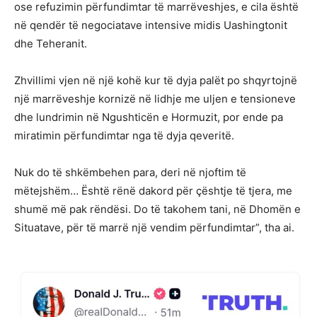
ose refuzimin përfundimtar të marrëveshjes, e cila është
në qendër të negociatave intensive midis Uashingtonit
dhe Teheranit.
Zhvillimi vjen në një kohë kur të dyja palët po shqyrtojnë
një marrëveshje kornizë në lidhje me uljen e tensioneve
dhe lundrimin në Ngushticën e Hormuzit, por ende pa
miratimin përfundimtar nga të dyja qeveritë.
Nuk do të shkëmbehen para, deri në njoftim të
mëtejshëm… Është rënë dakord për çështje të tjera, me
shumë më pak rëndësi. Do të takohem tani, në Dhomën e
Situatave, për të marrë një vendim përfundimtar”, tha ai.