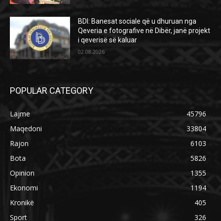
BDI: Banesat sociale që u dhuruan nga
Qeveria e fotografive në Dibër, janë projekt
i qeverisë së kaluar
02.08.2026
POPULAR CATEGORY
Lajme
45796
Maqedoni
33804
Rajon
6103
Bota
5826
Opinion
1355
Ekonomi
1194
Kronikë
405
Sport
326