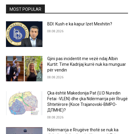
MOST POPULAR
BDI: Kush e ka kapur Izet Mexhitin?
08.08.2026
Gjini pas incidentit me vezë ndaj Albin
Kurtit: Time Kadrijaj kurrë nuk ka munguar
për vendin
08.08.2026
Çka është Makedonija Pat (U.D Nuredin
Fetai -VLEN) dhe çka Ndërmarrja për Rrugë
Shtetërore (Koce Trajanovski-ВМРО-
ДПМНЕ)?
08.08.2026
Ndërmarrja e Rrugëve thotë se nuk ka