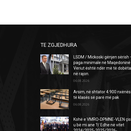
TE ZGJEDHURA
LSDM / Mickoski gënjen sërish 
paga minimale në Maqedoninë
Veriut është ndër më të dobëta
në rajon.
06.08.2026
Arsim, në shtator 4.900 nxënës
të klasës së parë më pak
06.08.2026
Kohë e VMRO-DPMNE-VLEN çis
u bë mi ane ?/ Edhe në vitet
2024/2025-2025/2026-