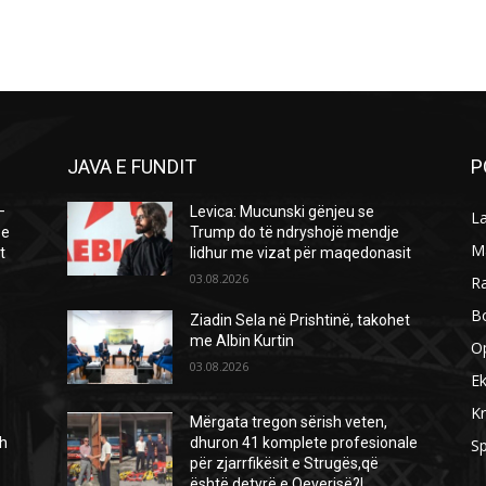
JAVA E FUNDIT
P
–
Levica: Mucunski gënjeu se
L
 e
Trump do të ndryshojë mendje
M
t
lidhur me vizat për maqedonasit
03.08.2026
R
B
Ziadin Sela në Prishtinë, takohet
me Albin Kurtin
O
03.08.2026
E
Kr
Mërgata tregon sërish veten,
h
dhuron 41 komplete profesionale
Sp
për zjarrfikësit e Strugës,që
është detyrë e Qeverisë?!