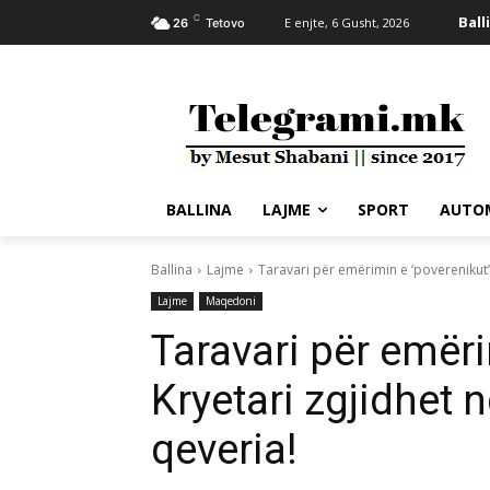
C
Ball
E enjte, 6 Gusht, 2026
26
Tetovo
BALLINA
LAJME
SPORT
AUTO
Ballina
Lajme
Taravari për emërimin e ‘poverenikut’:
Lajme
Maqedoni
Taravari për emëri
Kryetari zgjidhet n
qeveria!