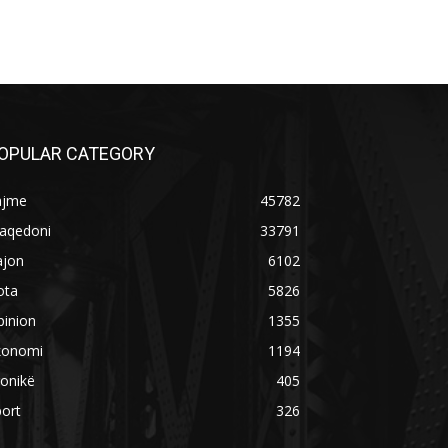
OPULAR CATEGORY
ajme
45782
aqedoni
33791
ajon
6102
ota
5826
pinion
1355
konomi
1194
onikë
405
ort
326