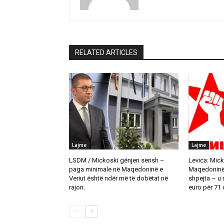
RELATED ARTICLES
Lajme
Lajme
LSDM / Mickoski gënjen sërish –
Levica: Mick
paga minimale në Maqedoninë e
Maqedoninë t
Veriut është ndër më të dobëtat në
shpejta – u
rajon.
euro për 71 d