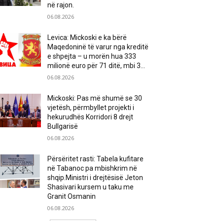
në rajon.
06.08.2026
Levica: Mickoski e ka bërë
Maqedoninë të varur nga kreditë
e shpejta – u morën hua 333
milionë euro për 71 ditë, mbi 3...
06.08.2026
Mickoski: Pas më shumë se 30
vjetësh, përmbyllet projekti i
hekurudhës Korridori 8 drejt
Bullgarisë
06.08.2026
Përsëritet rasti: Tabela kufitare
në Tabanoc pa mbishkrim në
shqip.Ministri i drejtësisë Jeton
Shasivari kursem u taku me
Granit Osmanin
06.08.2026