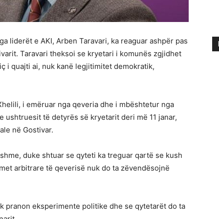
ga liderët e AKI, Arben Taravari, ka reaguar ashpër pas
arit. Taravari theksoi se kryetari i komunës zgjidhet
 i quajti ai, nuk kanë legjitimitet demokratik,
helili, i emëruar nga qeveria dhe i mbështetur nga
 ushtruesit të detyrës së kryetarit deri më 11 janar,
ale në Gostivar.
eshme, duke shtuar se qyteti ka treguar qartë se kush
met arbitrare të qeverisë nuk do ta zëvendësojnë
nuk pranon eksperimente politike dhe se qytetarët do ta
narit.