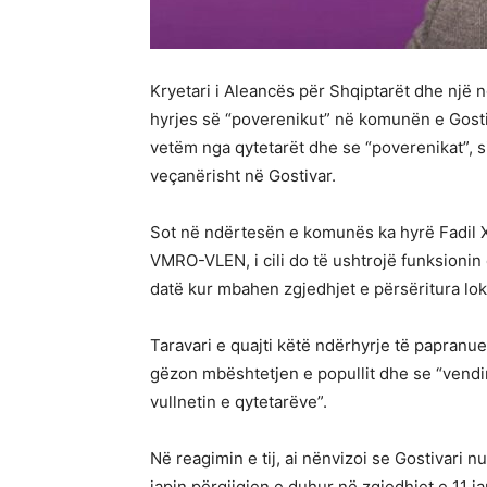
Kryetari i Aleancës për Shqiptarët dhe një n
hyrjes së “poverenikut” në komunën e Gostiv
vetëm nga qytetarët dhe se “poverenikat”, siç
veçanërisht në Gostivar.
Sot në ndërtesën e komunës ka hyrë Fadil X
VMRO-VLEN, i cili do të ushtrojë funksionin e
datë kur mbahen zgjedhjet e përsëritura lok
Taravari e quajti këtë ndërhyrje të papranu
gëzon mbështetjen e popullit dhe se “vendi
vullnetin e qytetarëve”.
Në reagimin e tij, ai nënvizoi se Gostivari 
japin përgjigjen e duhur në zgjedhjet e 11 ja