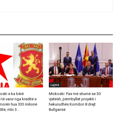
Lajme
oski e ka bërë
Mickoski: Pas më shumë se 30
ë varur nga kreditë e
vjetësh, përmbyllet projekti i
 morën hua 333 milionë
hekurudhës Korridori 8 drejt
itë, mbi 3...
Bullgarisë