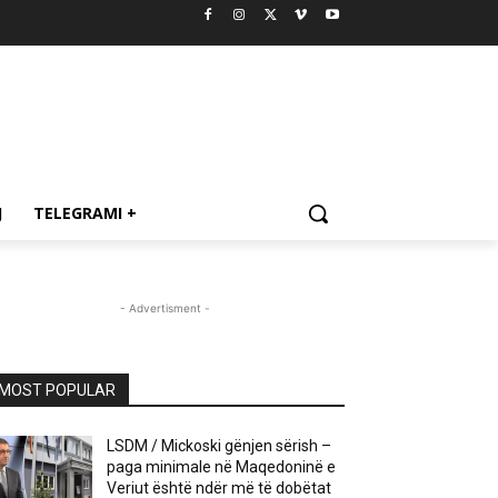
J
TELEGRAMI +
- Advertisment -
MOST POPULAR
LSDM / Mickoski gënjen sërish –
paga minimale në Maqedoninë e
Veriut është ndër më të dobëtat