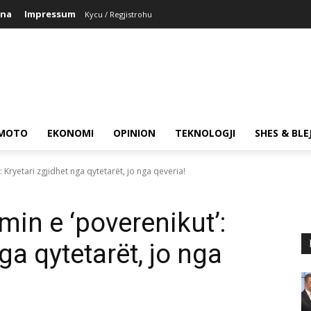
ina
Impressum
Kycu / Regjistrohu
MOTO
EKONOMI
OPINION
TEKNOLOGJI
SHES & BLE
 Kryetari zgjidhet nga qytetarët, jo nga qeveria!
min e ‘poverenikut’:
ga qytetarët, jo nga