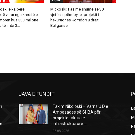
Lajme
oski e ka bërë
Mickoski: Pas më shumë se 30
ë varur nga kreditë e
vjetësh, përmbyllet projekti i
 morën hua 333 milionë
hekurudhës Korridori 8 drejt
itë, mbi 3...
Bullgarisë
JAVA E FUNDIT
P
h
Takim Nikoloski – Varns U.D e
L
Ambasadës së SHBA për
M
projektet aktuale
ie
infrastrukturore …
R
05.08.2026