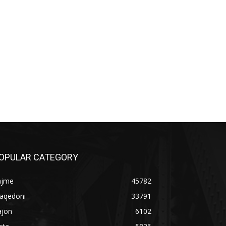
OPULAR CATEGORY
ajme
45782
aqedoni
33791
ajon
6102