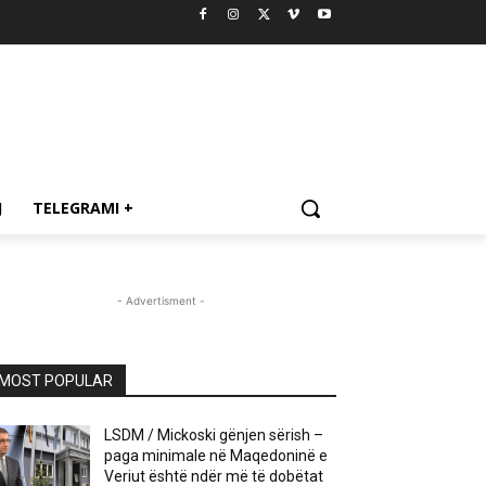
J
TELEGRAMI +
- Advertisment -
MOST POPULAR
LSDM / Mickoski gënjen sërish –
paga minimale në Maqedoninë e
Veriut është ndër më të dobëtat