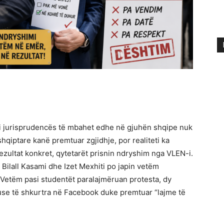
 i jurisprudencës të mbahet edhe në gjuhën shqipe nuk
shqiptare kanë premtuar zgjidhje, por realiteti ka
rezultat konkret, qytetarët prisnin ndryshim nga VLEN-i.
 Bilall Kasami dhe Izet Mexhiti po japin vetëm
 Vetëm pasi studentët paralajmëruan protesta, dy
use të shkurtra në Facebook duke premtuar “lajme të