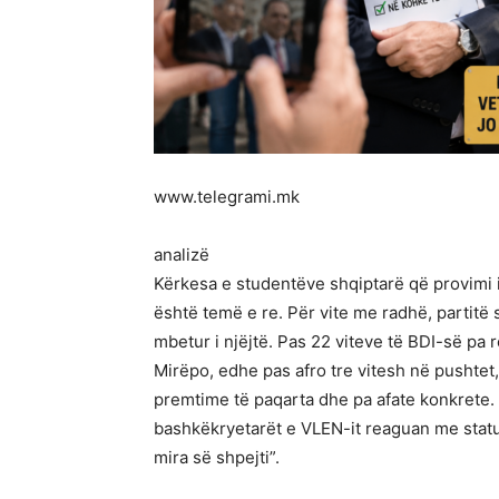
www.telegrami.mk
analizë
Kërkesa e studentëve shqiptarë që provimi
është temë e re. Për vite me radhë, partitë 
mbetur i njëjtë. Pas 22 viteve të BDI-së pa 
Mirëpo, edhe pas afro tre vitesh në pushtet,
premtime të paqarta dhe pa afate konkrete.
bashkëkryetarët e VLEN-it reaguan me stat
mira së shpejti”.