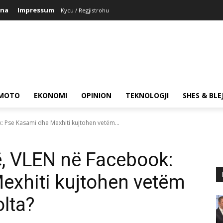
ina
Impressum
Kycu / Regjistrohu
MOTO
EKONOMI
OPINION
TEKNOLOGJI
SHES & BLE
: Pse Kasami dhe Mexhiti kujtohen vetëm...
ë, VLEN në Facebook:
exhiti kujtohen vetëm
olta?