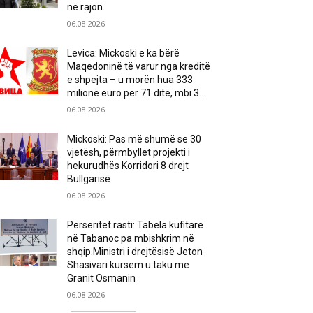
në rajon.
06.08.2026
Levica: Mickoski e ka bërë
Maqedoninë të varur nga kreditë
e shpejta – u morën hua 333
milionë euro për 71 ditë, mbi 3...
06.08.2026
Mickoski: Pas më shumë se 30
vjetësh, përmbyllet projekti i
hekurudhës Korridori 8 drejt
Bullgarisë
06.08.2026
Përsëritet rasti: Tabela kufitare
në Tabanoc pa mbishkrim në
shqip.Ministri i drejtësisë Jeton
Shasivari kursem u taku me
Granit Osmanin
06.08.2026