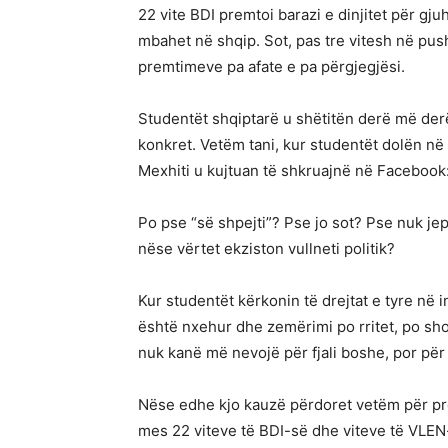
22 vite BDI premtoi barazi e dinjitet për gj
mbahet në shqip. Sot, pas tre vitesh në pus
premtimeve pa afate e pa përgjegjësi.
Studentët shqiptarë u shëtitën derë më derë 
konkret. Vetëm tani, kur studentët dolën në 
Mexhiti u kujtuan të shkruajnë në Facebook:
Po pse “së shpejti”? Pse jo sot? Pse nuk je
nëse vërtet ekziston vullneti politik?
Kur studentët kërkonin të drejtat e tyre në i
është nxehur dhe zemërimi po rritet, po sho
nuk kanë më nevojë për fjali boshe, por pë
Nëse edhe kjo kauzë përdoret vetëm për pr
mes 22 viteve të BDI-së dhe viteve të VLEN-