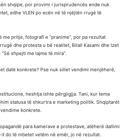
uhën shqipe, por provimi i jurisprudencës ende nuk
htet, edhe VLEN po ecën në të njëjtën rrugë të
me pritje, fotografi e “pranime”, por pa rezultat
rrugë dhe protesta u bë realitet, Bilall Kasami dhe Izet
 “Së shpejti me lajme të mira”.
pet datë konkrete? Pse nuk sillet vendimi menjëherë,
nstitucione, heshtja ishte përgjigjja. Tani, kur tema
him statusa të shkurtra e marketing politik. Shqiptarët
r vendime konkrete.
opagandë para kamerave e protestave, atëherë dallimi
it do të mbetet vetëm në emër, jo në rezultat.