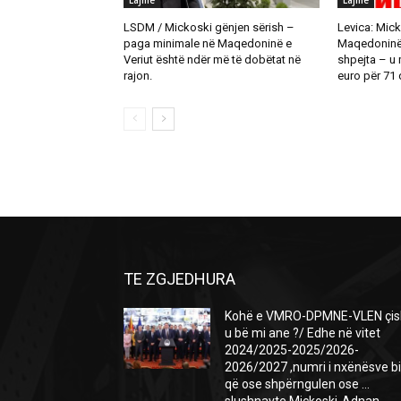
Lajme
Lajme
LSDM / Mickoski gënjen sërish –
Levica: Mick
paga minimale në Maqedoninë e
Maqedoninë t
Veriut është ndër më të dobëtat në
shpejta – u
rajon.
euro për 71 d
TE ZGJEDHURA
Kohë e VMRO-DPMNE-VLEN çis
u bë mi ane ?/ Edhe në vitet
2024/2025-2025/2026-
2026/2027 ,numri i nxënësve b
që ose shpërngulen ose …