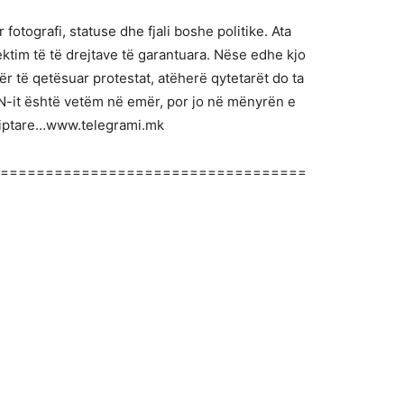
otografi, statuse dhe fjali boshe politike. Ata
ktim të të drejtave të garantuara. Nëse edhe kjo
 të qetësuar protestat, atëherë qytetarët do ta
-it është vetëm në emër, por jo në mënyrën e
hqiptare…www.telegrami.mk
==================================