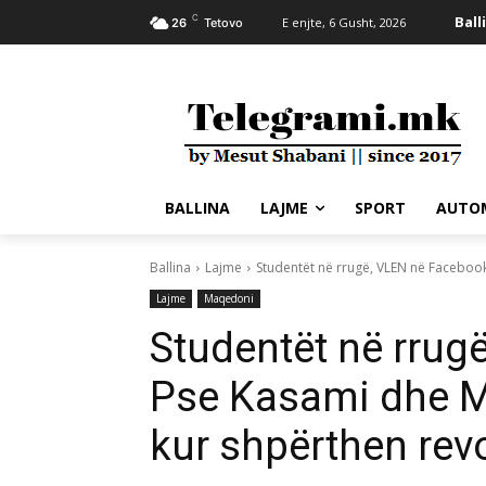
C
Ball
E enjte, 6 Gusht, 2026
26
Tetovo
BALLINA
LAJME
SPORT
AUTO
Ballina
Lajme
Studentët në rrugë, VLEN në Facebook
Lajme
Maqedoni
Studentët në rrug
Pse Kasami dhe M
kur shpërthen rev