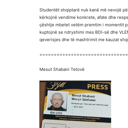
Studentët shqiptarë nuk kanë më nevojë për f
kërkojnë vendime konkrete, afate dhe respe
çështje mbetet vetëm premtim i momentit për
kuptojnë se ndryshimi mes BDI-së dhe VLEN
qeverisjes dhe të mashtrimit me kauzat s
===============================
Mesut Shabani Tetovë