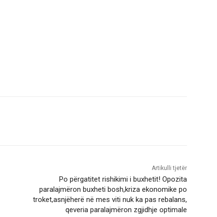
Artikulli tjetër
Po përgatitet rishikimi i buxhetit! Opozita
paralajmëron buxheti bosh,kriza ekonomike po
troket,asnjëherë në mes viti nuk ka pas rebalans,
qeveria paralajmëron zgjidhje optimale