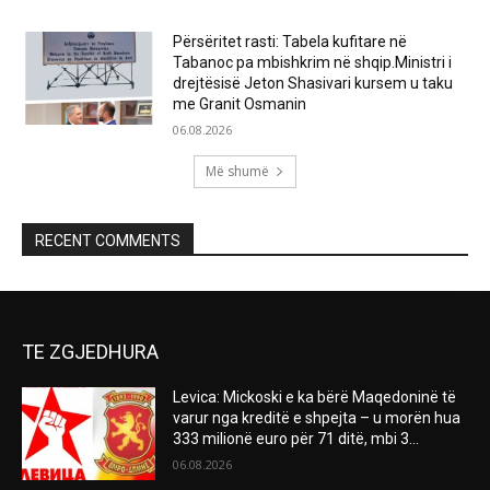
Përsëritet rasti: Tabela kufitare në
Tabanoc pa mbishkrim në shqip.Ministri i
drejtësisë Jeton Shasivari kursem u taku
me Granit Osmanin
06.08.2026
Më shumë
RECENT COMMENTS
TE ZGJEDHURA
Levica: Mickoski e ka bërë Maqedoninë të
varur nga kreditë e shpejta – u morën hua
333 milionë euro për 71 ditë, mbi 3...
06.08.2026