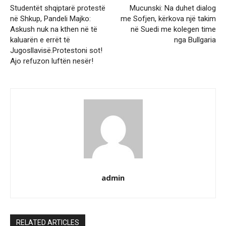
Studentët shqiptarë protestë
Mucunski: Na duhet dialog
në Shkup, Pandeli Majko:
me Sofjen, kërkova një takim
Askush nuk na kthen në të
në Suedi me kolegen time
kaluarën e errët të
nga Bullgaria
Jugosllavisë.Protestoni sot!
Ajo refuzon luftën nesër!
admin
RELATED ARTICLES