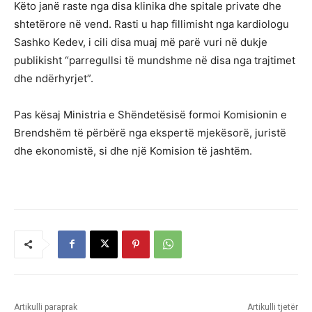
Këto janë raste nga disa klinika dhe spitale private dhe
shtetërore në vend. Rasti u hap fillimisht nga kardiologu
Sashko Kedev, i cili disa muaj më parë vuri në dukje
publikisht “parregullsi të mundshme në disa nga trajtimet
dhe ndërhyrjet”.
Pas kësaj Ministria e Shëndetësisë formoi Komisionin e
Brendshëm të përbërë nga ekspertë mjekësorë, juristë
dhe ekonomistë, si dhe një Komision të jashtëm.
Artikulli paraprak
Artikulli tjetër