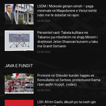
LSDM / Mickoski gënjen sërish – paga
minimale në Maqedoninë e Veriut është
ndër më të dobëtat në rajon.
06.08.2026
Përsëritet rasti: Tabela kufitare në
Tabanoc pa mbishkrim në shqip.Ministri i
drejtësisë Jeton Shasivari kursem u taku
me Granit Osmanin
06.08.2026
JAVA E FUNDIT
Protestë në Shkodër kundër hapjes së
Konsullatës së Serbisë, protestuesit:Rama
i bën qejfin Vuçiçit…(video)
03.08.2026
LSH: Afrim Gashi, dikush po ta nxeh ujin