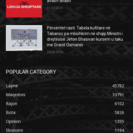
avash-avash
31.07.2026
Përsëritet rasti: Tabela kufitare në
Tabanoc pa mbishkrim në shqip.Ministri i
drejtësisë Jeton Shasivari kursem u taku
me Granit Osmanin
06.08.2026
POPULAR CATEGORY
Lajme
45782
Maqedoni
33791
Rajon
6102
Bota
5826
Opinion
1355
Ekonomi
1194