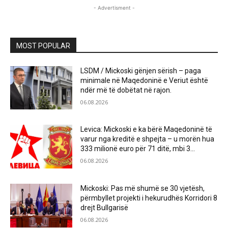
- Advertisment -
MOST POPULAR
LSDM / Mickoski gënjen sërish – paga
minimale në Maqedoninë e Veriut është
ndër më të dobëtat në rajon.
06.08.2026
Levica: Mickoski e ka bërë Maqedoninë të
varur nga kreditë e shpejta – u morën hua
333 milionë euro për 71 ditë, mbi 3...
06.08.2026
Mickoski: Pas më shumë se 30 vjetësh,
përmbyllet projekti i hekurudhës Korridori 8
drejt Bullgarisë
06.08.2026