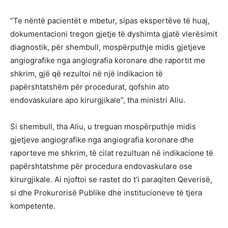
“Te nëntë pacientët e mbetur, sipas ekspertëve të huaj,
dokumentacioni tregon gjetje të dyshimta gjatë vlerësimit
diagnostik, për shembull, mospërputhje midis gjetjeve
angiografike nga angiografia koronare dhe raportit me
shkrim, gjë që rezultoi në një indikacion të
papërshtatshëm për procedurat, qofshin ato
endovaskulare apo kirurgjikale”, tha ministri Aliu.
Si shembull, tha Aliu, u treguan mospërputhje midis
gjetjeve angiografike nga angiografia koronare dhe
raporteve me shkrim, të cilat rezultuan në indikacione të
papërshtatshme për procedura endovaskulare ose
kirurgjikale. Ai njoftoi se rastet do t’i paraqiten Qeverisë,
si dhe Prokurorisë Publike dhe institucioneve të tjera
kompetente.