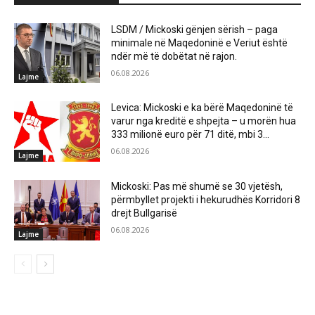
LSDM / Mickoski gënjen sërish – paga
minimale në Maqedoninë e Veriut është
ndër më të dobëtat në rajon.
06.08.2026
Lajme
Levica: Mickoski e ka bërë Maqedoninë të
varur nga kreditë e shpejta – u morën hua
333 milionë euro për 71 ditë, mbi 3...
06.08.2026
Lajme
Mickoski: Pas më shumë se 30 vjetësh,
përmbyllet projekti i hekurudhës Korridori 8
drejt Bullgarisë
06.08.2026
Lajme