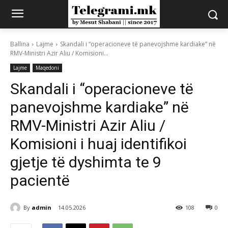
Ballina
Lajme
Skandali i “operacioneve të panevojshme kardiake” në
RMV-Ministri Azir Aliu / Komisioni...
Lajme
Maqedoni
Skandali i “operacioneve të
panevojshme kardiake” në
RMV-Ministri Azir Aliu /
Komisioni i huaj identifikoi
gjetje të dyshimta te 9
pacientë
By
admin
14.05.2026
108
0