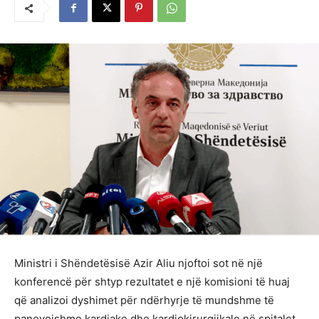
Ministri i Shëndetësisë Azir Aliu njoftoi sot në një
konferencë për shtyp rezultatet e një komisioni të huaj
që analizoi dyshimet për ndërhyrje të mundshme të
panevojshme kardiake dhe kardiokirurgjikale në spitalet