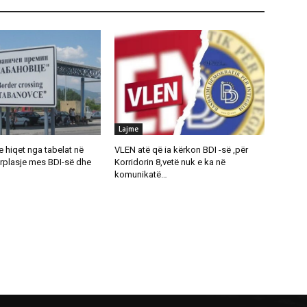
Lajme
 hiqet nga tabelat në
VLEN atë që ia kërkon BDI -së ,për
rplasje mes BDI-së dhe
Korridorin 8,vetë nuk e ka në
komunikatë…