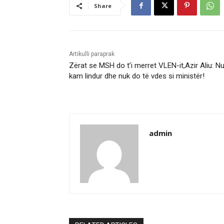
Share
Artikulli paraprak
Zërat se MSH do t’i merret VLEN-it,Azir Aliu: N
kam lindur dhe nuk do të vdes si ministër!
admin