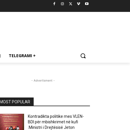
J
TELEGRAMI +
- Advertisment -
MOST POPULAR
Kontradikta politike mes VLEN-
BDI për mbishkrimet në kufi
.Ministri i Drejtësisë Jeton