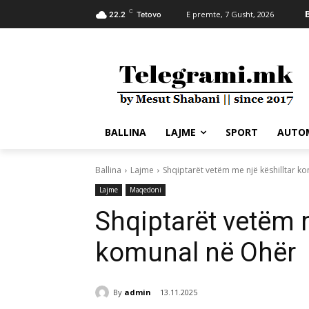
C
E premte, 7 Gusht, 2026
22.2
Tetovo
BALLINA
LAJME
SPORT
AUTO
Ballina
Lajme
Shqiptarët vetëm me një këshilltar k
Lajme
Maqedoni
Shqiptarët vetëm m
komunal në Ohër
By
admin
13.11.2025