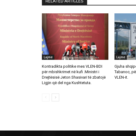
RELATED ARTICLES
Lajme
Lajme
Kontradikta politike mes VLEN-BDI
Gjuha shqipe
për mbishkrimet në kufi .Ministri i
Tabanoc, pë
Drejtësisë Jeton Shasivari të zbatojë
VLEN-it.
Ligjin që del nga Kushtetuta.