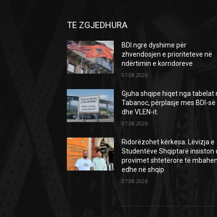
TE ZGJEDHURA
BDI ngre dyshime për
zhvendosjen e prioriteteve në
ndërtimin e korridoreve
07.08.2026
Gjuha shqipe hiqet nga tabelat
Tabanoc, përplasje mes BDI-së
dhe VLEN-it.
07.08.2026
Ridorëzohet kërkesa: Lëvizja e
Studentëve Shqiptarë insiston
provimet shtetërore të mbahe
edhe në shqip
07.08.2026