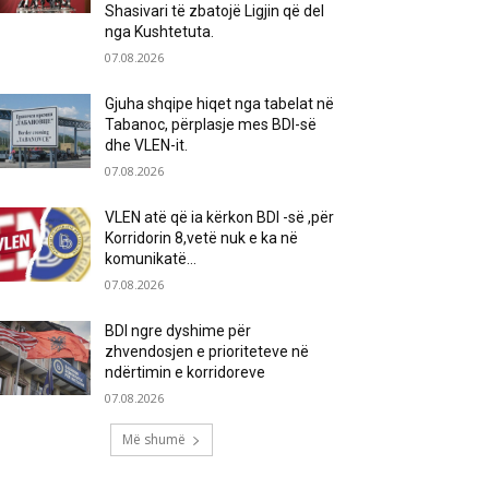
Shasivari të zbatojë Ligjin që del
nga Kushtetuta.
07.08.2026
Gjuha shqipe hiqet nga tabelat në
Tabanoc, përplasje mes BDI-së
dhe VLEN-it.
07.08.2026
VLEN atë që ia kërkon BDI -së ,për
Korridorin 8,vetë nuk e ka në
komunikatë…
07.08.2026
BDI ngre dyshime për
zhvendosjen e prioriteteve në
ndërtimin e korridoreve
07.08.2026
Më shumë