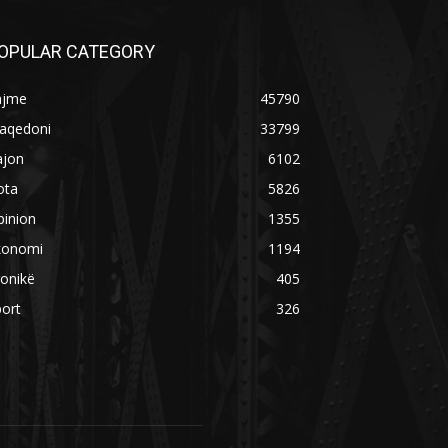
OPULAR CATEGORY
ajme
45790
aqedoni
33799
ajon
6102
ota
5826
pinion
1355
konomi
1194
onikë
405
ort
326