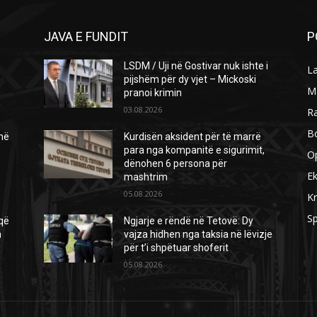
JAVA E FUNDIT
P
LSDM / Uji në Gostivar nuk ishte i
L
pijshëm për dy vjet – Mickoski
M
pranoi krimin
03.08.2026
R
B
 në
Kurdisën aksident për të marrë
para nga kompanitë e sigurimit,
O
dënohen 6 persona për
E
mashtrim
05.08.2026
Kr
Sp
 që
Ngjarje e rëndë në Tetovë: Dy
n
vajza hidhen nga taksia në lëvizje
për t’i shpëtuar shoferit
05.08.2026