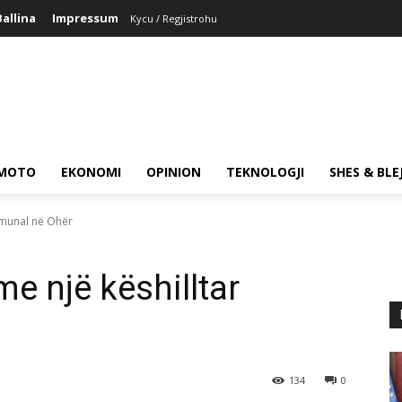
Ballina
Impressum
Kycu / Regjistrohu
MOTO
EKONOMI
OPINION
TEKNOLOGJI
SHES & BLE
omunal në Ohër
e një këshilltar
134
0