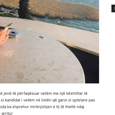
të jenë të përfaqësuar vetëm me një këshilltar të
si kandidat i vetëm në listën që garoi si qytetare pas
da ka shprehur mirënjohjen e tij të thellë ndaj
 arritur