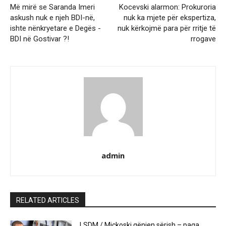
Më mirë se Saranda Imeri
Kocevski alarmon: Prokuroria
askush nuk e njeh BDI-në,
nuk ka mjete për ekspertiza,
ishte nënkryetare e Degës -
nuk kërkojmë para për rritje të
BDI në Gostivar ?!
rrogave
admin
RELATED ARTICLES
LSDM / Mickoski gënjen sërish – paga