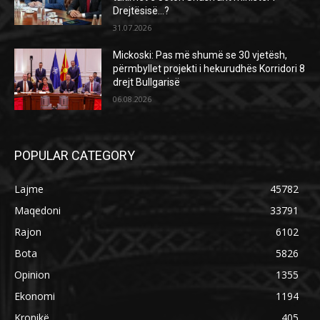
Drejtësisë…?
31.07.2026
Mickoski: Pas më shumë se 30 vjetësh,
përmbyllet projekti i hekurudhës Korridori 8
drejt Bullgarisë
06.08.2026
POPULAR CATEGORY
Lajme
45782
Maqedoni
33791
Rajon
6102
Bota
5826
Opinion
1355
Ekonomi
1194
Kronikë
405