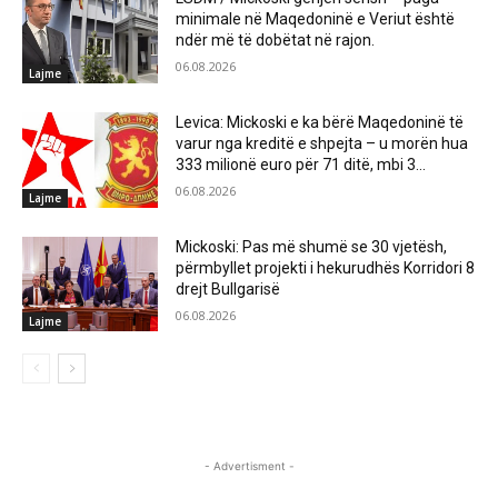
minimale në Maqedoninë e Veriut është
ndër më të dobëtat në rajon.
06.08.2026
Lajme
Levica: Mickoski e ka bërë Maqedoninë të
varur nga kreditë e shpejta – u morën hua
333 milionë euro për 71 ditë, mbi 3...
06.08.2026
Lajme
Mickoski: Pas më shumë se 30 vjetësh,
përmbyllet projekti i hekurudhës Korridori 8
drejt Bullgarisë
06.08.2026
Lajme
- Advertisment -