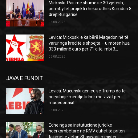
Mickoski: Pas më shumë se 30 vjetësh,
përmbyllet projekti i hekurudhës Korridori 8
drejt Bullgarisë
06.08.2026
Levica: Mickoski e ka bërë Maqedoninë të
varur nga kreditë e shpejta – u morën hua
333 milionë euro për 71 ditë, mbi 3...
06.08.2026
JAVA E FUNDIT
Levica: Mucunski gënjeu se Trump do të
ndryshojë mendje lidhur me vizat për
maqedonasit
03.08.2026
Edhe nga sa instutucione juridike
ndërkombëtare në RMV duhet të priten
takimet e Jeton Shasivarit ministër i