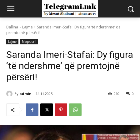
Ballina
Lajme
Saranda Imeri-Stafai: Dy figura ‘të ndershme’ që
premtojnë përsëri!
Lajme
Maqedoni
Saranda Imeri-Stafai: Dy figura
‘të ndershme’ që premtojnë
përsëri!
By
admin
14.11.2025
210
0