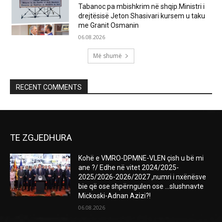
Tabanoc pa mbishkrim në shqip.Ministri i
drejtësisë Jeton Shasivari kursem u taku
me Granit Osmanin
06.08.2026
Më shumë
RECENT COMMENTS
TE ZGJEDHURA
Kohë e VMRO-DPMNE-VLEN çish u bë mi
ane ?/ Edhe në vitet 2024/2025-
2025/2026-2026/2027 ,numri i nxënësve
bie që ose shpërngulen ose …slushnavte
Mickoski-Adnan Azizi?!
06.08.2026