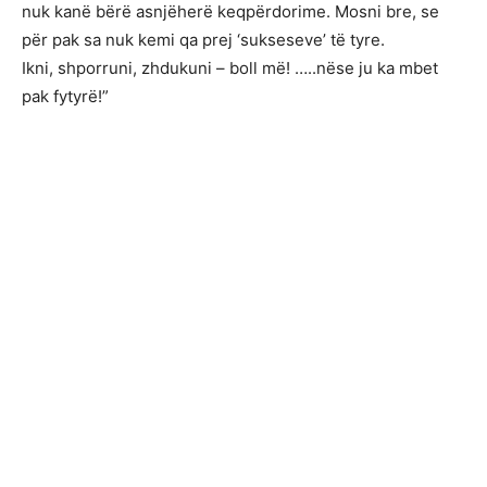
nuk kanë bërë asnjëherë keqpërdorime. Mosni bre, se
për pak sa nuk kemi qa prej ‘sukseseve’ të tyre.
Ikni, shporruni, zhdukuni – boll më! …..nëse ju ka mbet
pak fytyrë!”