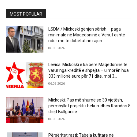
MOST POPULAR
LSDM / Mickoski gënjen sërish – paga
minimale në Maqedoninë e Veriut është
ndër më të dobëtat në rajon.
06.08.2026
Levica: Mickoski e ka bërë Maqedoninë të
varur nga kreditë e shpejta – u morën hua
333 milionë euro për 71 ditë, mbi 3...
06.08.2026
Mickoski: Pas më shumë se 30 vjetësh,
përmbyllet projekti i hekurudhës Korridori 8
drejt Bullgarisë
06.08.2026
Përsëritet rasti: Tabela kufitare në