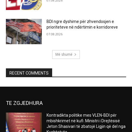
07.08.2026
BDI ngre dyshime për zhvendosjen e
prioriteteve në ndërtimin e korridoreve
07.08.2026
Më shumë
RECENT COMMENTS
TE ZGJEDHURA
Kontradikta politike mes VLEN-BDI për
mbishkrimet në kufi .Ministri i Drejtësisë
Jeton Shasivari të zbatojë Ligjin që del nga