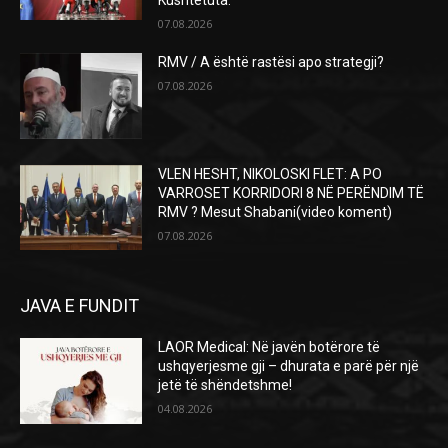
Kushtetuta.
07.08.2026
RMV / A është rastësi apo strategji?
07.08.2026
VLEN HESHT, NIKOLOSKI FLET: A PO
VARROSET KORRIDORI 8 NË PERËNDIM TË
RMV ? Mesut Shabani(video koment)
07.08.2026
JAVA E FUNDIT
LAOR Medical: Në javën botërore të
ushqyerjesme gji – dhurata e parë për një
jetë të shëndetshme!
04.08.2026