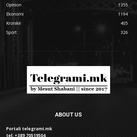
Opinion
1355
Ekonomi
1194
Kronikë
405
Sport
326
ABOUT US
Portali telegrami.mk
tel: +389 70519504