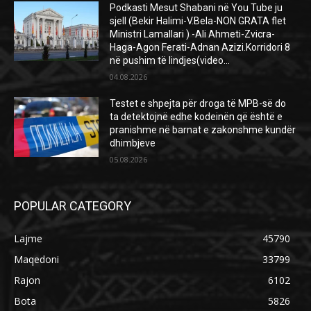
Podkasti Mesut Shabani në You Tube ju
sjell (Bekir Halimi-V.Bela-NON GRATA flet
Ministri Lamallari ) -Ali Ahmeti-Zvicra-
Haga-Agon Ferati-Adnan Azizi.Korridori 8
në pushim të lindjes(video...
04.08.2026
Testet e shpejta për droga të MPB-së do
ta detektojnë edhe kodeinën që është e
pranishme në barnat e zakonshme kundër
dhimbjeve
05.08.2026
POPULAR CATEGORY
Lajme
45790
Maqedoni
33799
Rajon
6102
Bota
5826