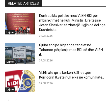
RELATED ARTICLES
Kontradikta politike mes VLEN-BDI për
mbishkrimet në kufi .Ministri i Drejtësisë
Jeton Shasivari të zbatojë Ligjin që del nga
Kushtetuta.
Lajme
07.08.2026
Gjuha shqipe hiqet nga tabelat në
Tabanoc, përplasje mes BDI-së dhe VLEN-
it.
07.08.2026
Lajme
VLEN atë që ia kërkon BDI -së ,për
Korridorin 8,vetë nuk e ka në komunikatë…
07.08.2026
Lajme