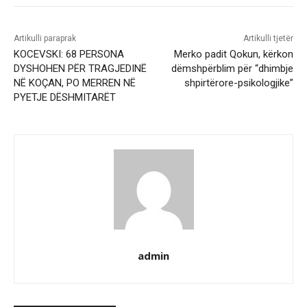
Artikulli paraprak
Artikulli tjetër
KOCEVSKI: 68 PERSONA
Merko padit Qokun, kërkon
DYSHOHEN PËR TRAGJEDINË
dëmshpërblim për “dhimbje
NË KOÇAN, PO MERREN NË
shpirtërore-psikologjike”
PYETJE DËSHMITARËT
admin