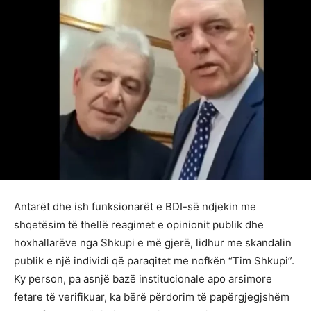
Antarët dhe ish funksionarët e BDI-së ndjekin me
shqetësim të thellë reagimet e opinionit publik dhe
hoxhallarëve nga Shkupi e më gjerë, lidhur me skandalin
publik e një individi që paraqitet me nofkën “Tim Shkupi”.
Ky person, pa asnjë bazë institucionale apo arsimore
fetare të verifikuar, ka bërë përdorim të papërgjegjshëm