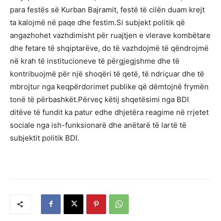
para festës së Kurban Bajramit, festë të cilën duam krejt
ta kalojmë në paqe dhe festim.Si subjekt politik që
angazhohet vazhdimisht për ruajtjen e vlerave kombëtare
dhe fetare të shqiptarëve, do të vazhdojmë të qëndrojmë
në krah të institucioneve të përgjegjshme dhe të
kontribuojmë për një shoqëri të qetë, të ndriçuar dhe të
mbrojtur nga keqpërdorimet publike që dëmtojnë frymën
tonë të përbashkët.Përveç këtij shqetësimi nga BDI
ditëve të fundit ka patur edhe dhjetëra reagime në rrjetet
sociale nga ish-funksionarë dhe anëtarë të lartë të
subjektit politik BDI.