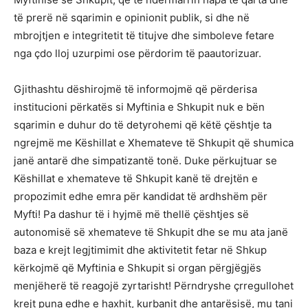
të prerë në sqarimin e opinionit publik, si dhe në
mbrojtjen e integritetit të titujve dhe simboleve fetare
nga çdo lloj uzurpimi ose përdorim të paautorizuar.
Gjithashtu dëshirojmë të informojmë që përderisa
institucioni përkatës si Myftinia e Shkupit nuk e bën
sqarimin e duhur do të detyrohemi që këtë çështje ta
ngrejmë me Këshillat e Xhemateve të Shkupit që shumica
janë antarë dhe simpatizantë tonë. Duke përkujtuar se
Këshillat e xhemateve të Shkupit kanë të drejtën e
propozimit edhe emra për kandidat të ardhshëm për
Myfti! Pa dashur të i hyjmë më thellë çështjes së
autonomisë së xhemateve të Shkupit dhe se mu ata janë
baza e krejt legjtimimit dhe aktivitetit fetar në Shkup
kërkojmë që Myftinia e Shkupit si organ përgjëgjës
menjëherë të reagojë zyrtarisht! Përndryshe çrregullohet
krejt puna edhe e haxhit, kurbanit dhe antarësisë, mu tani