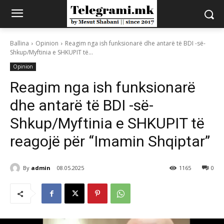
Ballina
Opinion
Reagim nga ish funksionarë dhe antarë të BDI -së-
Shkup/Myftinia e SHKUPIT të...
Opinion
Reagim nga ish funksionarë
dhe antarë të BDI -së-
Shkup/Myftinia e SHKUPIT të
reagojë për “Imamin Shqiptar”
By
admin
08.05.2025
1165
0