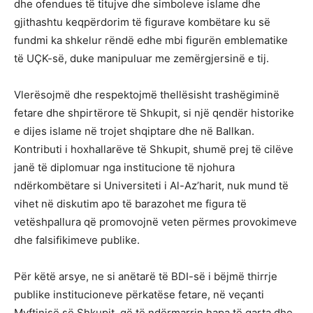
dhe ofendues të titujve dhe simboleve islame dhe
gjithashtu keqpërdorim të figurave kombëtare ku së
fundmi ka shkelur rëndë edhe mbi figurën emblematike
të UÇK-së, duke manipuluar me zemërgjersinë e tij.
Vlerësojmë dhe respektojmë thellësisht trashëgiminë
fetare dhe shpirtërore të Shkupit, si një qendër historike
e dijes islame në trojet shqiptare dhe në Ballkan.
Kontributi i hoxhallarëve të Shkupit, shumë prej të cilëve
janë të diplomuar nga institucione të njohura
ndërkombëtare si Universiteti i Al-Az’harit, nuk mund të
vihet në diskutim apo të barazohet me figura të
vetëshpallura që promovojnë veten përmes provokimeve
dhe falsifikimeve publike.
Për këtë arsye, ne si anëtarë të BDI-së i bëjmë thirrje
publike institucioneve përkatëse fetare, në veçanti
Myftinisë së Shkupit, që të ndërmarrin hapa të qarta dhe