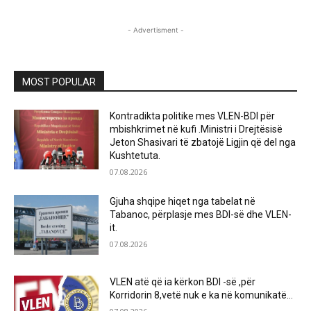
- Advertisment -
MOST POPULAR
Kontradikta politike mes VLEN-BDI për
mbishkrimet në kufi .Ministri i Drejtësisë
Jeton Shasivari të zbatojë Ligjin që del nga
Kushtetuta.
07.08.2026
Gjuha shqipe hiqet nga tabelat në
Tabanoc, përplasje mes BDI-së dhe VLEN-
it.
07.08.2026
VLEN atë që ia kërkon BDI -së ,për
Korridorin 8,vetë nuk e ka në komunikatë…