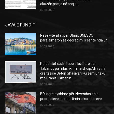
akuzën,pse jo në shqip...
09.08.2026
JAVA E FUNDIT
Pesë vite afat për Ohrin: UNESCO
paralajmëron se degradimi s’është ndalur.
04.08.2026
Përsëritet rasti: Tabela kufitare në
Tabanoc pa mbishkrim në shqip.Ministri i
drejtësisë Jeton Shasivari kursem u taku
me Granit Osmanin
06.08.2026
BDI ngre dyshime për zhvendosjen e
prioriteteve në ndërtimin e korridoreve
07.08.2026