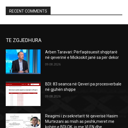
RECENT COMMENTS
TE ZGJEDHURA
Arben Taravari: Përfaqësuesit shqiptarë
në qeverinë e Mickoskit janë sa për dekor
09.08.2026
BDI: 83 seanca në Qeveri pa procesverbale
në gjuhën shqipe
09.08.2026
Reagimi i zv.sekretarit të qeverisë Hasim
Murtezani as mish as peshk,meret me
kohën e BDI,OK, jo me VLEN dhe