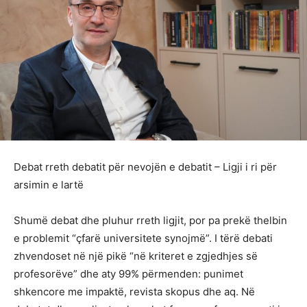
Debat rreth debatit për nevojën e debatit – Ligji i ri për
arsimin e lartë
Shumë debat dhe pluhur rreth ligjit, por pa prekë thelbin
e problemit “çfarë universitete synojmë”. I tërë debati
zhvendoset në një pikë “në kriteret e zgjedhjes së
profesorëve” dhe aty 99% përmenden: punimet
shkencore me impaktë, revista skopus dhe aq. Në