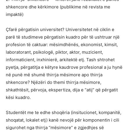
shkencore dhe kërkimore (publikime në revista me
impaktë)
Çfarë përgatisin universitet? Universitetet në ciklin e
parë të studimeve përgatisin kuadro për të ushtruar një
profesion të caktuar: mësimdhënës, ekonomist, kimsit,
laboratorant, psikologë, piktor, aktor, muzicient,
informaticient, inxhinierë, arkitektë etj. Tash shtrohet
pyetja, përgatitja e këtyre kaudrove profesional a ju hynë
në punë më shumë thirrja mësimore apo thirrja
shkencore? Njëzëri do themi thirrja mësimore,
shkathtësit, përvoja, ekspertiza, dija e “atij” që përgatit
kësi kuadro.
Studentët me te edhe shoqëria (insitucionet, kompanitë,
shoqatat, lokalet etj) kanë nevojë për komponentin i cili
sigurohet nga thirrja “mësimore” e zgjedhjes së