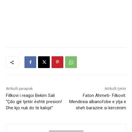
Artikulli paraprak
Artikulli tjetër
Fillkovi i reagoi Bekim Sali
Faton Ahmeti- Filkovit:
“Çdo gjë tjetër është presion!
Mendësia albanofobe e ytja e
Dhe kjo nuk do të kalojë”
sheh barazinë si kërcënim