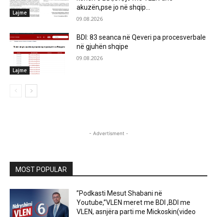
akuzën,pse jo në shqip...
Lajme
09.08.2026
BDI: 83 seanca në Qeveri pa procesverbale
në gjuhën shqipe
09.08.2026
Lajme
- Advertisment -
MOST POPULAR
”Podkasti Mesut Shabani në
Youtube,”VLEN meret me BDI ,BDI me
VLEN, asnjëra parti me Mickoskin(video