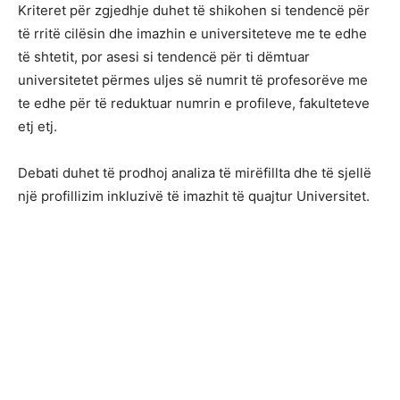
Kriteret për zgjedhje duhet të shikohen si tendencë për
të rritë cilësin dhe imazhin e universiteteve me te edhe
të shtetit, por asesi si tendencë për ti dëmtuar
universitetet përmes uljes së numrit të profesorëve me
te edhe për të reduktuar numrin e profileve, fakulteteve
etj etj.
Debati duhet të prodhoj analiza të mirëfillta dhe të sjellë
një profillizim inkluzivë të imazhit të quajtur Universitet.