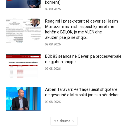
koment)
09.08.2026
Reagimi i zv.sekretarit të qeverisë Hasim
Murtezani as mish as peshk,meret me
kohën e BDI,OK, jo me VLEN dhe
akuzën,pse jo në shqip...
09.08.2026
BDI: 83 seanca në Qeveri pa procesverbale
në gjuhën shqipe
09.08.2026
Arben Taravari: Përfaqësuesit shqiptarë
në qeverinë e Mickoskit janë sa për dekor
09.08.2026
Më shumë