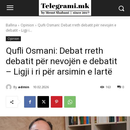
Ballina
Opinion
Qufli Osmani: Debat rreth debatit për nevojën e
debatit – Ligji i...
Opinion
Qufli Osmani: Debat rreth
debatit për nevojën e debatit
– Ligji i ri për arsimin e lartë
By
admin
10.02.2026
163
0