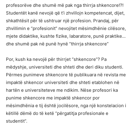
profesorëve dhe shumë më pak nga thirrja shkencore!?!
Studentët kanë nevojë që t’i zhvillojn kompetencat, dijet,
shkathtësit për të ushtruar një profesion. Prandaj, për
zhvillimin e “profesionit” nevojitet mësimdhënie cilësore,
mjete didaktike, kushte fizike, labaratore, punë praktike…
dhe shumë pak në punë hynë “thirrja shkencore”
Por, kush ka nevojë për thirrjet “shkencore”? Pa
mëdyshje, universiteti dhe shteti dhe deri diku studenti.
Përmes punimeve shkencore të publikuara në revista me
impaktë shkencor universiteti dhe shteti etablohen në
hartën e universiteteve me ndikim. Nëse profesori ka
punime shkencore me impaktë shkencor por
mësimdhënia e tij është jocilësore, nga një konstelacion i
këtillë dëmë do të ketë “përgatitja profesionale e
studentit”.