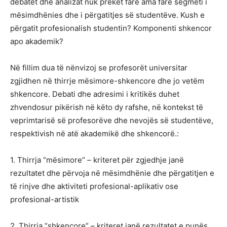
debatet dhe analizat nuk preket fare ama fare segmeti i
mësimdhënies dhe i përgatitjes së studentëve. Kush e
përgatit profesionalish studentin? Komponenti shkencor
apo akademik?
Në fillim dua të nënvizoj se profesorët universitar
zgjidhen në thirrje mësimore-shkencore dhe jo vetëm
shkencore. Debati dhe adresimi i kritikës duhet
zhvendosur pikërish në këto dy rafshe, në kontekst të
veprimtarisë së profesorëve dhe nevojës së studentëve,
respektivish në atë akademikë dhe shkencorë.:
1. Thirrja “mësimore” – kriteret për zgjedhje janë
rezultatet dhe përvoja në mësimdhënie dhe përgatitjen e
të rinjve dhe aktiviteti profesional-aplikativ ose
profesional-artistik
2. Thirrja “shkencore” – kriteret janë rezultatet e punës