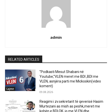
admin
RELATED ARTICLES
”Podkasti Mesut Shabani në
Youtube,”VLEN meret me BDI ,BDI me
VLEN, asnjëra parti me Mickoskin(video
koment)
Lajme
09.08.2026
Reagimi i zv.sekretarit të qeverisë Hasim
Murtezani as mish as peshk,meret me
kohën e BDI,OK, jo me VLEN dhe