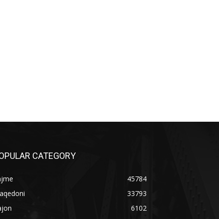
OPULAR CATEGORY
ajme
45784
aqedoni
33793
ajon
6102