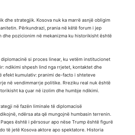
ik dhe strategjik. Kosova nuk ka marrë asnjë obligim
nitetin. Përkundrazi, prania në këtë forum i jep
zim dhe pozicionim në mekanizma ku historikisht është
diplomacinë si proces linear, ku vetëm institucionet
ër: ndikimi shpesh lind nga rrjetet, kontaktet dhe
 efekt kumulativ: pranimi de-facto i shteteve
je në vendimmarrje politike. Rreziku real nuk është
torikisht ka çuar në izolim dhe humbje ndikimi.
ategji në fazën liminale të diplomacisë
ndikojnë, ndërsa ata që mungojnë humbasin terrenin.
 Paqes është i përsosur apo nëse Trump është figurë
do të jetë Kosova aktore apo spektatore. Historia