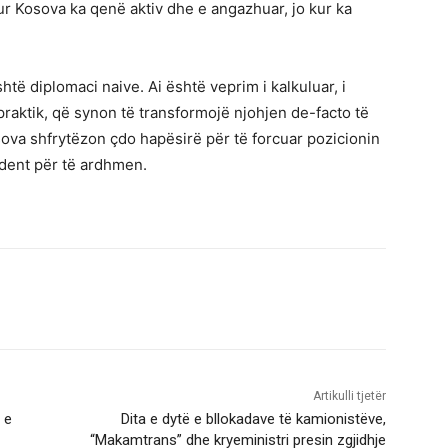
r Kosova ka qenë aktiv dhe e angazhuar, jo kur ka
të diplomaci naive. Ai është veprim i kalkuluar, i
raktik, që synon të transformojë njohjen de-facto të
ova shfrytëzon çdo hapësirë për të forcuar pozicionin
edent për të ardhmen.
Artikulli tjetër
i e
Dita e dytë e bllokadave të kamionistëve,
“Makamtrans” dhe kryeministri presin zgjidhje