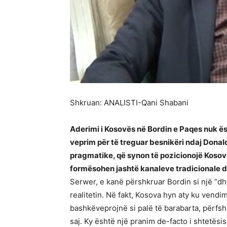
Shkruan: ANALISTI-Qani Shabani
Aderimi i Kosovës në Bordin e Paqes nuk ësh
veprim për të treguar besnikëri ndaj Donald
pragmatike, që synon të pozicionojë Kosov
formësohen jashtë kanaleve tradicionale d
Serwer, e kanë përshkruar Bordin si një “d
realitetin. Në fakt, Kosova hyn aty ku vendi
bashkëveprojnë si palë të barabarta, përfs
saj. Ky është një pranim de-facto i shtetësi