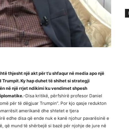
të thjesht një akt për t’u shfaqur në media apo një
 Trumpit. Ky hap duhet të shihet si strategji
ën në një rrjet ndikimi ku vendimet shpesh
iplomatike.
-Disa kritikë, përfshirë profesor Daniel
homë për të dëgjuar Trumpin”. Por kjo qasje redukton
mmarrësit amerikanë dhe shtetet e tjera
hirë edhe disa që ende nuk e kanë njohur pavarësinë e
së, që mund të shërbejë si bazë për njohje de jure në