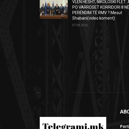
VLEN HESHT, NIKOLOSKI FLET: 
PO VARROSET KORRIDORI 8 N
PERËNDIM TË RMV ? Mesut
Shabani(video koment)
07.08.2026
AB
Port