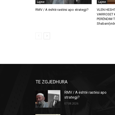
Lajme
Lajme
RMV / A është rastësi apo strategji?
VLEN HESHT
VARROSET K
PERËNDIM T
Shabani(vid
TE ZGJEDHURA
RMV / A është rastësi apo
strategji?
07.08.2026