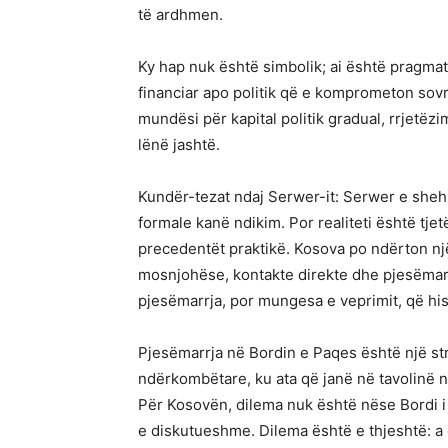
të ardhmen.
Ky hap nuk është simbolik; ai është pragmat
financiar apo politik që e komprometon sovra
mundësi për kapital politik gradual, rrjetë
lënë jashtë.
Kundër-tezat ndaj Serwer-it: Serwer e sheh 
formale kanë ndikim. Por realiteti është tjet
precedentët praktikë. Kosova po ndërton një
mosnjohëse, kontakte direkte dhe pjesëmarr
pjesëmarrja, por mungesa e veprimit, që his
Pjesëmarrja në Bordin e Paqes është një str
ndërkombëtare, ku ata që janë në tavolinë 
Për Kosovën, dilema nuk është nëse Bordi i
e diskutueshme. Dilema është e thjeshtë: a 