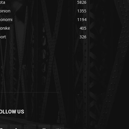
ota
5826
pinion
1355
konomi
1194
onikë
405
ort
326
OLLOW US