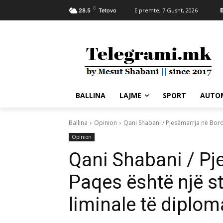
C
E premte, 7 Gusht, 2026
28.5
Tetovo
BALLINA
LAJME
SPORT
AUTO
Ballina
Opinion
Qani Shabani / Pjesëmarrja në Bordi
Opinion
Qani Shabani / Pj
Paqes është një st
liminale të diplo