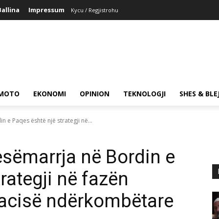
Ballina
Impressum
Kycu / Regjistrohu
MOTO
EKONOMI
OPINION
TEKNOLOGJI
SHES & BLE
n e Paqes është një strategji në...
esëmarrja në Bordin e
rategji në fazën
macisë ndërkombëtare