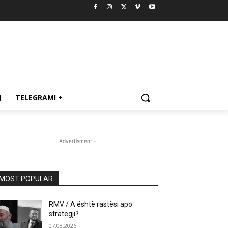
J
TELEGRAMI +
- Advertisment -
MOST POPULAR
RMV / A është rastësi apo
strategji?
07.08.2026