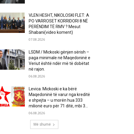
VLEN HESHT, NIKOLOSKI FLET: A
PO VARROSET KORRIDORI 8 NË
PERËNDIM TË RMV ? Mesut
Shabani(video koment)
07.08.2026
LSDM / Mickoski gënjen sërish –
paga minimale në Maqedoninë e
Veriut është ndër më të dobëtat
në rajon.
06.08.2026
Levica: Mickoski e ka bërë
Maqedoninë të varur nga kreditë
e shpejta – u morën hua 333
milionë euro për 71 ditë, mbi 3...
06.08.2026
Më shumë