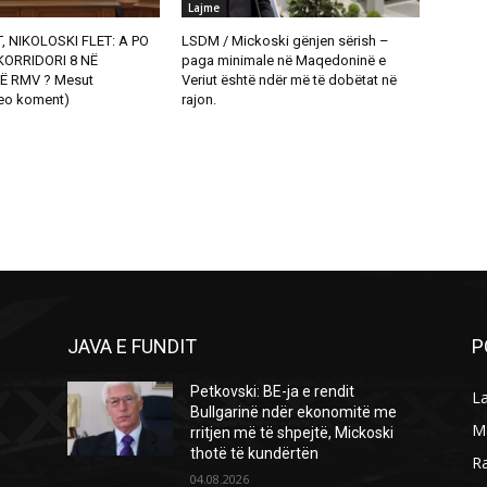
Lajme
, NIKOLOSKI FLET: A PO
LSDM / Mickoski gënjen sërish –
ORRIDORI 8 NË
paga minimale në Maqedoninë e
Ë RMV ? Mesut
Veriut është ndër më të dobëtat në
eo koment)
rajon.
JAVA E FUNDIT
P
Petkovski: BE-ja e rendit
L
Bullgarinë ndër ekonomitë me
M
rritjen më të shpejtë, Mickoski
thotë të kundërtën
R
04.08.2026