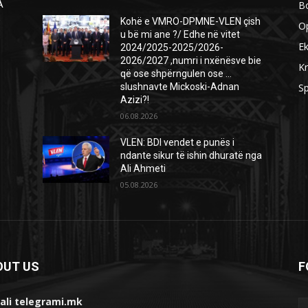
B
A
Ë
Kohë e VMRO-DPMNE-VLEN çish
O
u bë mi ane ?/ Edhe në vitet
E
2024/2025-2025/2026-
2026/2027 ,numri i nxënësve bie
Kr
që ose shpërngulen ose …
slushnavte Mickoski-Adnan
Sp
Azizi?!
06.08.2026
VLEN: BDI vendet e punës i
ndante sikur të ishin dhuratë nga
Ali Ahmeti
05.08.2026
OUT US
F
ali telegrami.mk