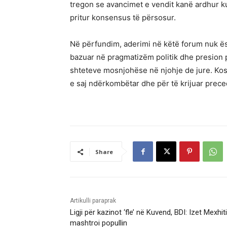
tregon se avancimet e vendit kanë ardhur ku
pritur konsensus të përsosur.
Në përfundim, aderimi në këtë forum nuk ësh
bazuar në pragmatizëm politik dhe presion p
shteteve mosnjohëse në njohje de jure. Kos
e saj ndërkombëtar dhe për të krijuar prec
Share
Artikulli paraprak
Ligji për kazinot ‘fle’ në Kuvend, BDI: Izet Mexhit
mashtroi popullin