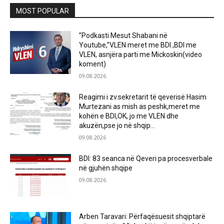
MOST POPULAR
”Podkasti Mesut Shabani në
Youtube,”VLEN meret me BDI ,BDI me
VLEN, asnjëra parti me Mickoskin(video
koment)
09.08.2026
Reagimi i zv.sekretarit të qeverisë Hasim
Murtezani as mish as peshk,meret me
kohën e BDI,OK, jo me VLEN dhe
akuzën,pse jo në shqip...
09.08.2026
BDI: 83 seanca në Qeveri pa procesverbale
në gjuhën shqipe
09.08.2026
Arben Taravari: Përfaqësuesit shqiptarë