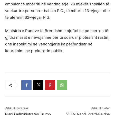
ambulancë mbërriti në vendngjarje, ku mjekët shpallën të
vdekur tre persona – babain P.C., të miturin 13-vjeçar dhe
të afërmin 62-vjeçar P.G.
Ministria e Punëve të Brendshme njoftoi se po merren të
gjitha masat e nevojshme për të sqaruar plotësisht rastin,
dhe inspektimi në vendngjarje ka përfunduar në
koordinim me prokurorin publik.
Artikulli paraprak
Artikulli tjetër
Plani i administratës Trump,
VLEN: Rendi, drejtësia dhe