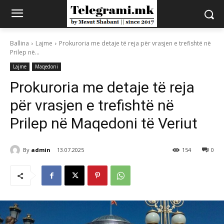
Ballina
Lajme
Prokuroria me detaje të reja për vrasjen e trefishtë në
Prilep në...
Lajme
Maqedoni
Prokuroria me detaje të reja
për vrasjen e trefishtë në
Prilep në Maqedoni të Veriut
By
admin
13.07.2025
154
0