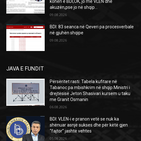
kohën e BDI,OK, jo me VLEN dhe
akuzën,pse jo në shqip...
09.08.2026
BDI: 83 seanca në Qeveri pa procesverbale
në gjuhën shqipe
09.08.2026
JAVA E FUNDIT
Përsëritet rasti: Tabela kufitare në
Tabanoc pa mbishkrim në shqip.Ministri i
drejtësisë Jeton Shasivari kursem u taku
me Granit Osmanin
06.08.2026
BDI: VLEN-i e pranon vetë se nuk ka
shënuar asnjë sukses dhe për këtë gjen
“fajtor” jashtë vehtes
05.08.2026