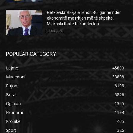
Petkovski: BE-ja e rendit Bullgarinë ndër
ekonomitë me rritjen më të shpejtë,
Mickoski thotë të kundërtën
04.08.2026
POPULAR CATEGORY
Lajme
45800
Maqedoni
33808
Rajon
6103
Bota
5826
Opinion
1355
Ekonomi
1194
Kronikë
405
Sport
326