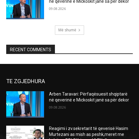
në qeverinë e Mickoskit janë sa për dekor
09.08.2026
Më shumë
RECENT COMMENTS
TE ZGJEDHURA
Arben Taravari: Përfaqësuesit shqiptarë
në qeverinë e Mickoskit janë sa për dekor
09.08.2026
Reagimi i zv.sekretarit të qeverisë Hasim
Murtezani as mish as peshk,meret me