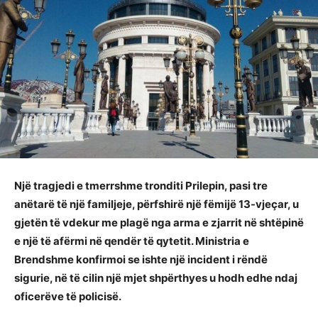
Një tragjedi e tmerrshme tronditi Prilepin, pasi tre
anëtarë të një familjeje, përfshirë një fëmijë 13-vjeçar, u
gjetën të vdekur me plagë nga arma e zjarrit në shtëpinë
e një të afërmi në qendër të qytetit. Ministria e
Brendshme konfirmoi se ishte një incident i rëndë
sigurie, në të cilin një mjet shpërthyes u hodh edhe ndaj
oficerëve të policisë.