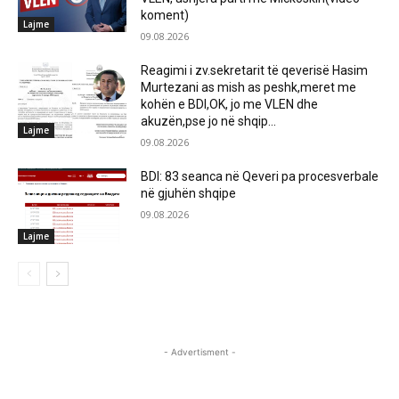
koment)
Lajme
09.08.2026
Reagimi i zv.sekretarit të qeverisë Hasim
Murtezani as mish as peshk,meret me
kohën e BDI,OK, jo me VLEN dhe
akuzën,pse jo në shqip...
Lajme
09.08.2026
BDI: 83 seanca në Qeveri pa procesverbale
në gjuhën shqipe
09.08.2026
Lajme
- Advertisment -