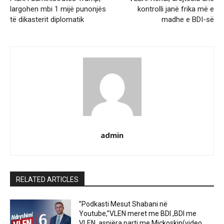
largohen mbi 1 mijë punonjës
kontrolli janë frika më e
të dikasterit diplomatik
madhe e BDI-së
admin
RELATED ARTICLES
”Podkasti Mesut Shabani në
Youtube,”VLEN meret me BDI ,BDI me
VLEN, asnjëra parti me Mickoskin(video