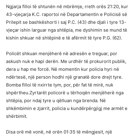
Ngjarja filloi të shtunën në mbrëmje, rreth orës 21:20, kur
43-vjeçarja K.C. raportoi në Departamentin e Policisë së
Prilepit se bashkëshorti i saj P.C. (43) dhe djali i tyre 13-
vjeçar ishin larguar nga shtëpia, me dyshimin se mund të
kishin shkuar në shtëpinë e të afërmit të tyre P.G. (62).
Policët shkuan menjëherë në adresën e treguar, por
askush nuk e hapi derën. Me urdhër të prokurorit publik,
dera u hap me forcë. Në momentin kur policia hyri në
ndërtesë, një person hodhi një granatë dore drejt tyre.
Bomba filloi të nxirrte tym, por, për fat të mirë, nuk
shpërtheu.Zyrtarët policorë u tërhoqën menjëherë nga
shtëpia, por ndaj tyre u qëlluan nga brenda. Në
shkëmbimin e zjarrit, policia u kundërpërgjigj me armët e
shërbimit.
Disa orë më vonë, në orën 01:35 të mëngjesit, një