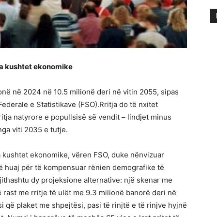
ga kushtet ekonomike
lionë në 2024 në 10.5 milionë deri në vitin 2055, sipas
derale e Statistikave (FSO).Rritja do të nxitet
itja natyrore e popullsisë së vendit – lindjet minus
ga viti 2035 e tutje.
a kushtet ekonomike, vëren FSO, duke nënvizuar
ë huaj për të kompensuar rënien demografike të
ithashtu dy projeksione alternative: një skenar me
jë rast me rritje të ulët me 9.3 milionë banorë deri në
i që plaket me shpejtësi, pasi të rinjtë e të rinjve hyjnë