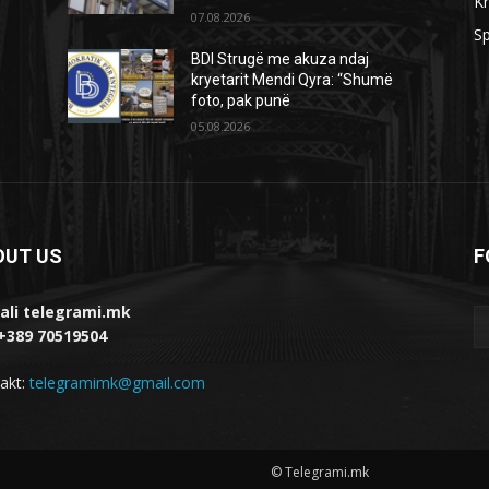
Kr
07.08.2026
Sp
BDI Strugë me akuza ndaj
kryetarit Mendi Qyra: “Shumë
foto, pak punë
05.08.2026
OUT US
F
ali telegrami.mk
 +389 70519504
akt:
telegramimk@gmail.com
© Telegrami.mk