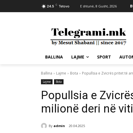
C
B
E shtunë, 8 Gusht, 2026
24.5
Tetovo
BALLINA
LAJME
SPORT
AUTO
Ballina
Lajme
Bota
Popullsia e Zvicrës pritet të arr
Lajme
Bota
Popullsia e Zvicrës
milionë deri në vi
By
admin
20.04.2025