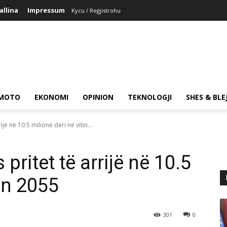
allina
Impressum
Kycu / Regjistrohu
MOTO
EKONOMI
OPINION
TEKNOLOGJI
SHES & BLE
ijë në 10.5 milionë deri në vitin...
 pritet të arrijë në 10.5
tin 2055
301
0