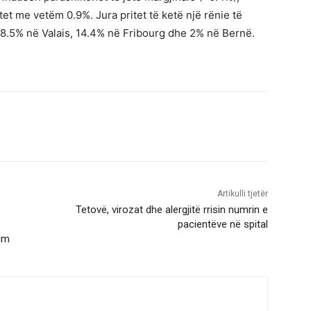
et me vetëm 0.9%. Jura pritet të ketë një rënie të
të 18.5% në Valais, 14.4% në Fribourg dhe 2% në Bernë.
Artikulli tjetër
Tetovë, virozat dhe alergjitë rrisin numrin e
pacientëve në spital
kim