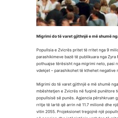
Migrimi do të varet gjithnjë e më shumë n
Popullsia e Zvicrës pritet të rritet nga 9 mi
parashikimeve bazë të publikuara nga Zyra Fe
pothuajse tërësisht nga migrimi neto, pasi rr
vdekjet – parashikohet të kthehet negative n
Migrimi do të varet gjithnjë e më shumë ng
mbështetjen e Zvicrës në fuqinë punëtore t
popullsisë së punës. Agjencia përshkruan gj
rritje të lartë që arrin në 11.7 milionë dhe n
vitin 2055. Projeksionet tregojnë një populls