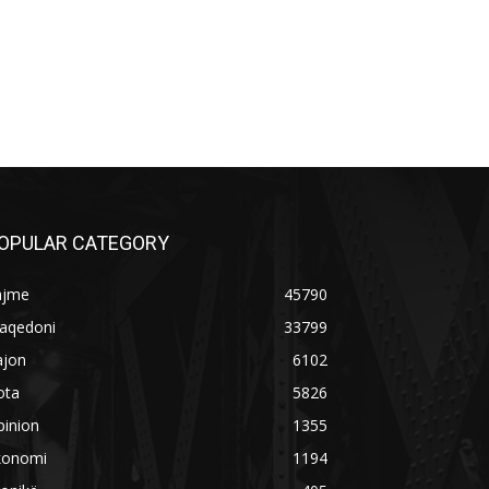
OPULAR CATEGORY
ajme
45790
aqedoni
33799
ajon
6102
ota
5826
pinion
1355
konomi
1194