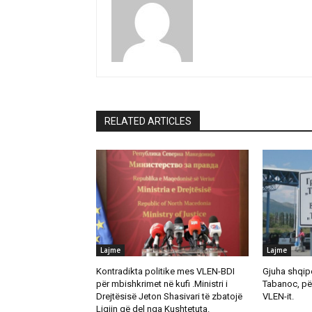
RELATED ARTICLES
Lajme
Lajme
Kontradikta politike mes VLEN-BDI
Gjuha shqipe
për mbishkrimet në kufi .Ministri i
Tabanoc, pë
Drejtësisë Jeton Shasivari të zbatojë
VLEN-it.
Ligjin që del nga Kushtetuta.