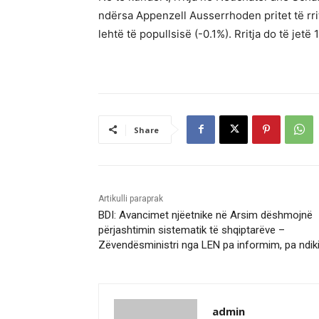
ndërsa Appenzell Ausserrhoden pritet të rrit
lehtë të popullsisë (-0.1%). Rritja do të je
Share
Artikulli paraprak
BDI: Avancimet njëetnike në Arsim dëshmojnë
përjashtimin sistematik të shqiptarëve –
Zëvendësministri nga LEN pa informim, pa ndi
admin