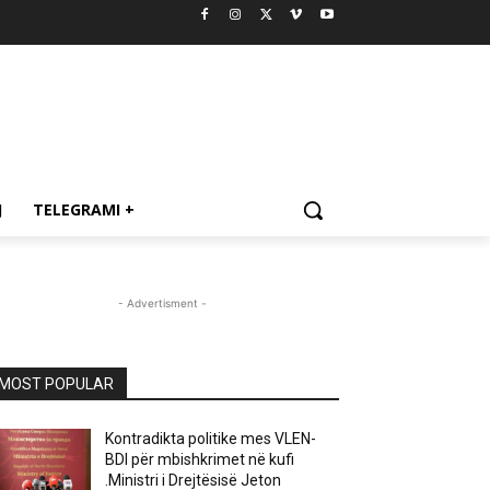
J
TELEGRAMI +
- Advertisment -
MOST POPULAR
Kontradikta politike mes VLEN-
BDI për mbishkrimet në kufi
.Ministri i Drejtësisë Jeton