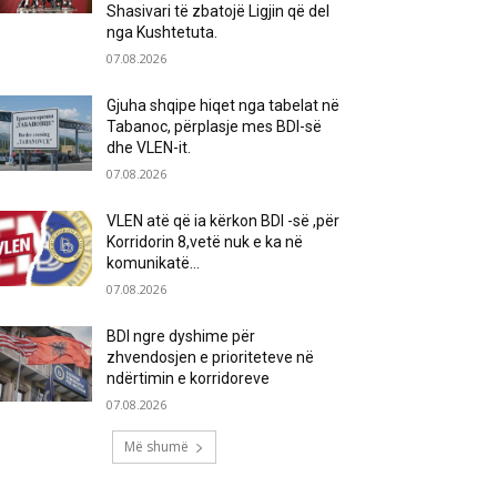
Shasivari të zbatojë Ligjin që del
nga Kushtetuta.
07.08.2026
Gjuha shqipe hiqet nga tabelat në
Tabanoc, përplasje mes BDI-së
dhe VLEN-it.
07.08.2026
VLEN atë që ia kërkon BDI -së ,për
Korridorin 8,vetë nuk e ka në
komunikatë…
07.08.2026
BDI ngre dyshime për
zhvendosjen e prioriteteve në
ndërtimin e korridoreve
07.08.2026
Më shumë