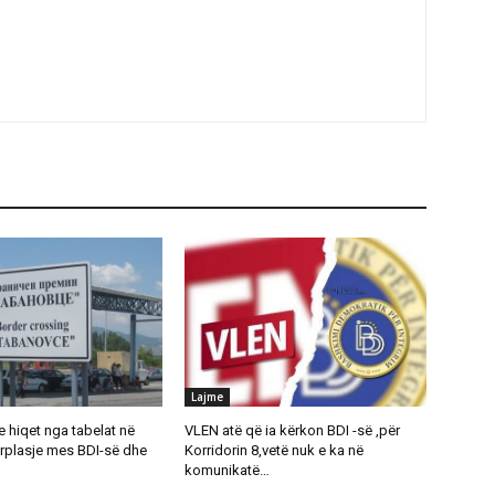
Lajme
 hiqet nga tabelat në
VLEN atë që ia kërkon BDI -së ,për
rplasje mes BDI-së dhe
Korridorin 8,vetë nuk e ka në
komunikatë…