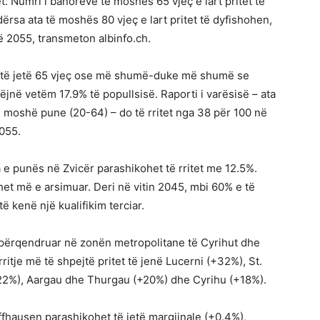
t. Numri i banorëve të moshës 65 vjeç e lart pritet të
ërsa ata të moshës 80 vjeç e lart pritet të dyfishohen,
ë 2055, transmeton albinfo.ch.
do të jetë 65 vjeç ose më shumë-duke më shumë se
bëjnë vetëm 17.9% të popullsisë. Raporti i varësisë – ata
 moshë pune (20-64) – do të rritet nga 38 për 100 në
2055.
 e punës në Zvicër parashikohet të rritet me 12.5%.
het më e arsimuar. Deri në vitin 2045, mbi 60% e të
ë kenë një kualifikim terciar.
e përqendruar në zonën metropolitane të Cyrihut dhe
itje më të shpejtë pritet të jenë Lucerni (+32%), St.
+22%), Aargau dhe Thurgau (+20%) dhe Cyrihu (+18%).
ffhausen parashikohet të jetë margjinale (+0.4%),