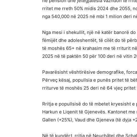
në pension dhe jetëgjatësia vazhdon të rrite
rritet me rreth 50% midis 2024 dhe 2055, nd
nga 540,000 në 2025 në mbi 1 milion deri n
Nga mesi i shekullit, një në katër banorë 
fëmijët dhe adoleshentët, të cilët do të për
të moshës 65+ në krahasim me të rriturit në
2025 në të paktën 50 për 100 deri në vitin 
Pavarësisht vështirësive demografike, forca
Përveç kësaj, popullsia e punës pritet të bë
rriturve të moshës 25 deri në 64 vjeç pritet t
Rritja e popullsisë do të mbetet kryesisht 
Harkun e Liqenit të Gjenevës. Kantonet me rr
Gallen (+25%), Vaud dhe Gjeneva (të dyja 
Në të kundërt, rritja në Neuchâtel dhe Scha