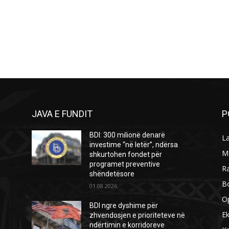
JAVA E FUNDIT
P
BDI: 300 milionë denarë
L
investime “në letër”, ndërsa
M
shkurtohen fondet për
programet preventive
R
shëndetësore
B
01.08.2026
O
BDI ngre dyshime për
E
zhvendosjen e prioriteteve në
ndërtimin e korridoreve