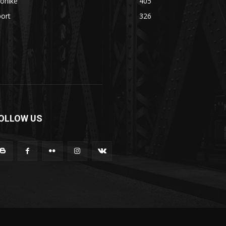
onikë
405
ort
326
OLLOW US