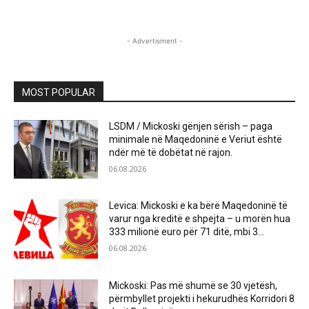
- Advertisment -
MOST POPULAR
LSDM / Mickoski gënjen sërish – paga
minimale në Maqedoninë e Veriut është
ndër më të dobëtat në rajon.
06.08.2026
Levica: Mickoski e ka bërë Maqedoninë të
varur nga kreditë e shpejta – u morën hua
333 milionë euro për 71 ditë, mbi 3...
06.08.2026
Mickoski: Pas më shumë se 30 vjetësh,
përmbyllet projekti i hekurudhës Korridori 8