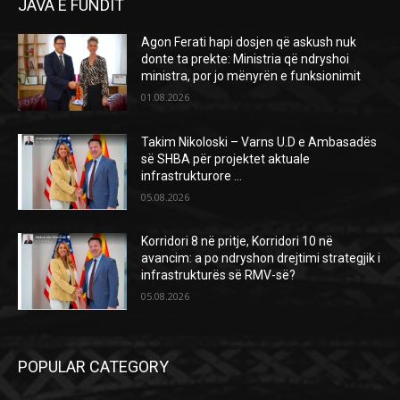
JAVA E FUNDIT
Agon Ferati hapi dosjen që askush nuk
donte ta prekte: Ministria që ndryshoi
ministra, por jo mënyrën e funksionimit
01.08.2026
Takim Nikoloski – Varns U.D e Ambasadës
së SHBA për projektet aktuale
infrastrukturore …
05.08.2026
Korridori 8 në pritje, Korridori 10 në
avancim: a po ndryshon drejtimi strategjik i
infrastrukturës së RMV-së?
05.08.2026
POPULAR CATEGORY