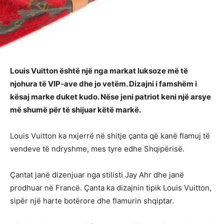
Louis Vuitton është një nga markat luksoze më të
njohura të VIP-ave dhe jo vetëm. Dizajni i famshëm i
kësaj marke duket kudo. Nëse jeni patriot keni një arsye
më shumë për të shijuar këtë markë.
Louis Vuitton ka nxjerrë në shitje çanta që kanë flamuj të
vendeve të ndryshme, mes tyre edhe Shqipërisë.
Çantat janë dizenjuar nga stilisti Jay Ahr dhe janë
prodhuar në Francë. Çanta ka dizajnin tipik Louis Vuitton,
sipër një harte botërore dhe flamurin shqiptar.