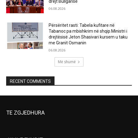
drejt Bullgarisë
06.08.2026
Përsëritet rasti: Tabela kufitare në
Tabanoc pa mbishkrim në shqip.Ministri i
drejtësisë Jeton Shasivari kursem u taku
me Granit Osmanin
06.08.2026
Më shumë
RECENT COMMENTS
TE ZGJEDHURA