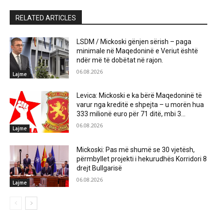
RELATED ARTICLES
LSDM / Mickoski gënjen sërish – paga
minimale në Maqedoninë e Veriut është
ndër më të dobëtat në rajon.
06.08.2026
Lajme
Levica: Mickoski e ka bërë Maqedoninë të
varur nga kreditë e shpejta – u morën hua
333 milionë euro për 71 ditë, mbi 3...
06.08.2026
Lajme
Mickoski: Pas më shumë se 30 vjetësh,
përmbyllet projekti i hekurudhës Korridori 8
drejt Bullgarisë
06.08.2026
Lajme