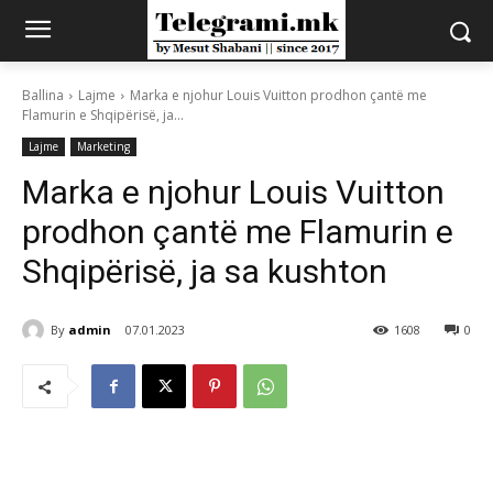
Ballina
Lajme
Marka e njohur Louis Vuitton prodhon çantë me
Flamurin e Shqipërisë, ja...
Lajme
Marketing
Marka e njohur Louis Vuitton
prodhon çantë me Flamurin e
Shqipërisë, ja sa kushton
By
admin
07.01.2023
1608
0