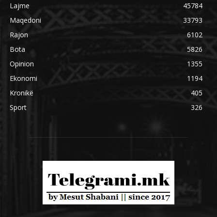
Lajme
45784
Maqedoni
33793
Rajon
6102
Bota
5826
Opinion
1355
Ekonomi
1194
Kronikë
405
Sport
326