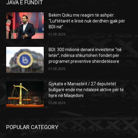
JAVA E FUNDIT
Bekim Qoku me reagim të ashpër:
“Luftëtarët e lirisë nuk derdhën gjak për
BDI-në”
01.08.2026
BDI: 300 milionë denarë investime “në
letër”, ndërsa shkurtohen fondet për
programet preventive shëndetësore
01.08.2026
Gjykata e Manastirit / 27 deputetët
bullgarë ende me ndalesë aktive për të
hyrë në Maqedoni
05.08.2026
POPULAR CATEGORY