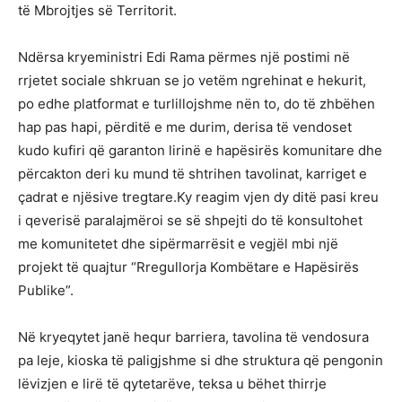
të Mbrojtjes së Territorit.
Ndërsa kryeministri Edi Rama përmes një postimi në
rrjetet sociale shkruan se jo vetëm ngrehinat e hekurit,
po edhe platformat e turlillojshme nën to, do të zhbëhen
hap pas hapi, përditë e me durim, derisa të vendoset
kudo kufiri që garanton lirinë e hapësirës komunitare dhe
përcakton deri ku mund të shtrihen tavolinat, karriget e
çadrat e njësive tregtare.Ky reagim vjen dy ditë pasi kreu
i qeverisë paralajmëroi se së shpejti do të konsultohet
me komunitetet dhe sipërmarrësit e vegjël mbi një
projekt të quajtur “Rregullorja Kombëtare e Hapësirës
Publike”.
Në kryeqytet janë hequr barriera, tavolina të vendosura
pa leje, kioska të paligjshme si dhe struktura që pengonin
lëvizjen e lirë të qytetarëve, teksa u bëhet thirrje