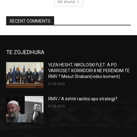
Më shumë
RECENT COMMENTS
TE ZGJEDHURA
VLEN HESHT, NIKOLOSKI FLET: A PO
VARROSET KORRIDORI 8 NË PERËNDIM TË
RMV ? Mesut Shabani(video koment)
07.08.2026
RMV / A është rastësi apo strategji?
07.08.2026