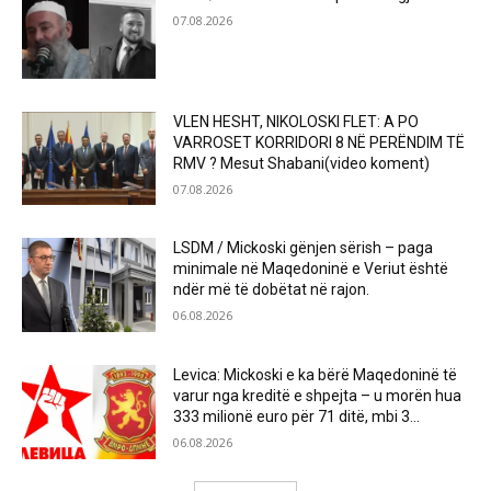
07.08.2026
VLEN HESHT, NIKOLOSKI FLET: A PO
VARROSET KORRIDORI 8 NË PERËNDIM TË
RMV ? Mesut Shabani(video koment)
07.08.2026
LSDM / Mickoski gënjen sërish – paga
minimale në Maqedoninë e Veriut është
ndër më të dobëtat në rajon.
06.08.2026
Levica: Mickoski e ka bërë Maqedoninë të
varur nga kreditë e shpejta – u morën hua
333 milionë euro për 71 ditë, mbi 3...
06.08.2026