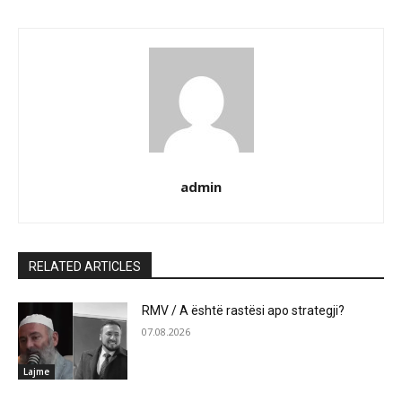
admin
RELATED ARTICLES
RMV / A është rastësi apo strategji?
07.08.2026
Lajme