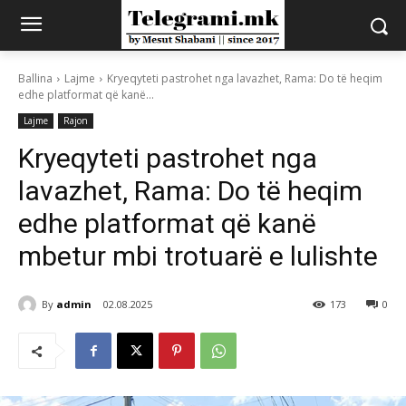
Ballina
Lajme
Kryeqyteti pastrohet nga lavazhet, Rama: Do të heqim
edhe platformat që kanë...
Lajme
Rajon
Kryeqyteti pastrohet nga
lavazhet, Rama: Do të heqim
edhe platformat që kanë
mbetur mbi trotuarë e lulishte
By
admin
02.08.2025
173
0