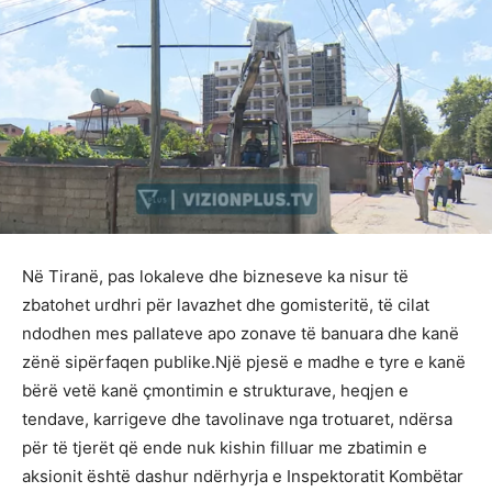
Në Tiranë, pas lokaleve dhe bizneseve ka nisur të
zbatohet urdhri për lavazhet dhe gomisteritë, të cilat
ndodhen mes pallateve apo zonave të banuara dhe kanë
zënë sipërfaqen publike.Një pjesë e madhe e tyre e kanë
bërë vetë kanë çmontimin e strukturave, heqjen e
tendave, karrigeve dhe tavolinave nga trotuaret, ndërsa
për të tjerët që ende nuk kishin filluar me zbatimin e
aksionit është dashur ndërhyrja e Inspektoratit Kombëtar