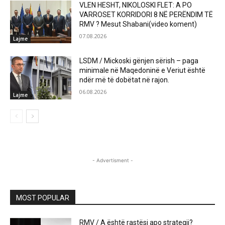
VLEN HESHT, NIKOLOSKI FLET: A PO
VARROSET KORRIDORI 8 NË PERËNDIM TË
RMV ? Mesut Shabani(video koment)
07.08.2026
Lajme
LSDM / Mickoski gënjen sërish – paga
minimale në Maqedoninë e Veriut është
ndër më të dobëtat në rajon.
06.08.2026
Lajme
- Advertisment -
MOST POPULAR
RMV / A është rastësi apo strategji?