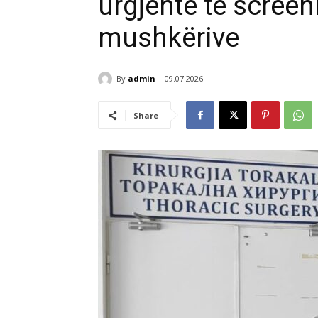
urgjente të screen
mushkërive
By
admin
09.07.2026
Share