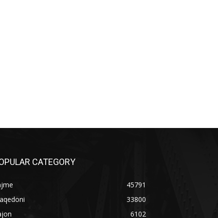
OPULAR CATEGORY
ajme
45791
aqedoni
33800
ajon
6102