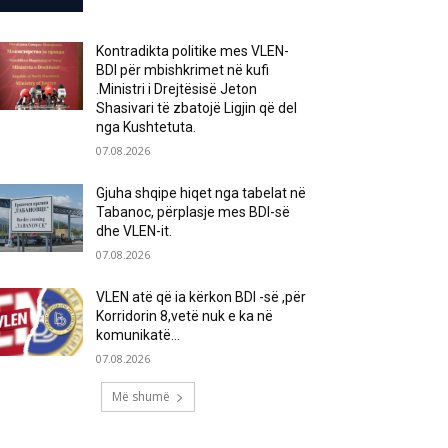
Kontradikta politike mes VLEN-
BDI për mbishkrimet në kufi
.Ministri i Drejtësisë Jeton
Shasivari të zbatojë Ligjin që del
nga Kushtetuta.
07.08.2026
Gjuha shqipe hiqet nga tabelat në
Tabanoc, përplasje mes BDI-së
dhe VLEN-it.
07.08.2026
VLEN atë që ia kërkon BDI -së ,për
Korridorin 8,vetë nuk e ka në
komunikatë…
07.08.2026
Më shumë