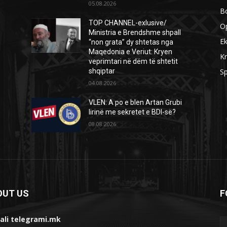
05.08.2026
B
TOP CHANNEL-exlusive/
O
Ministria e Brendshme shpall
E
“non grata” dy shtetas nga
Maqedonia e Veriut: Kryen
Kr
veprimtari në dëm të shtetit
shqiptar
Sp
04.08.2026
VLEN: A po e blen Artan Grubi
lirinë me sekretet e BDI-së?
08.08.2026
OUT US
F
ali telegrami.mk