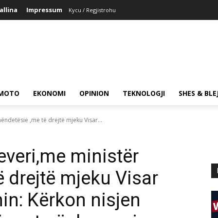
allina
Impressum
Kycu / Regjistrohu
MOTO
EKONOMI
OPINION
TEKNOLOGJI
SHES & BLE
ndetësie ,me të drejtë mjeku Visar...
veri,me ministër
 drejtë mjeku Visar
in: Kërkon nisjen