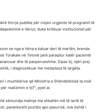
ërë thirrje publike për nisjen urgjente të programit të
qedoninë e Veriut, duke kritikuar institucionet për
ekson se nga e hëna e kaluar deri të martën, brenda
së Torakale në Tetovë janë paraqitur katër pacientë
vancuar dhe të paoperueshme. Sipas tij, njëri prej
gushtë, i diagnostikuar me metastaza të largëta.
ri i mushkërive që Ministria e Shëndetësisë ta nisë
r realizimin e tij?”, pyet ai.
htë sëmundja malinje me shkallën më të lartë të
h, pavarësisht pozitës apo pasurisë, nuk është i