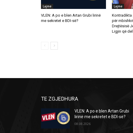
Lajme
Lajme
VLEN: A po e blen Artan Grubi lirinë
Kontradikta
me sekretet e BDI-së?
për mbishkrim
Drejtësisë J
Ligjin që de
TE ZGJEDHURA
VLEN: A po e blen Artan Grubi
lirinë me sekretet e BDI-së?
08.08.2026