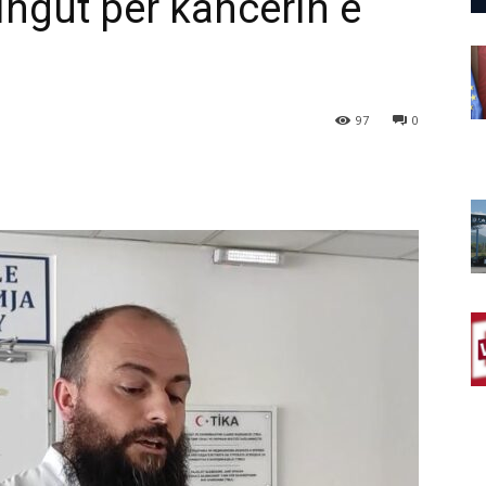
ingut për kancerin e
97
0