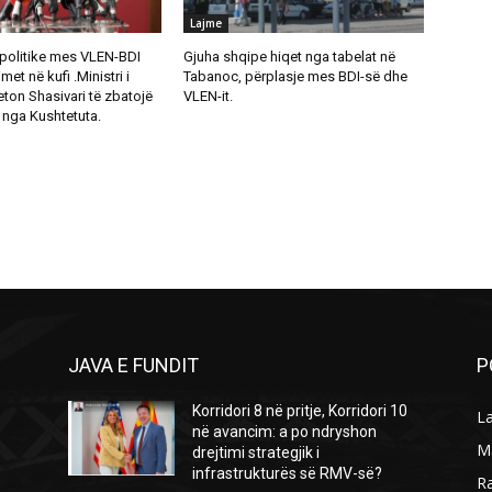
Lajme
 politike mes VLEN-BDI
Gjuha shqipe hiqet nga tabelat në
et në kufi .Ministri i
Tabanoc, përplasje mes BDI-së dhe
eton Shasivari të zbatojë
VLEN-it.
l nga Kushtetuta.
JAVA E FUNDIT
P
Korridori 8 në pritje, Korridori 10
L
në avancim: a po ndryshon
M
drejtimi strategjik i
infrastrukturës së RMV-së?
R