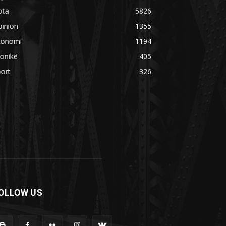
ota
5826
pinion
1355
konomi
1194
onikë
405
ort
326
OLLOW US