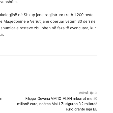
ë vonshëm.
 Onkologjisë në Shkup janë regjistruar rreth 1.200 raste
hë Maqedoninë e Veriut janë operuar vetëm 80 deri në
e shumica e rasteve zbulohen në faza të avancuara, kur
ur.
Artikulli tjetër
im
Filipçe: Qeveria VMRO-VLEN mburret me 50
milionë euro, ndërsa Mali i Zi siguron 3.2 miliardë
euro grante nga BE