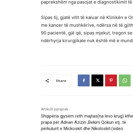
paprekshëm nga pasojat e diagnostikimit t
Sipas tij, gjatë vitit të kaluar në Klinikën e
me kancer të mushkërive, ndërsa në të gjit
90 pacientë, gjë që, sipas mjekut, tregon s
ndërhyrja kirurgjikale nuk është më e mund
Share
Artikulli paraprak
Shqipëria gjysëm reth majtas(na levo krug) kth
prapa për Adnan Azizin ,Bekim Qokun etj…të
përkulurit e Mickoskit dhe Nikoloskit.(video