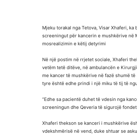
Mjeku torakal nga Tetova, Visar Xhaferi, ka b
screeningut për kancerin e mushkërive në Ma
mosrealizimin e këtij detyrimi
Në një postim në rrjetet sociale, Xhaferi th
vetëm tetë ditëve, në ambulancën e Kirurgji
me kancer të mushkërive në fazë shumë të a
tyre është edhe prindi i një miku të tij të n
“Edhe sa pacientë duhet të vdesin nga kance
screeningun dhe Qeveria të sigurojë fondet pë
Xhaferi thekson se kanceri i mushkërive ës
vdekshmërisë në vend, duke shtuar se askus