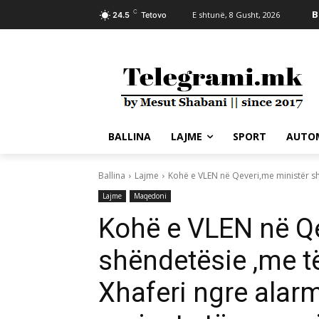
C
B
E shtunë, 8 Gusht, 2026
24.5
Tetovo
BALLINA
LAJME
SPORT
AUTO
Ballina
Lajme
Kohë e VLEN në Qeveri,me ministër shë
Lajme
Maqedoni
Kohë e VLEN në Qe
shëndetësie ,me të
Xhaferi ngre alarm