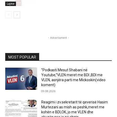
Lajme
- Advertisment -
MOST POPULAR
”Podkasti Mesut Shabani në
Youtube,”VLEN meret me BDI ,BDI me
VLEN, asnjëra parti me Mickoskin(video
koment)
09.08.2026
Reagimi i zv.sekretarit të qeverisë Hasim
Murtezani as mish as peshk,meret me
kohën e BDI,OK, jo me VLEN dhe
akuzën,pse jo në shqip...