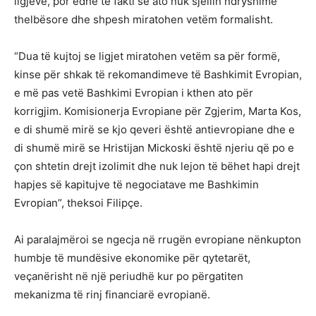
ligjeve, por edhe te fakti se ato nuk sjellin ndryshime
thelbësore dhe shpesh miratohen vetëm formalisht.
“Dua të kujtoj se ligjet miratohen vetëm sa për formë,
kinse për shkak të rekomandimeve të Bashkimit Evropian,
e më pas vetë Bashkimi Evropian i kthen ato për
korrigjim. Komisionerja Evropiane për Zgjerim, Marta Kos,
e di shumë mirë se kjo qeveri është antievropiane dhe e
di shumë mirë se Hristijan Mickoski është njeriu që po e
çon shtetin drejt izolimit dhe nuk lejon të bëhet hapi drejt
hapjes së kapitujve të negociatave me Bashkimin
Evropian”, theksoi Filipçe.
Ai paralajmëroi se ngecja në rrugën evropiane nënkupton
humbje të mundësive ekonomike për qytetarët,
veçanërisht në një periudhë kur po përgatiten
mekanizma të rinj financiarë evropianë.