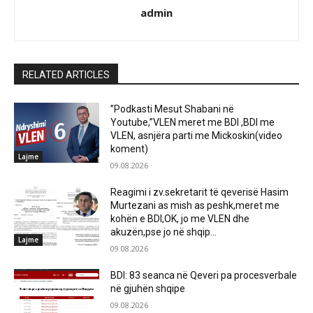
admin
RELATED ARTICLES
”Podkasti Mesut Shabani në
Youtube,”VLEN meret me BDI ,BDI me
VLEN, asnjëra parti me Mickoskin(video
koment)
Lajme
09.08.2026
Reagimi i zv.sekretarit të qeverisë Hasim
Murtezani as mish as peshk,meret me
kohën e BDI,OK, jo me VLEN dhe
akuzën,pse jo në shqip...
Lajme
09.08.2026
BDI: 83 seanca në Qeveri pa procesverbale
në gjuhën shqipe
09.08.2026