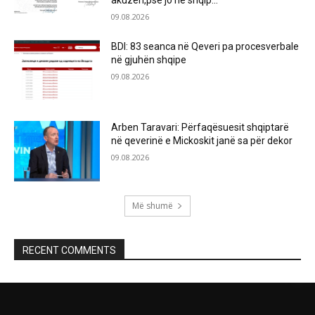
09.08.2026
BDI: 83 seanca në Qeveri pa procesverbale
në gjuhën shqipe
09.08.2026
Arben Taravari: Përfaqësuesit shqiptarë
në qeverinë e Mickoskit janë sa për dekor
09.08.2026
Më shumë
RECENT COMMENTS