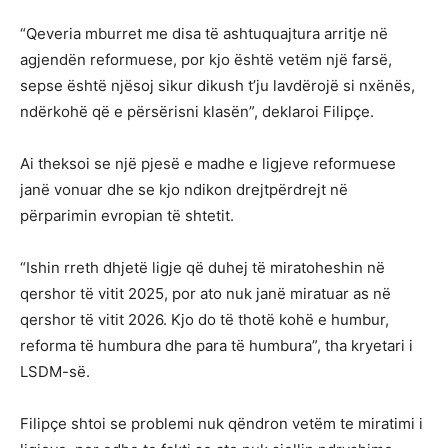
“Qeveria mburret me disa të ashtuquajtura arritje në
agjendën reformuese, por kjo është vetëm një farsë,
sepse është njësoj sikur dikush t’ju lavdërojë si nxënës,
ndërkohë që e përsërisni klasën”, deklaroi Filipçe.
Ai theksoi se një pjesë e madhe e ligjeve reformuese
janë vonuar dhe se kjo ndikon drejtpërdrejt në
përparimin evropian të shtetit.
“Ishin rreth dhjetë ligje që duhej të miratoheshin në
qershor të vitit 2025, por ato nuk janë miratuar as në
qershor të vitit 2026. Kjo do të thotë kohë e humbur,
reforma të humbura dhe para të humbura”, tha kryetari i
LSDM-së.
Filipçe shtoi se problemi nuk qëndron vetëm te miratimi i