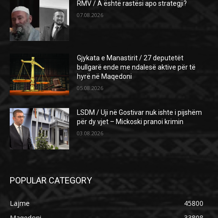
RMV / A është rastësi apo strategji?
07.08.2026
Gjykata e Manastirit / 27 deputetët
bullgarë ende me ndalesë aktive për të
hyrë në Maqedoni
05.08.2026
LSDM / Uji në Gostivar nuk ishte i pijshëm
për dy vjet – Mickoski pranoi krimin
03.08.2026
POPULAR CATEGORY
Lajme
45800
Maqedoni
33808