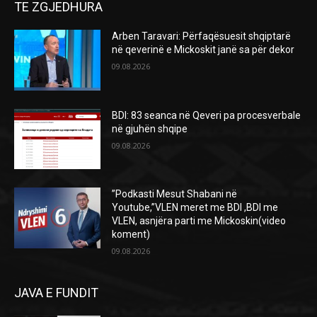
TE ZGJEDHURA
Arben Taravari: Përfaqësuesit shqiptarë
në qeverinë e Mickoskit janë sa për dekor
09.08.2026
BDI: 83 seanca në Qeveri pa procesverbale
në gjuhën shqipe
09.08.2026
”Podkasti Mesut Shabani në
Youtube,”VLEN meret me BDI ,BDI me
VLEN, asnjëra parti me Mickoskin(video
koment)
09.08.2026
JAVA E FUNDIT