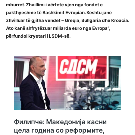
mburret. Zhvillimi i vërtetë vjen nga fondet e
pakthyeshme të Bashkimit Evropian. Kështu janë
zhvilluar të gjitha vendet – Greqia, Bullgaria dhe Kroacia.
Ato kanë shfrytëzuar miliarda euro nga Evropa”,
përfundoi kryetari i LSDM-së.