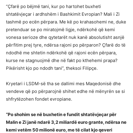
“Çfarë po bëjmë tani, kur po hartohet buxheti
shtatëvjeçar i ardhshëm i Bashkimit Evropian? Mali i Zi
tashmë po ecën përpara. Me kë po krahasohemi ne, duke
pretenduar se po miratojmë ligje, ndërkohë që kemi
vonesa serioze dhe qytetarët nuk kanë absolutisht asnjë
përfitim prej tyre, ndërsa rajoni po përparon? Çfarë do të
ndodhë me shtetin ndërkohë që rajoni ecën përpara,
kurse ne stagnuojmë dhe në fakt po kthehemi prapa?
Pikërisht kjo po ndodh tani”, theksoi Filipçe.
Kryetari i LSDM-së tha se dallimi mes Maqedonisë dhe
vendeve që po përparojnë shihet edhe në mënyrën se si
shfrytëzohen fondet evropiane.
“Po shohim se në buxhetin e fundit shtatëvjeçar për
Malin e Zi janë ndarë 3,2 miliardë euro grante, ndërsa ne
kemi vetëm 50 milionë euro, me të cilat kjo qeveri