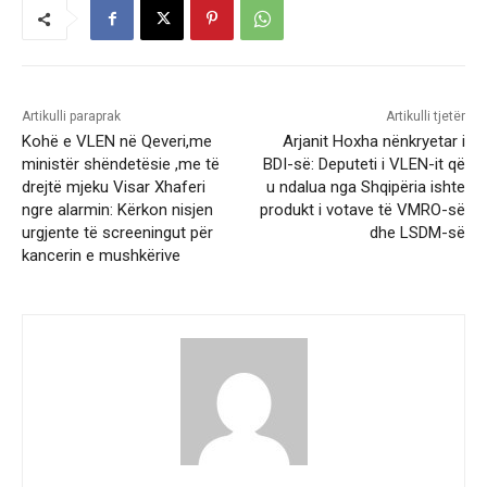
Artikulli paraprak
Artikulli tjetër
Kohë e VLEN në Qeveri,me
Arjanit Hoxha nënkryetar i
ministër shëndetësie ,me të
BDI-së: Deputeti i VLEN-it që
drejtë mjeku Visar Xhaferi
u ndalua nga Shqipëria ishte
ngre alarmin: Kërkon nisjen
produkt i votave të VMRO-së
urgjente të screeningut për
dhe LSDM-së
kancerin e mushkërive