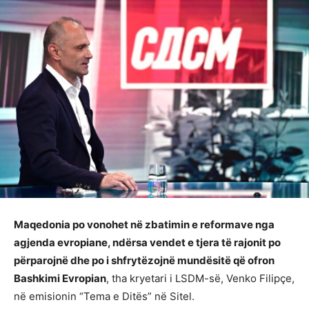
Maqedonia po vonohet në zbatimin e reformave nga
agjenda evropiane, ndërsa vendet e tjera të rajonit po
përparojnë dhe po i shfrytëzojnë mundësitë që ofron
Bashkimi Evropian
, tha kryetari i LSDM-së, Venko Filipçe,
në emisionin “Tema e Ditës” në Sitel.