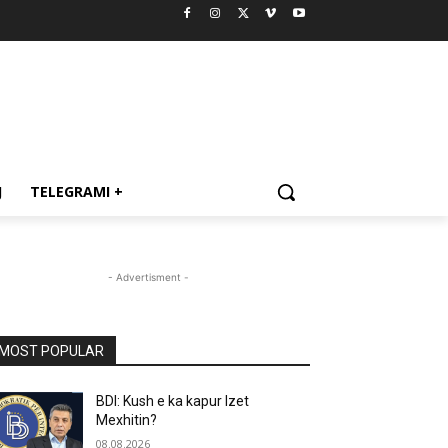
J
TELEGRAMI +
- Advertisment -
MOST POPULAR
BDI: Kush e ka kapur Izet
Mexhitin?
08.08.2026