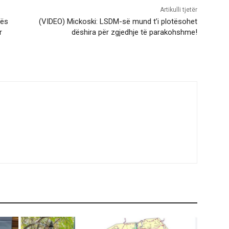
Artikulli tjetër
lës
(VIDEO) Mickoski: LSDM-së mund t’i plotësohet
r
dëshira për zgjedhje të parakohshme!