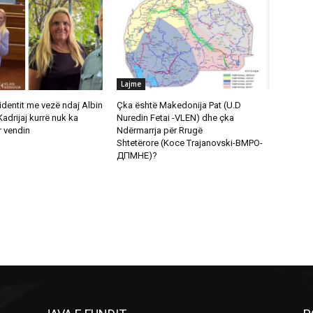
Lajme
cidentit me vezë ndaj Albin
Çka është Makedonija Pat (U.D
Kadrijaj kurrë nuk ka
Nuredin Fetai -VLEN) dhe çka
 vendin
Ndërmarrja për Rrugë
Shtetërore (Koce Trajanovski-ВМРО-
ДПМНЕ)?