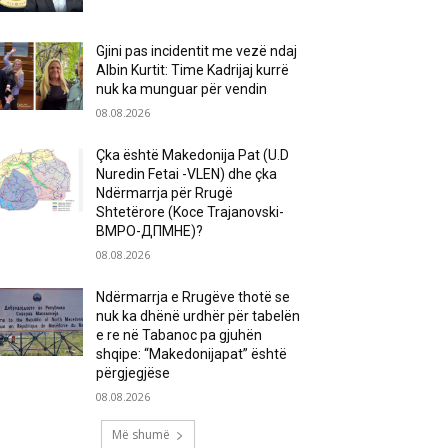
Gjini pas incidentit me vezë ndaj
Albin Kurtit: Time Kadrijaj kurrë
nuk ka munguar për vendin
08.08.2026
Çka është Makedonija Pat (U.D
Nuredin Fetai -VLEN) dhe çka
Ndërmarrja për Rrugë
Shtetërore (Koce Trajanovski-
ВМРО-ДПМНЕ)?
08.08.2026
Ndërmarrja e Rrugëve thotë se
nuk ka dhënë urdhër për tabelën
e re në Tabanoc pa gjuhën
shqipe: “Makedonijapat” është
përgjegjëse
08.08.2026
Më shumë