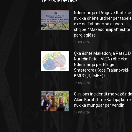
TE ZGJEDHURA
Ndërmarrja e Rrugëve thotë se
nuk ka dhënë urdhër për tabel
e re në Tabanoc pa gjuhën
shqipe: “Makedonijapat” është
përgjegjëse
08.08.2026
Çka është Makedonija Pat (U.D
Nuredin Fetai -VLEN) dhe çka
Ndërmarrja për Rrugë
Shtetërore (Koce Trajanovski-
ВМРО-ДПМНЕ)?
08.08.2026
Gjini pas incidentit me vezë nda
Albin Kurtit: Time Kadrijaj kurrë
nuk ka munguar për vendin
08.08.2026