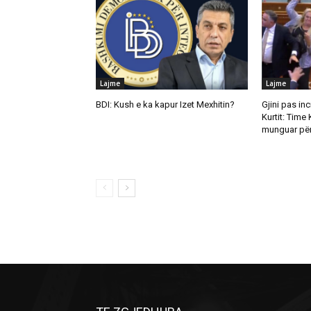
Lajme
Lajme
BDI: Kush e ka kapur Izet Mexhitin?
Gjini pas in
Kurtit: Time 
munguar për