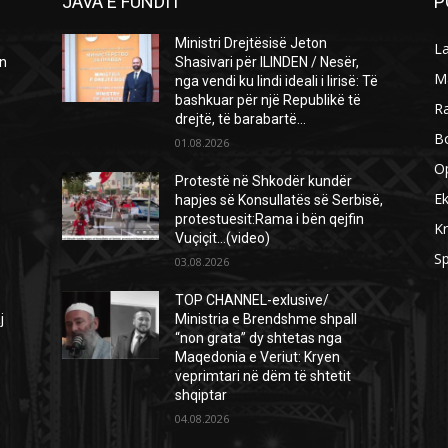
JAVA E FUNDIT
P
Ministri Drejtësisë Jeton
L
ën
Shasivari për ILINDEN / Nesër,
M
nga vendi ku lindi ideali i lirisë: Të
bashkuar për një Republikë të
R
drejtë, të barabartë...
B
01.08.2026
O
Protestë në Shkodër kundër
E
hapjes së Konsullatës së Serbisë,
protestuesit:Rama i bën qejfin
Kr
Vuçiçit…(video)
Sp
03.08.2026
TOP CHANNEL-exlusive/
j
Ministria e Brendshme shpall
“non grata” dy shtetas nga
Maqedonia e Veriut: Kryen
veprimtari në dëm të shtetit
shqiptar
04.08.2026