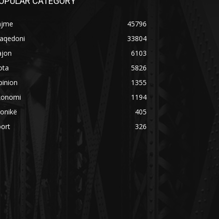
OPULAR CATEGORY
ajme
45796
aqedoni
33804
ajon
6103
ota
5826
pinion
1355
konomi
1194
onikë
405
ort
326