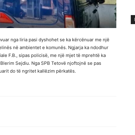
ivuar nga liria pasi dyshohet se ka kërcënuar me një
elinës në ambientet e komunës. Ngjarja ka ndodhur
ciale F.B., sipas policisë, me një mjet të mprehtë ka
Blerim Sejdiu. Nga SPB Tetovë njoftojnë se pas
uarit do të ngritet kallëzim përkatës.