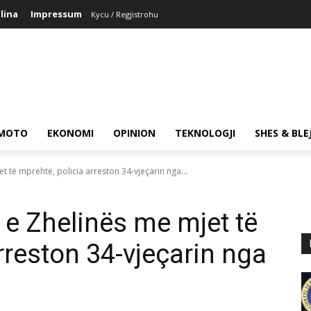
lina
Impressum
Kycu / Regjistrohu
MOTO
EKONOMI
OPINION
TEKNOLOGJI
SHES & BLE
t të mprehtë, policia arreston 34-vjeçarin nga...
 e Zhelinës me mjet të
rreston 34-vjeçarin nga