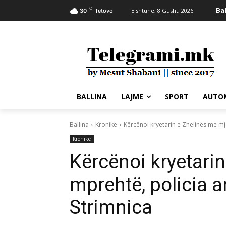
C
Bal
E shtunë, 8 Gusht, 2026
30
Tetovo
BALLINA
LAJME
SPORT
AUTO
Ballina
Kronikë
Kërcënoi kryetarin e Zhelinës me mje
Kronikë
Kërcënoi kryetarin
mprehtë, policia a
Strimnica