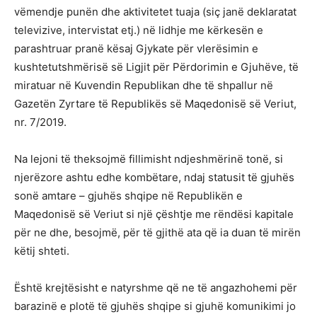
vëmendje punën dhe aktivitetet tuaja (siç janë deklaratat
televizive, intervistat etj.) në lidhje me kërkesën e
parashtruar pranë kësaj Gjykate për vlerësimin e
kushtetutshmërisë së Ligjit për Përdorimin e Gjuhëve, të
miratuar në Kuvendin Republikan dhe të shpallur në
Gazetën Zyrtare të Republikës së Maqedonisë së Veriut,
nr. 7/2019.
Na lejoni të theksojmë fillimisht ndjeshmërinë tonë, si
njerëzore ashtu edhe kombëtare, ndaj statusit të gjuhës
sonë amtare – gjuhës shqipe në Republikën e
Maqedonisë së Veriut si një çështje me rëndësi kapitale
për ne dhe, besojmë, për të gjithë ata që ia duan të mirën
këtij shteti.
Është krejtësisht e natyrshme që ne të angazhohemi për
barazinë e plotë të gjuhës shqipe si gjuhë komunikimi jo