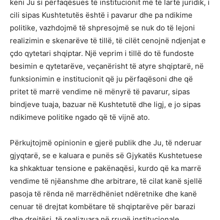
keni Ju si përfaqësues të institucionit më të lartë juridik, i
cili sipas Kushtetutës është i pavarur dhe pa ndikime
politike, vazhdojmë të shpresojmë se nuk do të lejoni
realizimin e skenarëve të tillë, të cilët cenojnë ndjenjat e
çdo qytetari shqiptar. Një veprim i tillë do të fundoste
besimin e qytetarëve, veçanërisht të atyre shqiptarë, në
funksionimin e institucionit që ju përfaqësoni dhe që
pritet të marrë vendime në mënyrë të pavarur, sipas
bindjeve tuaja, bazuar në Kushtetutë dhe ligj, e jo sipas
ndikimeve politike ngado që të vijnë ato.
Përkujtojmë opinionin e gjerë publik dhe Ju, të nderuar
gjyqtarë, se e kaluara e punës së Gjykatës Kushtetuese
ka shkaktuar tensione e pakënaqësi, kurdo që ka marrë
vendime të njëanshme dhe arbitrare, të cilat kanë sjellë
pasoja të rënda në marrëdhëniet ndëretnike dhe kanë
cenuar të drejtat kombëtare të shqiptarëve për barazi
dhe drejtësi, të realizuara në rrugë institucionale.