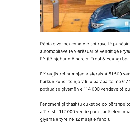
Rënia e vazhdueshme e shifrave të punësim
automobilave të vlerësuar të vendit që kryeson
EY (të njohur më parë si Ernst & Young) bazu
EY regjistroi humbjen e afërsisht 51.500 v
harkun kohor të një viti, e barabartë me 6.7
pothuajse gjysmën e 114.000 vendeve të pun
Fenomeni gjithashtu duket se po përshpejto
afërsisht 112.000 vende pune janë eleminua
gjysma e tyre në 12 muajt e fundit.