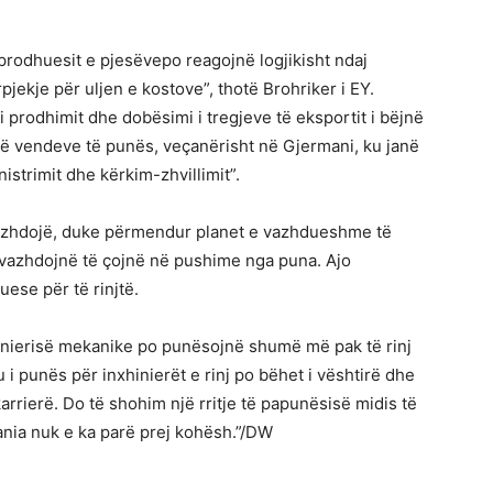
rodhuesit e pjesëvepo reagojnë logjikisht ndaj
pjekje për uljen e kostove”, thotë Brohriker i EY.
 i prodhimit dhe dobësimi i tregjeve të eksportit i bëjnë
 vendeve të punës, veçanërisht në Gjermani, ku janë
strimit dhe kërkim-zhvillimit”.
vazhdojë, duke përmendur planet e vazhdueshme të
ë vazhdojnë të çojnë në pushime nga puna. Ajo
ese për të rinjtë.
hinierisë mekanike po punësojnë shumë më pak të rinj
u i punës për inxhinierët e rinj po bëhet i vështirë dhe
rrierë. Do të shohim një rritje të papunësisë midis të
ania nuk e ka parë prej kohësh.”/DW