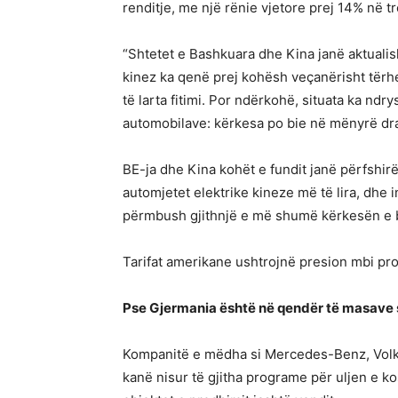
renditje, me një rënie vjetore prej 14% në tr
“Shtetet e Bashkuara dhe Kina janë aktualis
kinez ka qenë prej kohësh veçanërisht tër
të larta fitimi. Por ndërkohë, situata ka ndr
automobilave: kërkesa po bie në mënyrë dra
BE-ja dhe Kina kohët e fundit janë përfshirë
automjetet elektrike kineze më të lira, dhe 
përmbush gjithnjë e më shumë kërkesën e
Tarifat amerikane ushtrojnë presion mbi pr
Pse Gjermania është në qendër të masave
Kompanitë e mëdha si Mercedes-Benz, Volk
kanë nisur të gjitha programe për uljen e ko