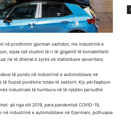
it në prodhimin gjerman vazhdon, me industrinë e
, sipas një studimi të ri të gjigantit të kontabilitetit
ar në të dhënat e zyrës së statistikave qeveritare.
endeve të punës në industrinë e automobilave në
% të fuqisë punëtore totale të sektorit. Kjo përfaqëson
ës industriale të humbura në të njëjtën periudhë.
het: që nga viti 2019, para pandemisë COVID-19,
r në industrinë e automobilave në Gjermani, pothuajse