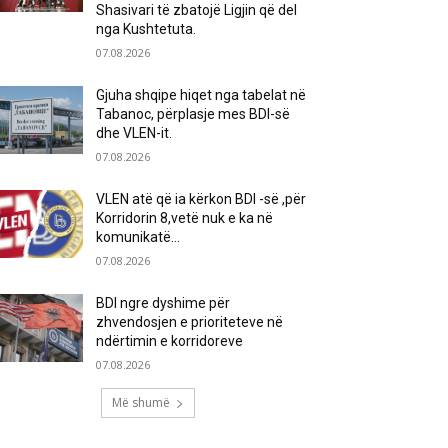
Shasivari të zbatojë Ligjin që del
nga Kushtetuta.
07.08.2026
Gjuha shqipe hiqet nga tabelat në
Tabanoc, përplasje mes BDI-së
dhe VLEN-it.
07.08.2026
VLEN atë që ia kërkon BDI -së ,për
Korridorin 8,vetë nuk e ka në
komunikatë…
07.08.2026
BDI ngre dyshime për
zhvendosjen e prioriteteve në
ndërtimin e korridoreve
07.08.2026
Më shumë