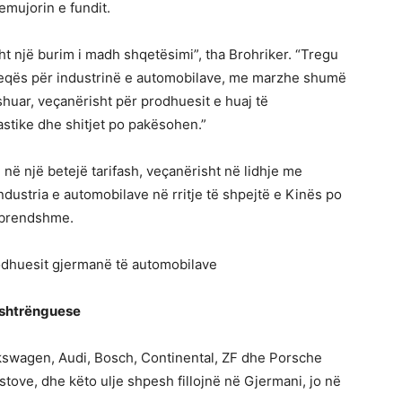
emujorin e fundit.
ht një burim i madh shqetësimi”, tha Brohriker. “Tregu
heqës për industrinë e automobilave, me marzhe shumë
yshuar, veçanërisht për prodhuesit e huaj të
stike dhe shitjet po pakësohen.”
 në një betejë tarifash, veçanërisht në lidhje me
industria e automobilave në rritje të shpejtë e Kinës po
 brendshme.
odhuesit gjermanë të automobilave
 shtrënguese
swagen, Audi, Bosch, Continental, ZF dhe Porsche
stove, dhe këto ulje shpesh fillojnë në Gjermani, jo në