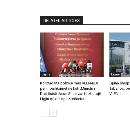
RELATED ARTICLES
Lajme
Lajme
Kontradikta politike mes VLEN-BDI
Gjuha shqipe
për mbishkrimet në kufi .Ministri i
Tabanoc, pë
Drejtësisë Jeton Shasivari të zbatojë
VLEN-it.
Ligjin që del nga Kushtetuta.