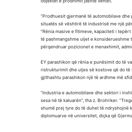
objektet e prodhimit jashtë vendit.
“Prodhuesit gjermanë të automobilave dhe p
situatës së vështirë të industrisë me një për
“Rënia masive e fitimeve, kapaciteti i tepërt
të pashmangshme uljet e konsiderueshme të
përqendruar pozicionet e menaxhimit, admini
EY parashikon që rënia e punësimit do të 
ristrukturimit dhe uljes së kostove që do t
gjithashtu parashikon një të ardhme më sfidu
“Industria e automobilave dhe sektori i inx
sesa në të kaluarën”, tha z. Brohriker. “Treg
shumë prej tyre do të duhet të ndryshojnë ka
diplomuarve në universitet, diçka që Gjerm