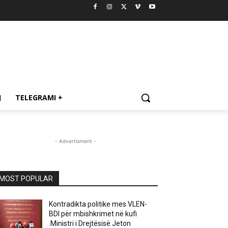
J
TELEGRAMI +
- Advertisment -
MOST POPULAR
Kontradikta politike mes VLEN-
BDI për mbishkrimet në kufi
.Ministri i Drejtësisë Jeton