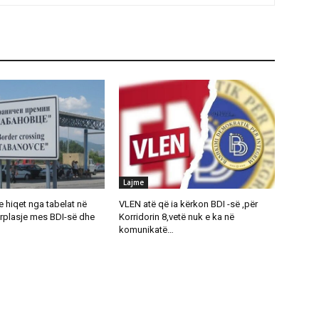
Lajme
 hiqet nga tabelat në
VLEN atë që ia kërkon BDI -së ,për
rplasje mes BDI-së dhe
Korridorin 8,vetë nuk e ka në
komunikatë…