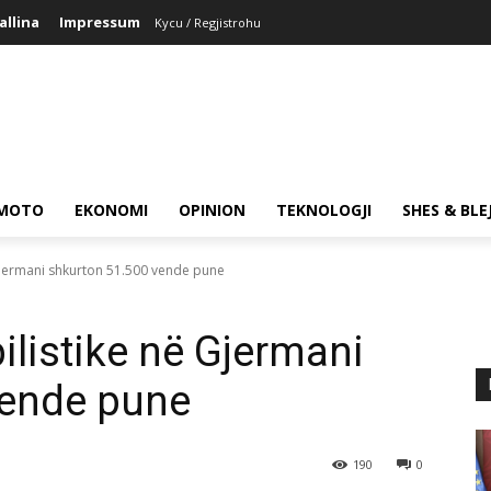
allina
Impressum
Kycu / Regjistrohu
MOTO
EKONOMI
OPINION
TEKNOLOGJI
SHES & BLE
Gjermani shkurton 51.500 vende pune
ilistike në Gjermani
vende pune
190
0