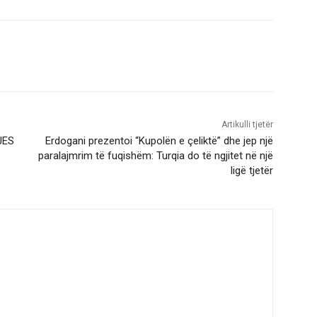
Artikulli tjetër
JES
Erdogani prezentoi “Kupolën e çeliktë” dhe jep një
paralajmrim të fuqishëm: Turqia do të ngjitet në një
ligë tjetër