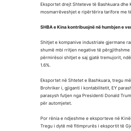
Eksportet drejt Shteteve të Bashkuara dhe 
mosmarrëveshjet e ripërtërira tarifore me t
SHBA e Kina kontribuojnë në humbjen e ve
Shitjet e kompanive industriale gjermane ran
shumë mbi rritjen negative të përgjithshme 
përmirësoi shitjet e saj gjatë tremujorit, 
1.6%.
Eksportet në Shtetet e Bashkuara, tregu më
Brohriker i, gjiganti i kontabilitetit, EY pa
parasysh futjen nga Presidenti Donald Trump
për automjetet.
Por rënia e ndjeshme e eksporteve në Kinë 
Tregu i dytë më fitimprurës i eksportit të G