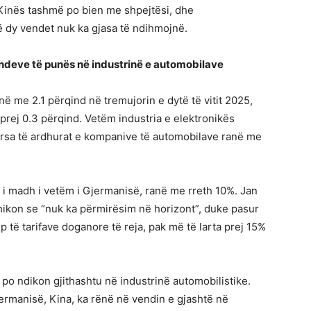
Kinës tashmë po bien me shpejtësi, dhe
ë dy vendet nuk ka gjasa të ndihmojnë.
ndeve të punës në industrinë e automobilave
ë me 2.1 përqind në tremujorin e dytë të vitit 2025,
prej 0.3 përqind. Vetëm industria e elektronikës
ndërsa të ardhurat e kompanive të automobilave ranë me
 i madh i vetëm i Gjermanisë, ranë me rreth 10%. Jan
rashikon se “nuk ka përmirësim në horizont”, duke pasur
 të tarifave doganore të reja, pak më të larta prej 15%
po ndikon gjithashtu në industrinë automobilistike.
jermanisë, Kina, ka rënë në vendin e gjashtë në