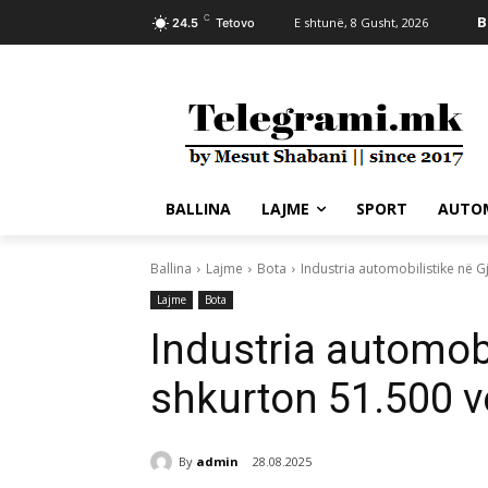
C
B
E shtunë, 8 Gusht, 2026
24.5
Tetovo
BALLINA
LAJME
SPORT
AUTO
Ballina
Lajme
Bota
Industria automobilistike në 
Lajme
Bota
Industria automob
shkurton 51.500 
By
admin
28.08.2025