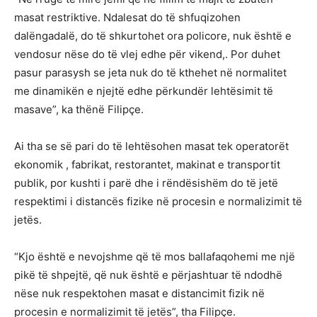
masat restriktive. Ndalesat do të shfuqizohen
dalëngadalë, do të shkurtohet ora policore, nuk është e
vendosur nëse do të vlej edhe për vikend,. Por duhet
pasur parasysh se jeta nuk do të kthehet në normalitet
me dinamikën e njejtë edhe përkundër lehtësimit të
masave”, ka thënë Filipçe.
Ai tha se së pari do të lehtësohen masat tek operatorët
ekonomik , fabrikat, restorantet, makinat e transportit
publik, por kushti i parë dhe i rëndësishëm do të jetë
respektimi i distancës fizike në procesin e normalizimit të
jetës.
“Kjo është e nevojshme që të mos ballafaqohemi me një
pikë të shpejtë, që nuk është e përjashtuar të ndodhë
nëse nuk respektohen masat e distancimit fizik në
procesin e normalizimit të jetës”, tha Filipçe.