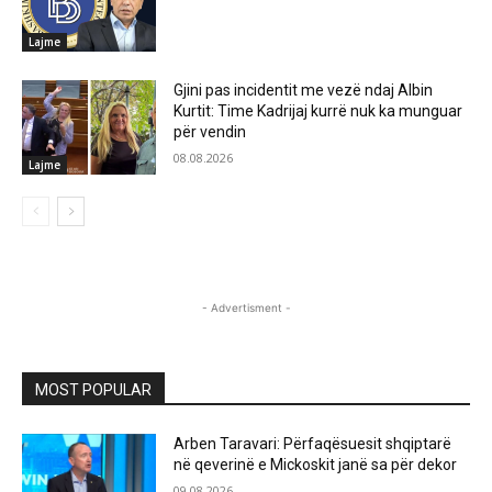
Lajme
Gjini pas incidentit me vezë ndaj Albin
Kurtit: Time Kadrijaj kurrë nuk ka munguar
për vendin
08.08.2026
Lajme
- Advertisment -
MOST POPULAR
Arben Taravari: Përfaqësuesit shqiptarë
në qeverinë e Mickoskit janë sa për dekor
09.08.2026