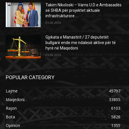
Takim Nikoloski – Varns U.D e Ambasadës
së SHBA për projektet aktuale
infrastrukturore …
05.08.2026
Gjykata e Manastirit / 27 deputetët
bullgarë ende me ndalesë aktive për të
hyrë në Maqedoni
05.08.2026
POPULAR CATEGORY
Lajme
45797
Maqedoni
33805
Rajon
6103
Bota
5826
Opinion
1355