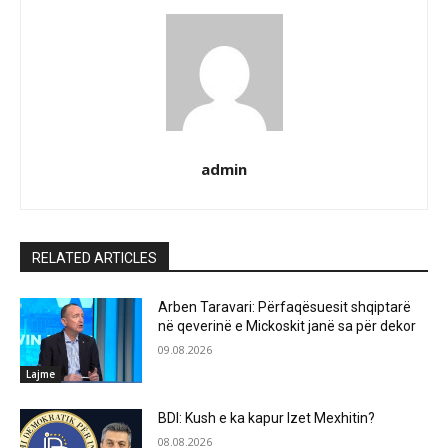
admin
RELATED ARTICLES
Arben Taravari: Përfaqësuesit shqiptarë
në qeverinë e Mickoskit janë sa për dekor
09.08.2026
Lajme
BDI: Kush e ka kapur Izet Mexhitin?
08.08.2026