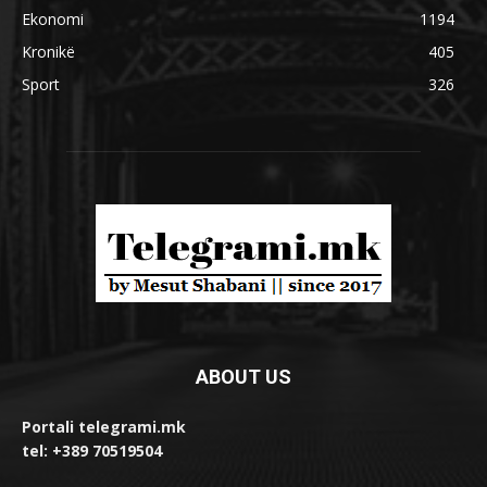
Ekonomi
1194
Kronikë
405
Sport
326
ABOUT US
Portali telegrami.mk
tel: +389 70519504