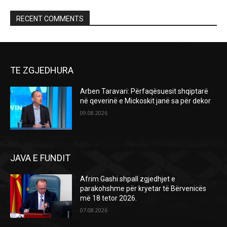
RECENT COMMENTS
TE ZGJEDHURA
Arben Taravari: Përfaqësuesit shqiptarë
në qeverinë e Mickoskit janë sa për dekor
09.08.2026
JAVA E FUNDIT
Afrim Gashi shpall zgjedhjet e
parakohshme për kryetar të Bërvenicës
më 18 tetor 2026.
07.08.2026