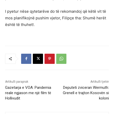
I pyetur nëse qytetarëve do të rekomandoj që këtë vit të
mos planifikojnë pushim vjetor, Filipçe tha: Shumë herët
është të thuhet!.
Artikulli paraprak
Artikulli tjetër
Gazetarja e VOA: Pandemia
Deputeti zviceran Wermuth:
reale ngjason me një film të
Grenell e trajton Kosovën si
Hollivudit
koloni