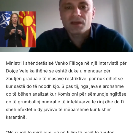
Ministri i shëndetësisë Venko Filipçe në një intervistë për
Dojçe Vele ka thënë se është duke u menduar për
zbutjen graduale të masave restriktive, por nuk dihet se
kur saktë do të ndodh kjo. Sipas tij, nga java e ardhshme
do të bëhen analizat kur Komisioni për sëmundje ngjitëse
do të grumbulloj numrat e të infektuarve të rinj dhe do t’i
sheh efektet e dy javëve të mëparshme kur kishim
karantinë.
“Në rrugë të mirë jemi që në fillim të majit të zbuten