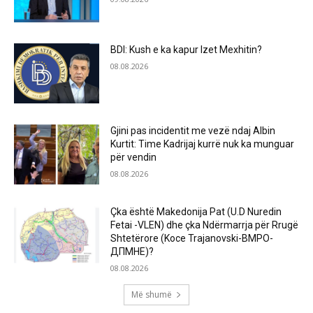
BDI: Kush e ka kapur Izet Mexhitin?
08.08.2026
Gjini pas incidentit me vezë ndaj Albin
Kurtit: Time Kadrijaj kurrë nuk ka munguar
për vendin
08.08.2026
Çka është Makedonija Pat (U.D Nuredin
Fetai -VLEN) dhe çka Ndërmarrja për Rrugë
Shtetërore (Koce Trajanovski-ВМРО-
ДПМНЕ)?
08.08.2026
Më shumë